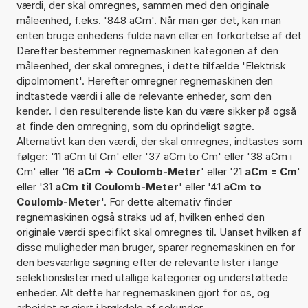
værdi, der skal omregnes, sammen med den originale
måleenhed, f.eks. '848 aCm'. Når man gør det, kan man
enten bruge enhedens fulde navn eller en forkortelse af det
Derefter bestemmer regnemaskinen kategorien af den
måleenhed, der skal omregnes, i dette tilfælde 'Elektrisk
dipolmoment'. Herefter omregner regnemaskinen den
indtastede værdi i alle de relevante enheder, som den
kender. I den resulterende liste kan du være sikker på også
at finde den omregning, som du oprindeligt søgte.
Alternativt kan den værdi, der skal omregnes, indtastes som
følger: '11 aCm til Cm' eller '37 aCm to Cm' eller '38 aCm i
Cm' eller '16
aCm -> Coulomb-Meter
' eller '21
aCm = Cm
'
eller '31
aCm til Coulomb-Meter
' eller '41
aCm to
Coulomb-Meter
'. For dette alternativ finder
regnemaskinen også straks ud af, hvilken enhed den
originale værdi specifikt skal omregnes til. Uanset hvilken af
disse muligheder man bruger, sparer regnemaskinen en for
den besværlige søgning efter de relevante lister i lange
selektionslister med utallige kategorier og understøttede
enheder. Alt dette har regnemaskinen gjort for os, og
arbejdet er gjort i brøkdele af sekunder.