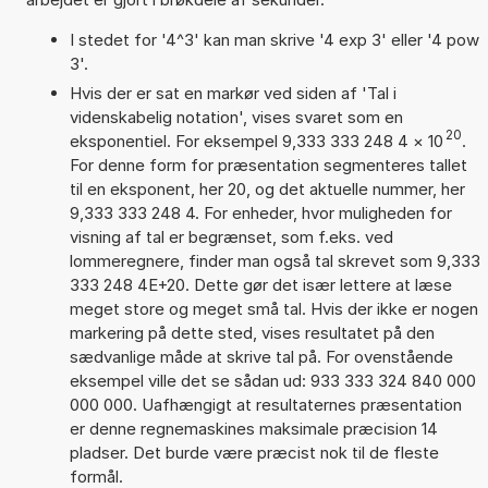
I stedet for '4^3' kan man skrive '4 exp 3' eller '4 pow
3'.
Hvis der er sat en markør ved siden af 'Tal i
videnskabelig notation', vises svaret som en
20
eksponentiel. For eksempel 9,333 333 248 4
×
10
.
For denne form for præsentation segmenteres tallet
til en eksponent, her 20, og det aktuelle nummer, her
9,333 333 248 4. For enheder, hvor muligheden for
visning af tal er begrænset, som f.eks. ved
lommeregnere, finder man også tal skrevet som 9,333
333 248 4E+20. Dette gør det især lettere at læse
meget store og meget små tal. Hvis der ikke er nogen
markering på dette sted, vises resultatet på den
sædvanlige måde at skrive tal på. For ovenstående
eksempel ville det se sådan ud: 933 333 324 840 000
000 000. Uafhængigt at resultaternes præsentation
er denne regnemaskines maksimale præcision 14
pladser. Det burde være præcist nok til de fleste
formål.