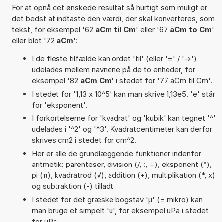
For at opnå det ønskede resultat så hurtigt som muligt er
det bedst at indtaste den værdi, der skal konverteres, som
tekst, for eksempel '62
aCm til Cm
' eller '67
aCm to Cm
'
eller blot '72
aCm
':
I de fleste tilfælde kan ordet 'til' (eller '=' / '->')
udelades mellem navnene på de to enheder, for
eksempel '82
aCm Cm
' i stedet for '77 aCm til Cm'.
I stedet for '1,13 x 10^5' kan man skrive 1,13e5. 'e' står
for 'eksponent'.
I forkortelserne for 'kvadrat' og 'kubik' kan tegnet '^'
udelades i '^2' og '^3'. Kvadratcentimeter kan derfor
skrives cm2 i stedet for cm^2.
Her er alle de grundlæggende funktioner indenfor
aritmetik: parenteser, division (/, :, ÷), eksponent (^),
pi (π), kvadratrod (√), addition (+), multiplikation (*, x)
og subtraktion (-) tilladt
I stedet for det græske bogstav 'µ' (= mikro) kan
man bruge et simpelt 'u', for eksempel uPa i stedet
for µPa.