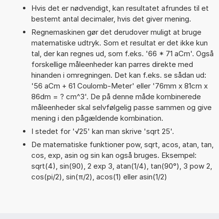
Hvis det er nødvendigt, kan resultatet afrundes til et
bestemt antal decimaler, hvis det giver mening.
Regnemaskinen gør det derudover muligt at bruge
matematiske udtryk. Som et resultat er det ikke kun
tal, der kan regnes ud, som f.eks. '66 * 71 aCm'. Også
forskellige måleenheder kan parres direkte med
hinanden i omregningen. Det kan f.eks. se sådan ud:
'56 aCm + 61 Coulomb-Meter' eller '76mm x 81cm x
86dm = ? cm^3'. De på denne måde kombinerede
måleenheder skal selvfølgelig passe sammen og give
mening i den pågældende kombination.
I stedet for '√25' kan man skrive 'sqrt 25'.
De matematiske funktioner pow, sqrt, acos, atan, tan,
cos, exp, asin og sin kan også bruges. Eksempel:
sqrt(4), sin(90), 2 exp 3, atan(1/4), tan(90°), 3 pow 2,
cos(pi/2), sin(π/2), acos(1) eller asin(1/2)