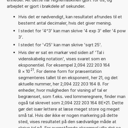
arbejdet er gjort i brøkdele af sekunder.
Hvis det er nødvendigt, kan resultatet afrundes til et
bestemt antal decimaler, hvis det giver mening.
I stedet for '4^3' kan man skrive '4 exp 3' eller '4 pow
3'.
I stedet for '√25' kan man skrive 'sqrt 25'.
Hvis der er sat en markør ved siden af 'Tal i
videnskabelig notation', vises svaret som en
eksponentiel. For eksempel 2,094 222 203 164
21
8
×
10
. For denne form for præsentation
segmenteres tallet til en eksponent, her 21, og det
aktuelle nummer, her 2,094 222 203 164 8. For
enheder, hvor muligheden for visning af tal er
begrænset, som f.eks. ved lommeregnere, finder man
også tal skrevet som 2,094 222 203 164 8E+21. Dette
gør det især lettere at læse meget store og meget
små tal. Hvis der ikke er nogen markering på dette
sted, vises resultatet på den sædvanlige måde at
skrive tal på. For ovenstående eksempel ville det se