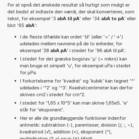
For at opnå det ønskede resultat så hurtigt som muligt er
det bedst at indtaste den værdi, der skal konverteres, som
tekst, for eksempel '3
abA til pA
' eller '34
abA to pA
' eller
blot '65
abA
':
I de fleste tilfælde kan ordet 'til' (eller '=' / '->')
udelades mellem navnene på de to enheder, for
eksempel '28
abA pA
' i stedet for '96 abA til pA'.
I stedet for det græske bogstav 'µ' (= mikro) kan
man bruge et simpelt 'u', for eksempel uPa i stedet
for µPa.
I forkortelserne for 'kvadrat' og 'kubik' kan tegnet '^'
udelades i '^2' og '^3'. Kvadratcentimeter kan derfor
skrives cm2 i stedet for cm^2.
I stedet for '1,65 x 10^5' kan man skrive 1,65e5. 'e'
står for 'eksponent'.
Her er alle de grundlæggende funktioner indenfor
aritmetik: subtraktion (-), parenteser, division (/, :, ÷),
kvadratrod (√), addition (+), eksponent (^),
multiplikation (*, x) og pi (π) tilladt