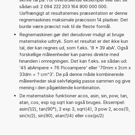
sådan ud: 2 094 222 203 164 800 000 000.
Uafhængigt at resultaternes præsentation er denne
regnemaskines maksimale præcision 14 pladser. Det
burde være præcist nok til de fleste formål.
Regnemaskinen gør det derudover muligt at bruge
matematiske udtryk. Som et resultat er det ikke kun
tal, der kan regnes ud, som f.eks. '8 * 39 abA'. Også
forskellige måleenheder kan parres direkte med
hinanden i omregningen. Det kan f.eks. se sådan ud:
'45 abAmpere + 76 Picoampere' eller '70mm x 2cm x
33dm = ? cm^3'. De på denne måde kombinerede
måleenheder skal selvfølgelig passe sammen og give
mening i den pågældende kombination.
De matematiske funktioner acos, asin, sin, pow, tan,
atan, cos, exp og sqrt kan også bruges. Eksempel:
asin(1/2), tan(90°), 2 exp 3, sqrt(4), 3 pow 2, acos(1),
sin(π/2), sin(90), atan(1/4) eller cos(pi/2)