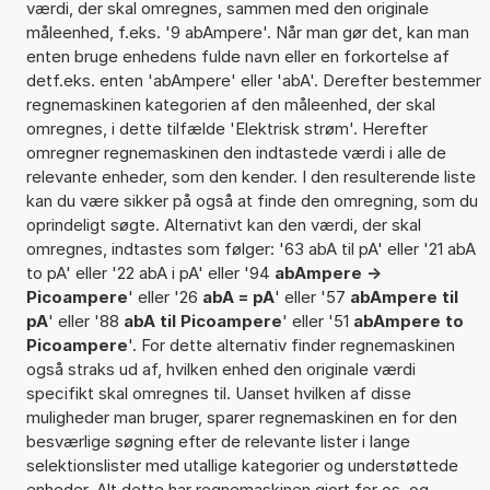
værdi, der skal omregnes, sammen med den originale
måleenhed, f.eks. '9 abAmpere'. Når man gør det, kan man
enten bruge enhedens fulde navn eller en forkortelse af
detf.eks. enten 'abAmpere' eller 'abA'. Derefter bestemmer
regnemaskinen kategorien af den måleenhed, der skal
omregnes, i dette tilfælde 'Elektrisk strøm'. Herefter
omregner regnemaskinen den indtastede værdi i alle de
relevante enheder, som den kender. I den resulterende liste
kan du være sikker på også at finde den omregning, som du
oprindeligt søgte. Alternativt kan den værdi, der skal
omregnes, indtastes som følger: '63 abA til pA' eller '21 abA
to pA' eller '22 abA i pA' eller '94
abAmpere ->
Picoampere
' eller '26
abA = pA
' eller '57
abAmpere til
pA
' eller '88
abA til Picoampere
' eller '51
abAmpere to
Picoampere
'. For dette alternativ finder regnemaskinen
også straks ud af, hvilken enhed den originale værdi
specifikt skal omregnes til. Uanset hvilken af disse
muligheder man bruger, sparer regnemaskinen en for den
besværlige søgning efter de relevante lister i lange
selektionslister med utallige kategorier og understøttede
enheder. Alt dette har regnemaskinen gjort for os, og