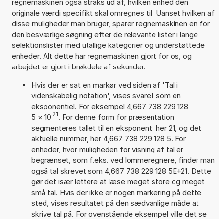
regnemaskinen også straks ud af, hvilken enhed den
originale værdi specifikt skal omregnes til. Uanset hvilken af
disse muligheder man bruger, sparer regnemaskinen en for
den besværlige søgning efter de relevante lister i lange
selektionslister med utallige kategorier og understøttede
enheder. Alt dette har regnemaskinen gjort for os, og
arbejdet er gjort i brøkdele af sekunder.
Hvis der er sat en markør ved siden af 'Tal i
videnskabelig notation', vises svaret som en
eksponentiel. For eksempel 4,667 738 229 128
21
5
×
10
. For denne form for præsentation
segmenteres tallet til en eksponent, her 21, og det
aktuelle nummer, her 4,667 738 229 128 5. For
enheder, hvor muligheden for visning af tal er
begrænset, som f.eks. ved lommeregnere, finder man
også tal skrevet som 4,667 738 229 128 5E+21. Dette
gør det især lettere at læse meget store og meget
små tal. Hvis der ikke er nogen markering på dette
sted, vises resultatet på den sædvanlige måde at
skrive tal på. For ovenstående eksempel ville det se