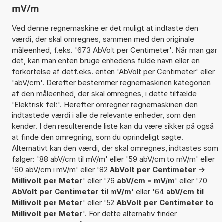
mV/m
Ved denne regnemaskine er det muligt at indtaste den
værdi, der skal omregnes, sammen med den originale
måleenhed, f.eks. '673 AbVolt per Centimeter'. Når man gør
det, kan man enten bruge enhedens fulde navn eller en
forkortelse af detf.eks. enten 'AbVolt per Centimeter' eller
'abV/cm'. Derefter bestemmer regnemaskinen kategorien
af den måleenhed, der skal omregnes, i dette tilfælde
'Elektrisk felt'. Herefter omregner regnemaskinen den
indtastede værdi i alle de relevante enheder, som den
kender. I den resulterende liste kan du være sikker på også
at finde den omregning, som du oprindeligt søgte.
Alternativt kan den værdi, der skal omregnes, indtastes som
følger: '88 abV/cm til mV/m' eller '59 abV/cm to mV/m' eller
'60 abV/cm i mV/m' eller '82
AbVolt per Centimeter ->
Millivolt per Meter
' eller '76
abV/cm = mV/m
' eller '70
AbVolt per Centimeter til mV/m
' eller '64
abV/cm til
Millivolt per Meter
' eller '52
AbVolt per Centimeter to
Millivolt per Meter
'. For dette alternativ finder