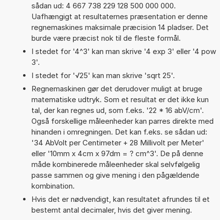
sådan ud: 4 667 738 229 128 500 000 000.
Uafhængigt at resultaternes præsentation er denne
regnemaskines maksimale præcision 14 pladser. Det
burde være præcist nok til de fleste formål.
I stedet for '4^3' kan man skrive '4 exp 3' eller '4 pow
3'.
I stedet for '√25' kan man skrive 'sqrt 25'.
Regnemaskinen gør det derudover muligt at bruge
matematiske udtryk. Som et resultat er det ikke kun
tal, der kan regnes ud, som f.eks. '22 * 16 abV/cm'.
Også forskellige måleenheder kan parres direkte med
hinanden i omregningen. Det kan f.eks. se sådan ud:
'34 AbVolt per Centimeter + 28 Millivolt per Meter'
eller '10mm x 4cm x 97dm = ? cm^3'. De på denne
måde kombinerede måleenheder skal selvfølgelig
passe sammen og give mening i den pågældende
kombination.
Hvis det er nødvendigt, kan resultatet afrundes til et
bestemt antal decimaler, hvis det giver mening.