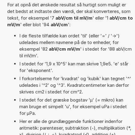
For at opnå det ønskede resultat så hurtigt som muligt er
det bedst at indtaste den værdi, der skal konverteres, som
tekst, for eksempel '7
abV/cm til mV/m
' eller '1
abV/cm to
mV/m
' eller blot '94
abV/cm
':
I de fleste tilfælde kan ordet 'til' (eller '=' / '->')
udelades mellem navnene på de to enheder, for
eksempel '82
abV/cm mV/m
' i stedet for '88 abV/cm
til mV/m'.
I stedet for '1,9 x 10^5' kan man skrive 1,9e5. 'e' står
for 'eksponent'.
I forkortelserne for 'kvadrat' og 'kubik' kan tegnet '^'
udelades i '^2' og '^3'. Kvadratcentimeter kan derfor
skrives cm2 i stedet for cm^2.
I stedet for det græske bogstav 'µ' (= mikro) kan
man bruge et simpelt 'u', for eksempel uPa i stedet
for µPa.
Her er alle de grundlæggende funktioner indenfor
aritmetik: parenteser, subtraktion (-), multiplikation (*,
x), division (/, :, ÷), kvadratrod (√), addition (+),