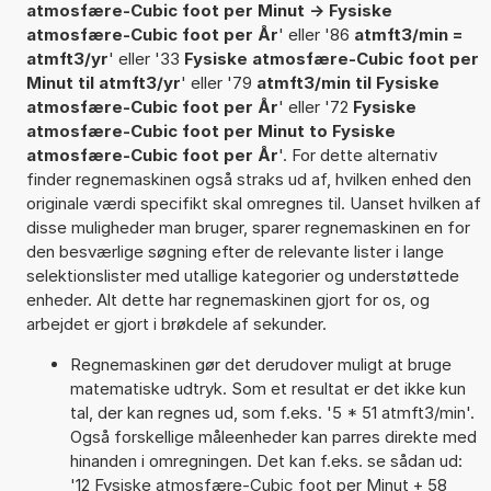
atmosfære-Cubic foot per Minut -> Fysiske
atmosfære-Cubic foot per År
' eller '86
atmft3/min =
atmft3/yr
' eller '33
Fysiske atmosfære-Cubic foot per
Minut til atmft3/yr
' eller '79
atmft3/min til Fysiske
atmosfære-Cubic foot per År
' eller '72
Fysiske
atmosfære-Cubic foot per Minut to Fysiske
atmosfære-Cubic foot per År
'. For dette alternativ
finder regnemaskinen også straks ud af, hvilken enhed den
originale værdi specifikt skal omregnes til. Uanset hvilken af
disse muligheder man bruger, sparer regnemaskinen en for
den besværlige søgning efter de relevante lister i lange
selektionslister med utallige kategorier og understøttede
enheder. Alt dette har regnemaskinen gjort for os, og
arbejdet er gjort i brøkdele af sekunder.
Regnemaskinen gør det derudover muligt at bruge
matematiske udtryk. Som et resultat er det ikke kun
tal, der kan regnes ud, som f.eks. '5 * 51 atmft3/min'.
Også forskellige måleenheder kan parres direkte med
hinanden i omregningen. Det kan f.eks. se sådan ud:
'12 Fysiske atmosfære-Cubic foot per Minut + 58