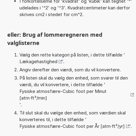
I forkortelserne for 'kvadrat' og 'kubik' kan tegnet '^'
udelades i '^2' og '^3'. Kvadratcentimeter kan derfor
skrives cm2 i stedet for cm^2.
eller: Brug af lommeregneren med
valglisterne
Vælg den rette kategori på listen, i dette tilfælde '
Lækagehastighed
'.
Angiv derefter den værdi, som du vil konvertere.
På listen skal du vælg den enhed, som svarer til den
værdi, du vil konvertere, i dette tilfælde '
Fysiske atmosfære-Cubic foot per Minut
[atm·ft³/min]
'.
Til slut skal du vælge den enhed, som værdien skal
konverteres til, i dette tilfælde '
Fysiske atmosfære-Cubic foot per År [atm·ft³/yr]
'.