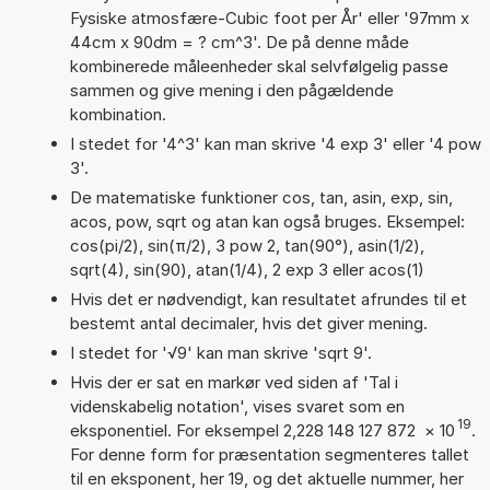
Fysiske atmosfære-Cubic foot per År' eller '97mm x
44cm x 90dm = ? cm^3'. De på denne måde
kombinerede måleenheder skal selvfølgelig passe
sammen og give mening i den pågældende
kombination.
I stedet for '4^3' kan man skrive '4 exp 3' eller '4 pow
3'.
De matematiske funktioner cos, tan, asin, exp, sin,
acos, pow, sqrt og atan kan også bruges. Eksempel:
cos(pi/2), sin(π/2), 3 pow 2, tan(90°), asin(1/2),
sqrt(4), sin(90), atan(1/4), 2 exp 3 eller acos(1)
Hvis det er nødvendigt, kan resultatet afrundes til et
bestemt antal decimaler, hvis det giver mening.
I stedet for '√9' kan man skrive 'sqrt 9'.
Hvis der er sat en markør ved siden af 'Tal i
videnskabelig notation', vises svaret som en
19
eksponentiel. For eksempel 2,228 148 127 872
×
10
.
For denne form for præsentation segmenteres tallet
til en eksponent, her 19, og det aktuelle nummer, her