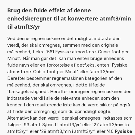
Brug den fulde effekt af denne
enhedsberegner til at konvertere atmft3/min
til atmft3/yr
Ved denne regnemaskine er det muligt at indtaste den
værdi, der skal omregnes, sammen med den originale
måleenhed, f.eks. '561 Fysiske atmosfære-Cubic foot per
Minut'. Når man gør det, kan man enten bruge enhedens
fulde navn eller en forkortelse af detf.eks. enten 'Fysiske
atmosfære-Cubic foot per Minut' eller 'atmft3/min'.
Derefter bestemmer regnemaskinen kategorien af den
måleenhed, der skal omregnes, i dette tilfælde
'Lækagehastighed'. Herefter omregner regnemaskinen den
indtastede værdi i alle de relevante enheder, som den
kender. I den resulterende liste kan du være sikker på også
at finde den omregning, som du oprindeligt søgte.
Alternativt kan den værdi, der skal omregnes, indtastes som
følger: '93 atmft3/min til atmft3/yr' eller '27 atmft3/min to
atmft3/yr' eller '28 atmft3/min i atmft3/yr' eller '40
Fysiske