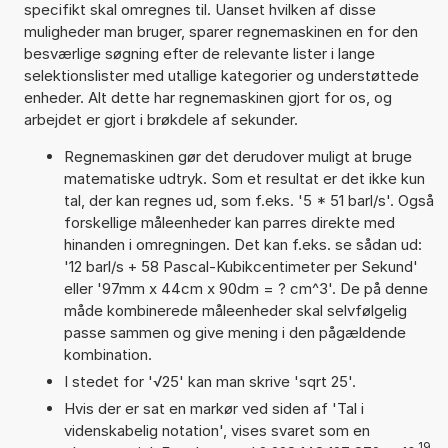
specifikt skal omregnes til. Uanset hvilken af disse
muligheder man bruger, sparer regnemaskinen en for den
besværlige søgning efter de relevante lister i lange
selektionslister med utallige kategorier og understøttede
enheder. Alt dette har regnemaskinen gjort for os, og
arbejdet er gjort i brøkdele af sekunder.
Regnemaskinen gør det derudover muligt at bruge
matematiske udtryk. Som et resultat er det ikke kun
tal, der kan regnes ud, som f.eks. '5 * 51 barl/s'. Også
forskellige måleenheder kan parres direkte med
hinanden i omregningen. Det kan f.eks. se sådan ud:
'12 barl/s + 58 Pascal-Kubikcentimeter per Sekund'
eller '97mm x 44cm x 90dm = ? cm^3'. De på denne
måde kombinerede måleenheder skal selvfølgelig
passe sammen og give mening i den pågældende
kombination.
I stedet for '√25' kan man skrive 'sqrt 25'.
Hvis der er sat en markør ved siden af 'Tal i
videnskabelig notation', vises svaret som en
19