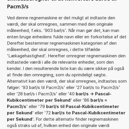
Pacm3/s
Ved denne regnemaskine er det muligt at indtaste den
værdi, der skal omregnes, sammen med den originale
måleenhed, f.eks. '903 barl/s'. Når man gør det, kan man
enten bruge enhedens fulde navn eller en forkortelse af det
Derefter bestemmer regnemaskinen kategorien af den
måleenhed, der skal omregnes, i dette tilfælde
'Lækagehastighed'. Herefter omregner regnemaskinen den
indtastede værdi i alle de relevante enheder, som den
kender. I den resulterende liste kan du være sikker på også
at finde den omregning, som du oprindeligt søgte.
Alternativt kan den værdi, der skal omregnes, indtastes som
følger: '93 barl/s til Pacm3/s' eller '27 barl/s to Pacm3/s'
eller '28 barl/s i Pacm3/s' eller '40
barl/s -> Pascal-
Kubikcentimeter per Sekund
' eller '86
barl/s =
Pacm3/s
' eller '79
barl/s til Pascal-Kubikcentimeter
per Sekund
' eller '72
barl/s to Pascal-Kubikcentimeter
per Sekund
'. For dette alternativ finder regnemaskinen
også straks ud af, hvilken enhed den originale værdi