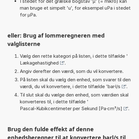
I stedet for det græske bogstav 'µ' (= mikro) kan
man bruge et simpelt 'u', for eksempel uPa i stedet
for µPa.
eller: Brug af lommeregneren med
valglisterne
Vælg den rette kategori på listen, i dette tilfælde '
Lækagehastighed
'.
Angiv derefter den værdi, som du vil konvertere.
På listen skal du vælg den enhed, som svarer til den
værdi, du vil konvertere, i dette tilfælde '
bar·l/s
'.
Til slut skal du vælge den enhed, som værdien skal
konverteres til, i dette tilfælde '
Pascal-Kubikcentimeter per Sekund [Pa·cm³/s]
'.
Brug den fulde effekt af denne
enhedsberegner til at konvertere barl/s til