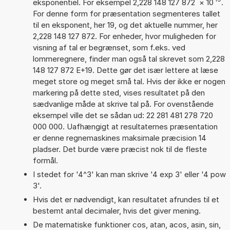
eksponentiel. For eksempel 2,228 148 127 872
×
10
.
For denne form for præsentation segmenteres tallet
til en eksponent, her 19, og det aktuelle nummer, her
2,228 148 127 872. For enheder, hvor muligheden for
visning af tal er begrænset, som f.eks. ved
lommeregnere, finder man også tal skrevet som 2,228
148 127 872 E+19. Dette gør det især lettere at læse
meget store og meget små tal. Hvis der ikke er nogen
markering på dette sted, vises resultatet på den
sædvanlige måde at skrive tal på. For ovenstående
eksempel ville det se sådan ud: 22 281 481 278 720
000 000. Uafhængigt at resultaternes præsentation
er denne regnemaskines maksimale præcision 14
pladser. Det burde være præcist nok til de fleste
formål.
I stedet for '4^3' kan man skrive '4 exp 3' eller '4 pow
3'.
Hvis det er nødvendigt, kan resultatet afrundes til et
bestemt antal decimaler, hvis det giver mening.
De matematiske funktioner cos, atan, acos, asin, sin,