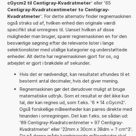
cGycm2 til Centigray-Kvadratmeter
' eller '65
Centigray-Kvadratcentimeter to Centigray-
Kvadratmeter
'. For dette alternativ finder regnemaskinen
også straks ud af, hvilken enhed den originale værdi
specifikt skal omregnes til. Uanset hvilken af disse
muligheder man bruger, sparer regnemaskinen en for den
besværlige søgning efter de relevante lister i lange
selektionslister med utallige kategorier og understøttede
enheder. Alt dette har regnemaskinen gjort for os, og
arbejdet er gjort i brøkdele af sekunder.
Hvis det er nødvendigt, kan resultatet afrundes til et
bestemt antal decimaler, hvis det giver mening.
Regnemaskinen gør det derudover muligt at bruge
matematiske udtryk. Som et resultat er det ikke kun
tal, der kan regnes ud, som f.eks. '6 * 14 cGycm2'.
Også forskellige måleenheder kan parres direkte med
hinanden i omregningen. Det kan f.eks. se sådan ud:
'89 Centigray-Kvadratcentimeter + 97 Centigray-
Kvadratmeter' eller '22mm x 30cm x 38dm = ? cm^3'.
De på denne måde kombinerede måleenheder skal