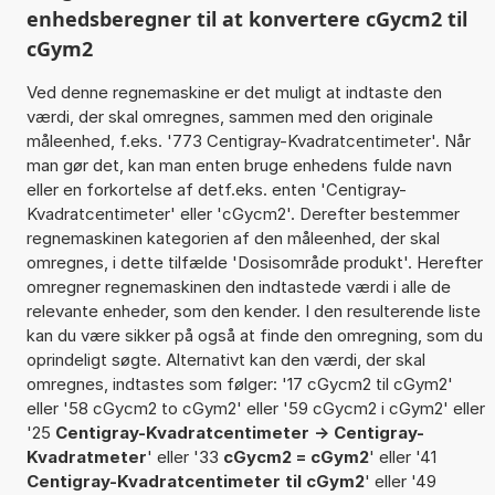
enhedsberegner til at konvertere cGycm2 til
cGym2
Ved denne regnemaskine er det muligt at indtaste den
værdi, der skal omregnes, sammen med den originale
måleenhed, f.eks. '773 Centigray-Kvadratcentimeter'. Når
man gør det, kan man enten bruge enhedens fulde navn
eller en forkortelse af detf.eks. enten 'Centigray-
Kvadratcentimeter' eller 'cGycm2'. Derefter bestemmer
regnemaskinen kategorien af den måleenhed, der skal
omregnes, i dette tilfælde 'Dosisområde produkt'. Herefter
omregner regnemaskinen den indtastede værdi i alle de
relevante enheder, som den kender. I den resulterende liste
kan du være sikker på også at finde den omregning, som du
oprindeligt søgte. Alternativt kan den værdi, der skal
omregnes, indtastes som følger: '17 cGycm2 til cGym2'
eller '58 cGycm2 to cGym2' eller '59 cGycm2 i cGym2' eller
'25
Centigray-Kvadratcentimeter -> Centigray-
Kvadratmeter
' eller '33
cGycm2 = cGym2
' eller '41
Centigray-Kvadratcentimeter til cGym2
' eller '49