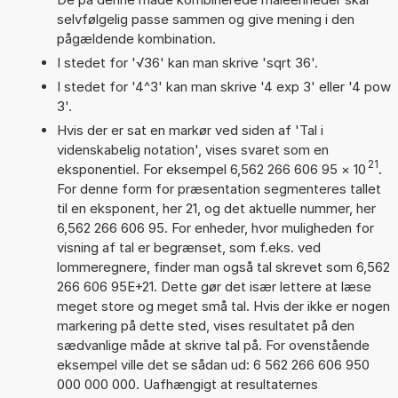
selvfølgelig passe sammen og give mening i den
pågældende kombination.
I stedet for '√36' kan man skrive 'sqrt 36'.
I stedet for '4^3' kan man skrive '4 exp 3' eller '4 pow
3'.
Hvis der er sat en markør ved siden af 'Tal i
videnskabelig notation', vises svaret som en
21
eksponentiel. For eksempel 6,562 266 606 95
×
10
.
For denne form for præsentation segmenteres tallet
til en eksponent, her 21, og det aktuelle nummer, her
6,562 266 606 95. For enheder, hvor muligheden for
visning af tal er begrænset, som f.eks. ved
lommeregnere, finder man også tal skrevet som 6,562
266 606 95E+21. Dette gør det især lettere at læse
meget store og meget små tal. Hvis der ikke er nogen
markering på dette sted, vises resultatet på den
sædvanlige måde at skrive tal på. For ovenstående
eksempel ville det se sådan ud: 6 562 266 606 950
000 000 000. Uafhængigt at resultaternes