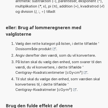
aritmetik: subtraktion (-), parenteser, eksponent (^),
multiplikation (*, x), pi (π), addition (+), kvadratrod (√)
og division (/, :, ÷) tilladt
eller: Brug af lommeregneren med
valglisterne
Vælg den rette kategori på listen, i dette tilfælde '
Dosisområde produkt
'.
Angiv derefter den værdi, som du vil konvertere.
På listen skal du vælg den enhed, som svarer til den
værdi, du vil konvertere, i dette tilfælde '
Centigray-Kvadratcentimeter [cGy·cm²]
'.
Til slut skal du vælge den enhed, som værdien skal
konverteres til, i dette tilfælde '
Centigray-Kvadratmeter [cGy·m²]
'.
Brug den fulde effekt af denne