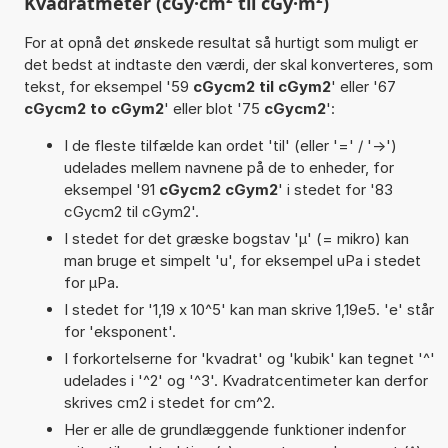
Kvadratmeter (cGy·cm² til cGy·m²)
For at opnå det ønskede resultat så hurtigt som muligt er
det bedst at indtaste den værdi, der skal konverteres, som
tekst, for eksempel '59
cGycm2 til cGym2
' eller '67
cGycm2 to cGym2
' eller blot '75
cGycm2
':
I de fleste tilfælde kan ordet 'til' (eller '=' / '->')
udelades mellem navnene på de to enheder, for
eksempel '91
cGycm2 cGym2
' i stedet for '83
cGycm2 til cGym2'.
I stedet for det græske bogstav 'µ' (= mikro) kan
man bruge et simpelt 'u', for eksempel uPa i stedet
for µPa.
I stedet for '1,19 x 10^5' kan man skrive 1,19e5. 'e' står
for 'eksponent'.
I forkortelserne for 'kvadrat' og 'kubik' kan tegnet '^'
udelades i '^2' og '^3'. Kvadratcentimeter kan derfor
skrives cm2 i stedet for cm^2.
Her er alle de grundlæggende funktioner indenfor