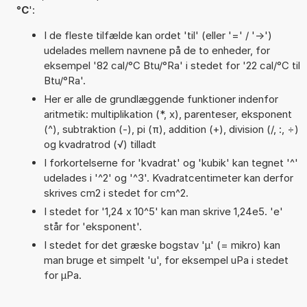
°C
':
I de fleste tilfælde kan ordet 'til' (eller '=' / '->')
udelades mellem navnene på de to enheder, for
eksempel '82 cal/°C Btu/°Ra' i stedet for '22 cal/°C til
Btu/°Ra'.
Her er alle de grundlæggende funktioner indenfor
aritmetik: multiplikation (*, x), parenteser, eksponent
(^), subtraktion (-), pi (π), addition (+), division (/, :, ÷)
og kvadratrod (√) tilladt
I forkortelserne for 'kvadrat' og 'kubik' kan tegnet '^'
udelades i '^2' og '^3'. Kvadratcentimeter kan derfor
skrives cm2 i stedet for cm^2.
I stedet for '1,24 x 10^5' kan man skrive 1,24e5. 'e'
står for 'eksponent'.
I stedet for det græske bogstav 'µ' (= mikro) kan
man bruge et simpelt 'u', for eksempel uPa i stedet
for µPa.