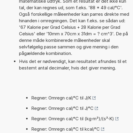
matematiske udtryk. Som et resultat er det ikke kun
tal, der kan regnes ud, som f.eks. '88 * 49 cal/°C'.
Også forskellige måleenheder kan parres direkte med
hinanden i omregningen. Det kan f.eks. se sådan ud:
'67 Kalorie per Grad Celsius + 28 Kalorie per Grad
Celsius' eller '10mm x 70cm x 31dm = ? cm^3'. De på
denne måde kombinerede måleenheder skal
selvfølgelig passe sammen og give mening i den
pågældende kombination.
Hvis det er nødvendigt, kan resultatet afrundes til et
bestemt antal decimaler, hvis det giver mening.
Regner: Omregn cal/°C til J/K
Regner: Omregn cal/°C til J/°C
Regner: Omregn cal/°C til (kg·m²)/(s²·K)
Regner: Omregn cal/°C til kcal/°C