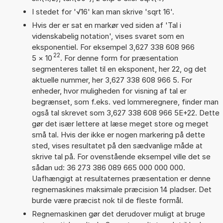
I stedet for '√16' kan man skrive 'sqrt 16'.
Hvis der er sat en markør ved siden af 'Tal i
videnskabelig notation', vises svaret som en
eksponentiel. For eksempel 3,627 338 608 966
22
5
×
10
. For denne form for præsentation
segmenteres tallet til en eksponent, her 22, og det
aktuelle nummer, her 3,627 338 608 966 5. For
enheder, hvor muligheden for visning af tal er
begrænset, som f.eks. ved lommeregnere, finder man
også tal skrevet som 3,627 338 608 966 5E+22. Dette
gør det især lettere at læse meget store og meget
små tal. Hvis der ikke er nogen markering på dette
sted, vises resultatet på den sædvanlige måde at
skrive tal på. For ovenstående eksempel ville det se
sådan ud: 36 273 386 089 665 000 000 000.
Uafhængigt at resultaternes præsentation er denne
regnemaskines maksimale præcision 14 pladser. Det
burde være præcist nok til de fleste formål.
Regnemaskinen gør det derudover muligt at bruge