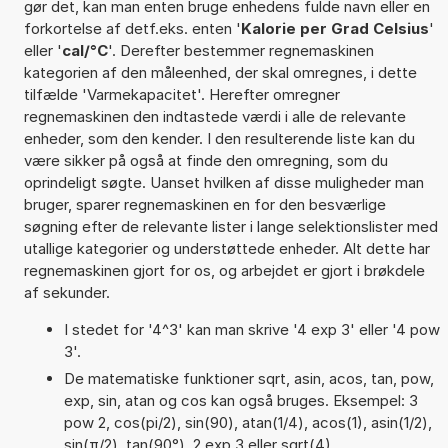
gør det, kan man enten bruge enhedens fulde navn eller en
forkortelse af detf.eks. enten '
Kalorie per Grad Celsius
'
eller '
cal/°C
'. Derefter bestemmer regnemaskinen
kategorien af den måleenhed, der skal omregnes, i dette
tilfælde 'Varmekapacitet'. Herefter omregner
regnemaskinen den indtastede værdi i alle de relevante
enheder, som den kender. I den resulterende liste kan du
være sikker på også at finde den omregning, som du
oprindeligt søgte. Uanset hvilken af disse muligheder man
bruger, sparer regnemaskinen en for den besværlige
søgning efter de relevante lister i lange selektionslister med
utallige kategorier og understøttede enheder. Alt dette har
regnemaskinen gjort for os, og arbejdet er gjort i brøkdele
af sekunder.
I stedet for '4^3' kan man skrive '4 exp 3' eller '4 pow
3'.
De matematiske funktioner sqrt, asin, acos, tan, pow,
exp, sin, atan og cos kan også bruges. Eksempel: 3
pow 2, cos(pi/2), sin(90), atan(1/4), acos(1), asin(1/2),
sin(π/2), tan(90°), 2 exp 3 eller sqrt(4)