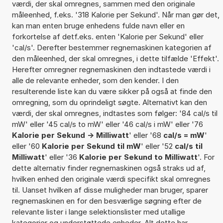
værdi, der skal omregnes, sammen med den originale
måleenhed, f.eks. '318 Kalorie per Sekund'. Når man gør det,
kan man enten bruge enhedens fulde navn eller en
forkortelse af detf.eks. enten 'Kalorie per Sekund' eller
'cal/s'. Derefter bestemmer regnemaskinen kategorien af
den måleenhed, der skal omregnes, i dette tilfælde 'Effekt'.
Herefter omregner regnemaskinen den indtastede værdi i
alle de relevante enheder, som den kender. I den
resulterende liste kan du være sikker på også at finde den
omregning, som du oprindeligt søgte. Alternativt kan den
værdi, der skal omregnes, indtastes som følger: '84 cal/s til
mW' eller '45 cal/s to mW' eller '46 cal/s i mW' eller '76
Kalorie per Sekund -> Milliwatt
' eller '68
cal/s = mW
'
eller '60
Kalorie per Sekund til mW
' eller '52
cal/s til
Milliwatt
' eller '36
Kalorie per Sekund to Milliwatt
'. For
dette alternativ finder regnemaskinen også straks ud af,
hvilken enhed den originale værdi specifikt skal omregnes
til. Uanset hvilken af disse muligheder man bruger, sparer
regnemaskinen en for den besværlige søgning efter de
relevante lister i lange selektionslister med utallige
kategorier og understøttede enheder. Alt dette har