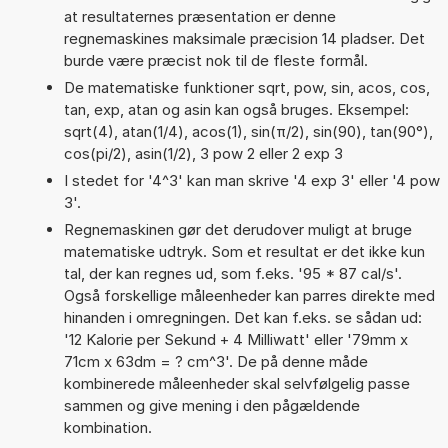
at resultaternes præsentation er denne
regnemaskines maksimale præcision 14 pladser. Det
burde være præcist nok til de fleste formål.
De matematiske funktioner sqrt, pow, sin, acos, cos,
tan, exp, atan og asin kan også bruges. Eksempel:
sqrt(4), atan(1/4), acos(1), sin(π/2), sin(90), tan(90°),
cos(pi/2), asin(1/2), 3 pow 2 eller 2 exp 3
I stedet for '4^3' kan man skrive '4 exp 3' eller '4 pow
3'.
Regnemaskinen gør det derudover muligt at bruge
matematiske udtryk. Som et resultat er det ikke kun
tal, der kan regnes ud, som f.eks. '95 * 87 cal/s'.
Også forskellige måleenheder kan parres direkte med
hinanden i omregningen. Det kan f.eks. se sådan ud:
'12 Kalorie per Sekund + 4 Milliwatt' eller '79mm x
71cm x 63dm = ? cm^3'. De på denne måde
kombinerede måleenheder skal selvfølgelig passe
sammen og give mening i den pågældende
kombination.