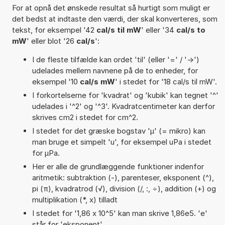
For at opnå det ønskede resultat så hurtigt som muligt er
det bedst at indtaste den værdi, der skal konverteres, som
tekst, for eksempel '42
cal/s til mW
' eller '34
cal/s to
mW
' eller blot '26
cal/s
':
I de fleste tilfælde kan ordet 'til' (eller '=' / '->')
udelades mellem navnene på de to enheder, for
eksempel '10
cal/s mW
' i stedet for '18 cal/s til mW'.
I forkortelserne for 'kvadrat' og 'kubik' kan tegnet '^'
udelades i '^2' og '^3'. Kvadratcentimeter kan derfor
skrives cm2 i stedet for cm^2.
I stedet for det græske bogstav 'µ' (= mikro) kan
man bruge et simpelt 'u', for eksempel uPa i stedet
for µPa.
Her er alle de grundlæggende funktioner indenfor
aritmetik: subtraktion (-), parenteser, eksponent (^),
pi (π), kvadratrod (√), division (/, :, ÷), addition (+) og
multiplikation (*, x) tilladt
I stedet for '1,86 x 10^5' kan man skrive 1,86e5. 'e'
står for 'eksponent'.