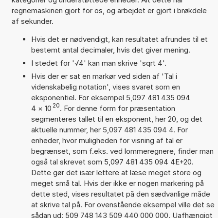
regnemaskinen gjort for os, og arbejdet er gjort i brøkdele
af sekunder.
Hvis det er nødvendigt, kan resultatet afrundes til et
bestemt antal decimaler, hvis det giver mening.
I stedet for '√4' kan man skrive 'sqrt 4'.
Hvis der er sat en markør ved siden af 'Tal i
videnskabelig notation', vises svaret som en
eksponentiel. For eksempel 5,097 481 435 094
20
4
×
10
. For denne form for præsentation
segmenteres tallet til en eksponent, her 20, og det
aktuelle nummer, her 5,097 481 435 094 4. For
enheder, hvor muligheden for visning af tal er
begrænset, som f.eks. ved lommeregnere, finder man
også tal skrevet som 5,097 481 435 094 4E+20.
Dette gør det især lettere at læse meget store og
meget små tal. Hvis der ikke er nogen markering på
dette sted, vises resultatet på den sædvanlige måde
at skrive tal på. For ovenstående eksempel ville det se
sådan ud: 509 748 143 509 440 000 000. Uafhængigt