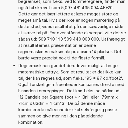
begrænset, som f.eks. ved lommeregnere, finder man
også tal skrevet som 5,097 481 435 094 4E+20.
Dette gør det især lettere at læse meget store og
meget små tal. Hvis der ikke er nogen markering på
dette sted, vises resultatet på den sædvanlige måde
at skrive tal på. For ovenstående eksempel ville det se
sådan ud: 509 748 143 509 440 000 000. Uafhængigt
at resultaternes præsentation er denne
regnemaskines maksimale præcision 14 pladser. Det
burde være præcist nok til de fleste formål.
Regnemaskinen gør det derudover muligt at bruge
matematiske udtryk. Som et resultat er det ikke kun
tal, der kan regnes ud, som f.eks. '95 * 87 cd/foot2'.
Også forskellige måleenheder kan parres direkte med
hinanden i omregningen. Det kan f.eks. se sådan ud:
'12 Candela per Square foot + 4 Bril' eller '79mm x
71cm x 63dm = ? cm^3'. De på denne måde
kombinerede måleenheder skal selvfølgelig passe
sammen og give mening i den pågældende
kombination.