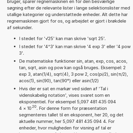
bruger, sparer regnemaskinen en for den besværlige
søgning efter de relevante lister i lange selektionslister med
utallige kategorier og understøttede enheder. Alt dette har
regnemaskinen gjort for os, og arbejdet er gjort i brøkdele
af sekunder.
I stedet for '√25' kan man skrive 'sqrt 25'.
I stedet for '4^3' kan man skrive '4 exp 3' eller '4 pow
3'.
De matematiske funktioner sin, atan, exp, cos, acos,
tan, sqrt, asin og pow kan også bruges. Eksempel: 2
exp 3, atan(1/4), sqrt(4), 3 pow 2, cos(pi/2), sin(π/2),
acos(1), sin(90), tan(90°) eller asin(1/2)
Hvis der er sat en markør ved siden af 'Tal i
videnskabelig notation', vises svaret som en
eksponentiel. For eksempel 5,097 481 435 094
20
4
×
10
. For denne form for præsentation
segmenteres tallet til en eksponent, her 20, og det
aktuelle nummer, her 5,097 481 435 094 4. For
enheder, hvor muligheden for visning af tal er