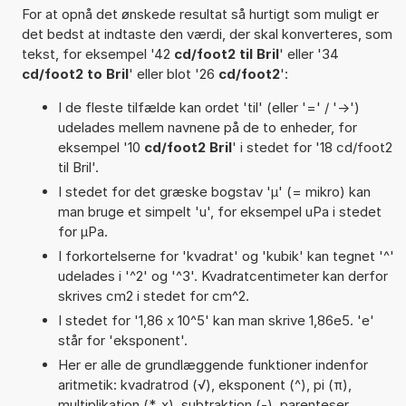
For at opnå det ønskede resultat så hurtigt som muligt er
det bedst at indtaste den værdi, der skal konverteres, som
tekst, for eksempel '42
cd/foot2 til Bril
' eller '34
cd/foot2 to Bril
' eller blot '26
cd/foot2
':
I de fleste tilfælde kan ordet 'til' (eller '=' / '->')
udelades mellem navnene på de to enheder, for
eksempel '10
cd/foot2 Bril
' i stedet for '18 cd/foot2
til Bril'.
I stedet for det græske bogstav 'µ' (= mikro) kan
man bruge et simpelt 'u', for eksempel uPa i stedet
for µPa.
I forkortelserne for 'kvadrat' og 'kubik' kan tegnet '^'
udelades i '^2' og '^3'. Kvadratcentimeter kan derfor
skrives cm2 i stedet for cm^2.
I stedet for '1,86 x 10^5' kan man skrive 1,86e5. 'e'
står for 'eksponent'.
Her er alle de grundlæggende funktioner indenfor
aritmetik: kvadratrod (√), eksponent (^), pi (π),
multiplikation (*, x), subtraktion (-), parenteser,