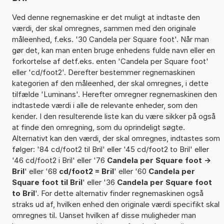
Ved denne regnemaskine er det muligt at indtaste den
værdi, der skal omregnes, sammen med den originale
måleenhed, f.eks. '30 Candela per Square foot'. Når man
gør det, kan man enten bruge enhedens fulde navn eller en
forkortelse af detf.eks. enten 'Candela per Square foot'
eller 'cd/foot2'. Derefter bestemmer regnemaskinen
kategorien af den måleenhed, der skal omregnes, i dette
tilfælde 'Luminans'. Herefter omregner regnemaskinen den
indtastede værdi i alle de relevante enheder, som den
kender. I den resulterende liste kan du være sikker på også
at finde den omregning, som du oprindeligt søgte.
Alternativt kan den værdi, der skal omregnes, indtastes som
følger: '84 cd/foot2 til Bril' eller '45 cd/foot2 to Bril' eller
'46 cd/foot2 i Bril' eller '76
Candela per Square foot ->
Bril
' eller '68
cd/foot2 = Bril
' eller '60
Candela per
Square foot til Bril
' eller '36
Candela per Square foot
to Bril
'. For dette alternativ finder regnemaskinen også
straks ud af, hvilken enhed den originale værdi specifikt skal
omregnes til. Uanset hvilken af disse muligheder man