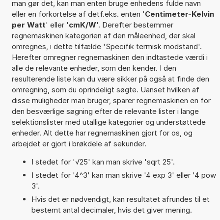
man gør det, kan man enten bruge enhedens fulde navn
eller en forkortelse af detf.eks. enten '
Centimeter-Kelvin
per Watt
' eller '
cmK/W
'. Derefter bestemmer
regnemaskinen kategorien af den måleenhed, der skal
omregnes, i dette tilfælde 'Specifik termisk modstand'.
Herefter omregner regnemaskinen den indtastede værdi i
alle de relevante enheder, som den kender. I den
resulterende liste kan du være sikker på også at finde den
omregning, som du oprindeligt søgte. Uanset hvilken af
disse muligheder man bruger, sparer regnemaskinen en for
den besværlige søgning efter de relevante lister i lange
selektionslister med utallige kategorier og understøttede
enheder. Alt dette har regnemaskinen gjort for os, og
arbejdet er gjort i brøkdele af sekunder.
I stedet for '√25' kan man skrive 'sqrt 25'.
I stedet for '4^3' kan man skrive '4 exp 3' eller '4 pow
3'.
Hvis det er nødvendigt, kan resultatet afrundes til et
bestemt antal decimaler, hvis det giver mening.