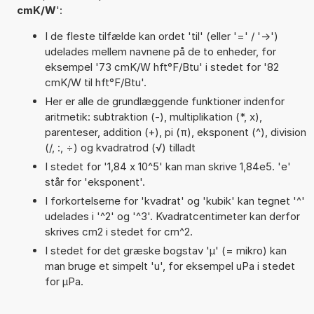
cmK/W
':
I de fleste tilfælde kan ordet 'til' (eller '=' / '->')
udelades mellem navnene på de to enheder, for
eksempel '73 cmK/W hft°F/Btu' i stedet for '82
cmK/W til hft°F/Btu'.
Her er alle de grundlæggende funktioner indenfor
aritmetik: subtraktion (-), multiplikation (*, x),
parenteser, addition (+), pi (π), eksponent (^), division
(/, :, ÷) og kvadratrod (√) tilladt
I stedet for '1,84 x 10^5' kan man skrive 1,84e5. 'e'
står for 'eksponent'.
I forkortelserne for 'kvadrat' og 'kubik' kan tegnet '^'
udelades i '^2' og '^3'. Kvadratcentimeter kan derfor
skrives cm2 i stedet for cm^2.
I stedet for det græske bogstav 'µ' (= mikro) kan
man bruge et simpelt 'u', for eksempel uPa i stedet
for µPa.