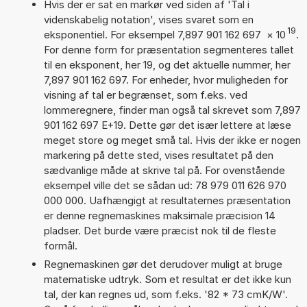
Hvis der er sat en markør ved siden af 'Tal i
videnskabelig notation', vises svaret som en
19
eksponentiel. For eksempel 7,897 901 162 697
×
10
.
For denne form for præsentation segmenteres tallet
til en eksponent, her 19, og det aktuelle nummer, her
7,897 901 162 697. For enheder, hvor muligheden for
visning af tal er begrænset, som f.eks. ved
lommeregnere, finder man også tal skrevet som 7,897
901 162 697 E+19. Dette gør det især lettere at læse
meget store og meget små tal. Hvis der ikke er nogen
markering på dette sted, vises resultatet på den
sædvanlige måde at skrive tal på. For ovenstående
eksempel ville det se sådan ud: 78 979 011 626 970
000 000. Uafhængigt at resultaternes præsentation
er denne regnemaskines maksimale præcision 14
pladser. Det burde være præcist nok til de fleste
formål.
Regnemaskinen gør det derudover muligt at bruge
matematiske udtryk. Som et resultat er det ikke kun
tal, der kan regnes ud, som f.eks. '82 * 73 cmK/W'.