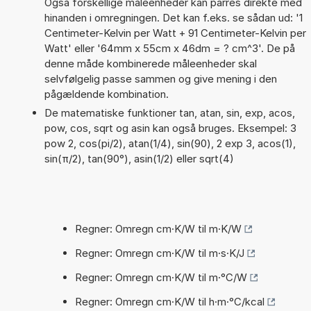
Også forskellige måleenheder kan parres direkte med
hinanden i omregningen. Det kan f.eks. se sådan ud: '1
Centimeter-Kelvin per Watt + 91 Centimeter-Kelvin per
Watt' eller '64mm x 55cm x 46dm = ? cm^3'. De på
denne måde kombinerede måleenheder skal
selvfølgelig passe sammen og give mening i den
pågældende kombination.
De matematiske funktioner tan, atan, sin, exp, acos,
pow, cos, sqrt og asin kan også bruges. Eksempel: 3
pow 2, cos(pi/2), atan(1/4), sin(90), 2 exp 3, acos(1),
sin(π/2), tan(90°), asin(1/2) eller sqrt(4)
Regner: Omregn cm·K/W til m·K/W
Regner: Omregn cm·K/W til m·s·K/J
Regner: Omregn cm·K/W til m·°C/W
Regner: Omregn cm·K/W til h·m·°C/kcal