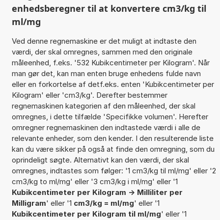
enhedsberegner til at konvertere cm3/kg til
ml/mg
Ved denne regnemaskine er det muligt at indtaste den
værdi, der skal omregnes, sammen med den originale
måleenhed, f.eks. '532 Kubikcentimeter per Kilogram'. Når
man gør det, kan man enten bruge enhedens fulde navn
eller en forkortelse af detf.eks. enten 'Kubikcentimeter per
Kilogram' eller 'cm3/kg'. Derefter bestemmer
regnemaskinen kategorien af den måleenhed, der skal
omregnes, i dette tilfælde 'Specifikke volumen'. Herefter
omregner regnemaskinen den indtastede værdi i alle de
relevante enheder, som den kender. I den resulterende liste
kan du være sikker på også at finde den omregning, som du
oprindeligt søgte. Alternativt kan den værdi, der skal
omregnes, indtastes som følger: '1 cm3/kg til ml/mg' eller '2
cm3/kg to ml/mg' eller '3 cm3/kg i ml/mg' eller '1
Kubikcentimeter per Kilogram -> Milliliter per
Milligram
' eller '1
cm3/kg = ml/mg
' eller '1
Kubikcentimeter per Kilogram til ml/mg
' eller '1