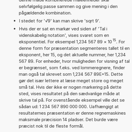
selvfølgelig passe sammen og give mening i den
pågældende kombination.
I stedet for '√9' kan man skrive 'sqrt 9'.
Hvis der er sat en markør ved siden af 'Tal i
videnskabelig notation', vises svaret som en
15
eksponentiel. For eksempel 1,234 567 89
×
10
. For
denne form for præsentation segmenteres tallet til en
eksponent, her 15, og det aktuelle nummer, her 1,234
567 89. For enheder, hvor muligheden for visning af tal
er begrænset, som f.eks. ved lommeregnere, finder
man også tal skrevet som 1,234 567 89E+15. Dette
gør det især lettere at læse meget store og meget
små tal. Hvis der ikke er nogen markering på dette
sted, vises resultatet på den sædvanlige måde at
skrive tal på. For ovenstående eksempel ville det se
sådan ud: 1 234 567 890 000 000. Uafhængigt at
resultaternes præsentation er denne regnemaskines
maksimale præcision 14 pladser. Det burde være
præcist nok til de fleste formål.