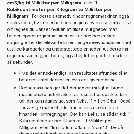
cm3/kg til Milliliter per Milligram
' eller '1
Kubikcentimeter per Kilogram to Milliliter per
Milligram
'. For dette alternativ finder regnemaskinen også
straks ud af, hvilken enhed den originale værdi specifikt skal
omregnes til. Uanset hvilken af disse muligheder man
bruger, sparer regnemaskinen en for den besværlige
søgning efter de relevante lister i lange selektionslister med
utallige kategorier og understøttede enheder. Alt dette har
regnemaskinen gjort for os, og arbejdet er gjort i brøkdele
af sekunder.
Hvis det er nødvendigt, kan resultatet afrundes til et
bestemt antal decimaler, hvis det giver mening.
Regnemaskinen gør det derudover muligt at bruge
matematiske udtryk. Som et resultat er det ikke kun
tal, der kan regnes ud, som f.eks. '1 * 1 cm3/kg'. Også
forskellige måleenheder kan parres direkte med
hinanden i omregningen. Det kan f.eks. se sådan ud: '1
Kubikcentimeter per Kilogram + 1 Milliliter per
Milligram' eller '1mm x 1cm x 1dm = ? cm^3'. De på
denne måde kombinerede måleenheder skal