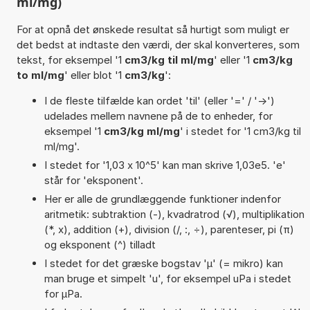
ml/mg)
For at opnå det ønskede resultat så hurtigt som muligt er
det bedst at indtaste den værdi, der skal konverteres, som
tekst, for eksempel '1
cm3/kg til ml/mg
' eller '1
cm3/kg
to ml/mg
' eller blot '1
cm3/kg
':
I de fleste tilfælde kan ordet 'til' (eller '=' / '->')
udelades mellem navnene på de to enheder, for
eksempel '1
cm3/kg ml/mg
' i stedet for '1 cm3/kg til
ml/mg'.
I stedet for '1,03 x 10^5' kan man skrive 1,03e5. 'e'
står for 'eksponent'.
Her er alle de grundlæggende funktioner indenfor
aritmetik: subtraktion (-), kvadratrod (√), multiplikation
(*, x), addition (+), division (/, :, ÷), parenteser, pi (π)
og eksponent (^) tilladt
I stedet for det græske bogstav 'µ' (= mikro) kan
man bruge et simpelt 'u', for eksempel uPa i stedet
for µPa.