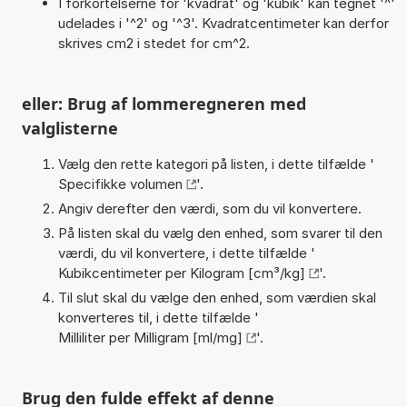
I forkortelserne for 'kvadrat' og 'kubik' kan tegnet '^'
udelades i '^2' og '^3'. Kvadratcentimeter kan derfor
skrives cm2 i stedet for cm^2.
eller: Brug af lommeregneren med
valglisterne
Vælg den rette kategori på listen, i dette tilfælde '
Specifikke volumen
'.
Angiv derefter den værdi, som du vil konvertere.
På listen skal du vælg den enhed, som svarer til den
værdi, du vil konvertere, i dette tilfælde '
Kubikcentimeter per Kilogram [cm³/kg]
'.
Til slut skal du vælge den enhed, som værdien skal
konverteres til, i dette tilfælde '
Milliliter per Milligram [ml/mg]
'.
Brug den fulde effekt af denne