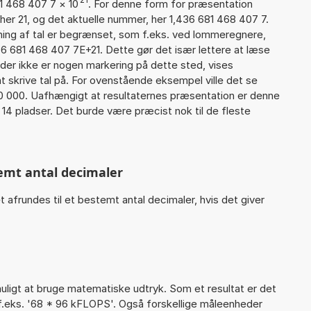
81 468 407 7
×
10
. For denne form for præsentation
 her 21, og det aktuelle nummer, her 1,436 681 468 407 7.
sning af tal er begrænset, som f.eks. ved lommeregnere,
6 681 468 407 7E+21. Dette gør det især lettere at læse
der ikke er nogen markering på dette sted, vises
 skrive tal på. For ovenstående eksempel ville det se
0 000. Uafhængigt at resultaternes præsentation er denne
4 pladser. Det burde være præcist nok til de fleste
temt antal decimaler
t afrundes til et bestemt antal decimaler, hvis det giver
igt at bruge matematiske udtryk. Som et resultat er det
 f.eks. '68 * 96 kFLOPS'. Også forskellige måleenheder