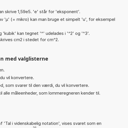
an skrive 1,59e5. 'e' står for 'eksponent'.
v 'µ' (= mikro) kan man bruge et simpelt 'u', for eksempel
g 'kubik' kan tegnet '^' udelades i '^2' og '^3'.
krives cm2 i stedet for cm^2.
n med valglisterne
en.
du vil konvertere.
d, som svarer til den værdi, du vil konvertere.
il alle måleenheder, som lommeregneren kender til.
f 'Tal i videnskabelig notation', vises svaret som en
21