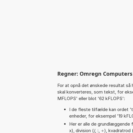
Regner: Omregn Computers 
For at opnå det ønskede resultat så 
skal konverteres, som tekst, for ek
MFLOPS' eller blot '62 kFLOPS':
I de fleste tilfælde kan ordet '
enheder, for eksempel '19 kF
Her er alle de grundlæggende fun
x), division (/, :, ÷), kvadratro