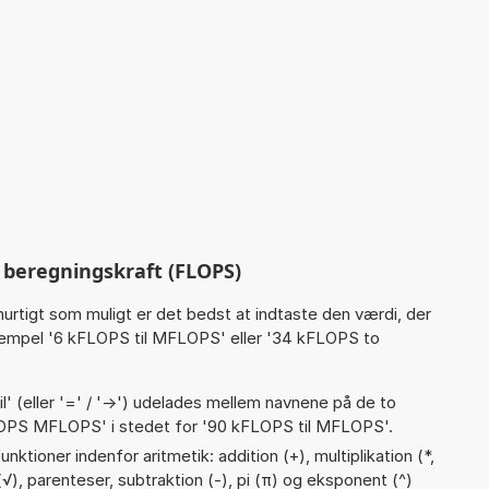
beregningskraft (FLOPS)
hurtigt som muligt er det bedst at indtaste den værdi, der
sempel '6 kFLOPS til MFLOPS' eller '34 kFLOPS to
til' (eller '=' / '->') udelades mellem navnene på de to
LOPS MFLOPS' i stedet for '90 kFLOPS til MFLOPS'.
ktioner indenfor aritmetik: addition (+), multiplikation (*,
d (√), parenteser, subtraktion (-), pi (π) og eksponent (^)