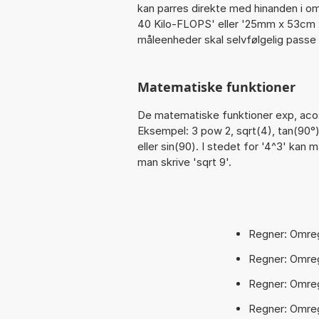
kan parres direkte med hinanden i om
40 Kilo-FLOPS' eller '25mm x 53cm
måleenheder skal selvfølgelig pass
Matematiske funktioner
De matematiske funktioner exp, acos,
Eksempel: 3 pow 2, sqrt(4), tan(90°), 
eller sin(90). I stedet for '4^3' kan m
man skrive 'sqrt 9'.
Regner: Omreg
Regner: Omre
Regner: Omr
Regner: Omre