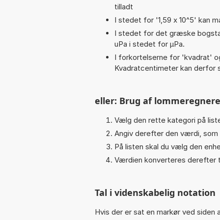
tilladt
I stedet for '1,59 x 10^5' kan m
I stedet for det græske bogsta
uPa i stedet for µPa.
I forkortelserne for 'kvadrat' o
Kvadratcentimeter kan derfor s
eller: Brug af lommeregnere
Vælg den rette kategori på list
Angiv derefter den værdi, som 
På listen skal du vælg den enhe
Værdien konverteres derefter t
Tal i videnskabelig notation
Hvis der er sat en markør ved siden a