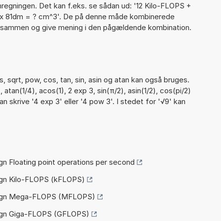
regningen. Det kan f.eks. se sådan ud: '12 Kilo-FLOPS +
 x 81dm = ? cm^3'. De på denne måde kombinerede
e sammen og give mening i den pågældende kombination.
 sqrt, pow, cos, tan, sin, asin og atan kan også bruges.
atan(1/4), acos(1), 2 exp 3, sin(π/2), asin(1/2), cos(pi/2)
an skrive '4 exp 3' eller '4 pow 3'. I stedet for '√9' kan
n Floating point operations per second
gn Kilo-FLOPS (kFLOPS)
egn Mega-FLOPS (MFLOPS)
gn Giga-FLOPS (GFLOPS)