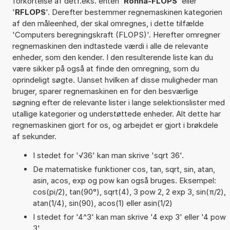
forkortelse af detf.eks. enten '
Ronna-FLOPS
' eller
'
RFLOPS
'. Derefter bestemmer regnemaskinen kategorien
af den måleenhed, der skal omregnes, i dette tilfælde
'Computers beregningskraft (FLOPS)'. Herefter omregner
regnemaskinen den indtastede værdi i alle de relevante
enheder, som den kender. I den resulterende liste kan du
være sikker på også at finde den omregning, som du
oprindeligt søgte. Uanset hvilken af disse muligheder man
bruger, sparer regnemaskinen en for den besværlige
søgning efter de relevante lister i lange selektionslister med
utallige kategorier og understøttede enheder. Alt dette har
regnemaskinen gjort for os, og arbejdet er gjort i brøkdele
af sekunder.
I stedet for '√36' kan man skrive 'sqrt 36'.
De matematiske funktioner cos, tan, sqrt, sin, atan,
asin, acos, exp og pow kan også bruges. Eksempel:
cos(pi/2), tan(90°), sqrt(4), 3 pow 2, 2 exp 3, sin(π/2),
atan(1/4), sin(90), acos(1) eller asin(1/2)
I stedet for '4^3' kan man skrive '4 exp 3' eller '4 pow
3'.