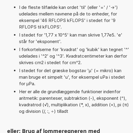
I de fleste tilfælde kan ordet 'til' (eller '=' / '->')
udelades mellem navnene på de to enheder, for
eksempel '46 RFLOPS kFLOPS' i stedet for '9
RFLOPS til kFLOPS'.
I stedet for '1,77 x 10^5' kan man skrive 1,77e5. 'e'
står for 'eksponent'.
I forkortelserne for 'kvadrat' og 'kubik' kan tegnet '^'
udelades i '^2' og '^3'. Kvadratcentimeter kan derfor
skrives cm2 i stedet for cm^2.
I stedet for det græske bogstav 'µ' (= mikro) kan
man bruge et simpelt 'u', for eksempel uPa i stedet
for µPa.
Her er alle de grundlæggende funktioner indenfor
aritmetik: parenteser, subtraktion (-), eksponent (^),
kvadratrod (√), multiplikation (*, x), addition (+), pi (π)
og division (/, :, ÷) tilladt
eller: Brug af lommeregneren med