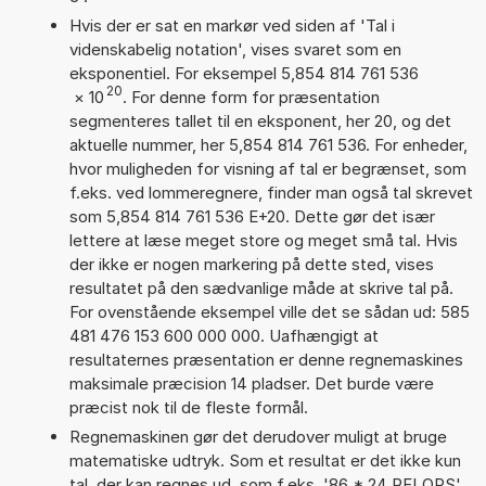
Hvis der er sat en markør ved siden af 'Tal i
videnskabelig notation', vises svaret som en
eksponentiel. For eksempel 5,854 814 761 536
20
×
10
. For denne form for præsentation
segmenteres tallet til en eksponent, her 20, og det
aktuelle nummer, her 5,854 814 761 536. For enheder,
hvor muligheden for visning af tal er begrænset, som
f.eks. ved lommeregnere, finder man også tal skrevet
som 5,854 814 761 536 E+20. Dette gør det især
lettere at læse meget store og meget små tal. Hvis
der ikke er nogen markering på dette sted, vises
resultatet på den sædvanlige måde at skrive tal på.
For ovenstående eksempel ville det se sådan ud: 585
481 476 153 600 000 000. Uafhængigt at
resultaternes præsentation er denne regnemaskines
maksimale præcision 14 pladser. Det burde være
præcist nok til de fleste formål.
Regnemaskinen gør det derudover muligt at bruge
matematiske udtryk. Som et resultat er det ikke kun
tal, der kan regnes ud, som f.eks. '86 * 24 RFLOPS'.