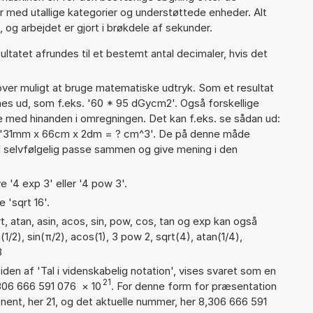
ter med utallige kategorier og understøttede enheder. Alt
 og arbejdet er gjort i brøkdele af sekunder.
ultatet afrundes til et bestemt antal decimaler, hvis det
er muligt at bruge matematiske udtryk. Som et resultat
gnes ud, som f.eks. '60 * 95 dGycm2'. Også forskellige
 med hinanden i omregningen. Det kan f.eks. se sådan ud:
 '31mm x 66cm x 2dm = ? cm^3'. De på denne måde
selvfølgelig passe sammen og give mening i den
e '4 exp 3' eller '4 pow 3'.
 'sqrt 16'.
, atan, asin, acos, sin, pow, cos, tan og exp kan også
1/2), sin(π/2), acos(1), 3 pow 2, sqrt(4), atan(1/4),
3
iden af 'Tal i videnskabelig notation', vises svaret som en
21
,306 666 591 076
×
10
. For denne form for præsentation
onent, her 21, og det aktuelle nummer, her 8,306 666 591