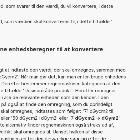
, som svarer til den værdi, du vil konvertere, i dette
, som værdien skal konverteres til, i dette tilfælde '
nne enhedsberegner til at konvertere
gt at indtaste den værdi, der skal omregnes, sammen med
4 dGycm2'. Når man gør det, kan man enten bruge enhedens
det Derefter bestemmer regnemaskinen kategorien af den
te tilfælde 'Dosisområde produkt'. Herefter omregner
i alle de relevante enheder, som den kender. I den
r på også at finde den omregning, som du oprindeligt
r skal omregnes, indtastes som følger: '71 dGycm2 til
ller '50 dGycm2 i dGym2' eller '7
dGycm2 -> dGym2
'
tte alternativ finder regnemaskinen også straks ud af,
cifikt skal omregnes til. Uanset hvilken af disse
maskinen en for den besværlige søgning efter de