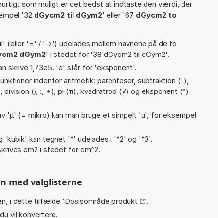
hurtigt som muligt er det bedst at indtaste den værdi, der
sempel '32
dGycm2 til dGym2
' eller '67
dGycm2 to
til' (eller '=' / '->') udelades mellem navnene på de to
ycm2 dGym2
' i stedet for '38 dGycm2 til dGym2'.
an skrive 1,73e5. 'e' står for 'eksponent'.
nktioner indenfor aritmetik: parenteser, subtraktion (-),
), division (/, :, ÷), pi (π), kvadratrod (√) og eksponent (^)
v 'µ' (= mikro) kan man bruge et simpelt 'u', for eksempel
g 'kubik' kan tegnet '^' udelades i '^2' og '^3'.
krives cm2 i stedet for cm^2.
n med valglisterne
n, i dette tilfælde '
Dosisområde produkt
'.
du vil konvertere.