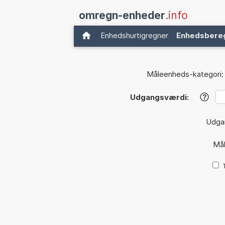
omregn-enheder
.info
Enhedshurtigregner
Enhedsbere
Måleenheds-kategori:
Udgangsværdi:
?
Udga
Må