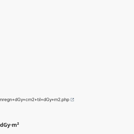
/omregn+dGy+cm2+til+dGy+m2.php
 dGy·m²