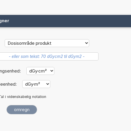
gner
ngsenhed:
leenhed:
Tal i videnskabelig notation