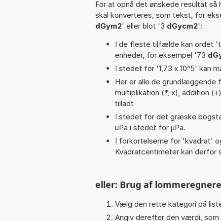
For at opnå det ønskede resultat så 
skal konverteres, som tekst, for ek
dGym2
' eller blot '3
dGycm2
':
I de fleste tilfælde kan ordet '
enheder, for eksempel '73
dG
I stedet for '1,73 x 10^5' kan m
Her er alle de grundlæggende fu
multiplikation (*, x), addition (+
tilladt
I stedet for det græske bogsta
uPa i stedet for µPa.
I forkortelserne for 'kvadrat' o
Kvadratcentimeter kan derfor s
eller: Brug af lommeregnere
Vælg den rette kategori på liste
Angiv derefter den værdi, som 