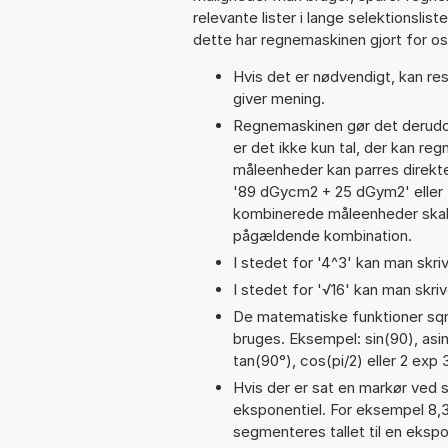
relevante lister i lange selektionslis
dette har regnemaskinen gjort for os,
Hvis det er nødvendigt, kan res
giver mening.
Regnemaskinen gør det derudov
er det ikke kun tal, der kan re
måleenheder kan parres direkte
'89 dGycm2 + 25 dGym2' eller
kombinerede måleenheder skal 
pågældende kombination.
I stedet for '4^3' kan man skriv
I stedet for '√16' kan man skrive
De matematiske funktioner sqrt
bruges. Eksempel: sin(90), asin(
tan(90°), cos(pi/2) eller 2 exp 
Hvis der er sat en markør ved s
eksponentiel. For eksempel 8
segmenteres tallet til en eksp