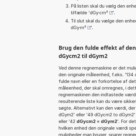
På listen skal du vælg den enhed
tilfælde '
dGy·cm²
'.
Til slut skal du vælge den enhed
dGy·m²
'.
Brug den fulde effekt af de
dGycm2 til dGym2
Ved denne regnemaskine er det muli
den originale måleenhed, f.eks. '13
fulde navn eller en forkortelse af 
måleenhed, der skal omregnes, i det
regnemaskinen den indtastede værdi 
resulterende liste kan du være sikke
søgte. Alternativt kan den værdi, de
dGym2' eller '49 dGycm2 to dGym2' e
eller '42
dGycm2 = dGym2
'. For de
hvilken enhed den originale værdi spe
muligheder man bruger, sparer regne