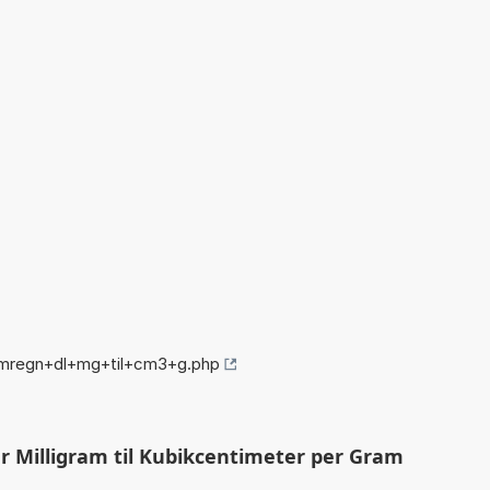
omregn+dl+mg+til+cm3+g.php
r Milligram til Kubikcentimeter per Gram