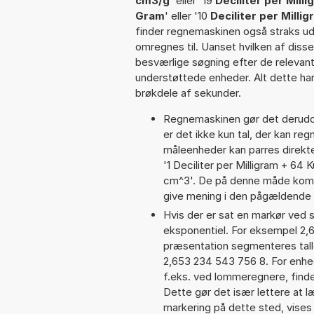
cm3/g
' eller '19
Deciliter per Milli
Gram
' eller '10
Deciliter per Mill
finder regnemaskinen også straks ud 
omregnes til. Uanset hvilken af dis
besværlige søgning efter de relevante
understøttede enheder. Alt dette har 
brøkdele af sekunder.
Regnemaskinen gør det derudov
er det ikke kun tal, der kan reg
måleenheder kan parres direkte
'1 Deciliter per Milligram + 6
cm^3'. De på denne måde komb
give mening i den pågældende 
Hvis der er sat en markør ved s
eksponentiel. For eksempel 2,
præsentation segmenteres talle
2,653 234 543 756 8. For enhed
f.eks. ved lommeregnere, find
Dette gør det især lettere at 
markering på dette sted, vises 