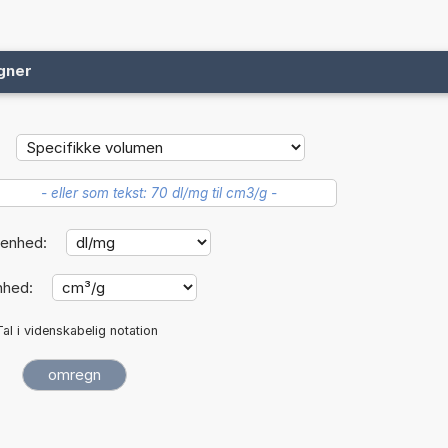
gner
enhed:
nhed:
Tal i videnskabelig notation