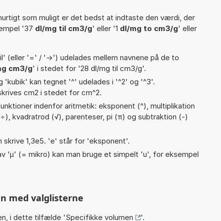
hurtigt som muligt er det bedst at indtaste den værdi, der
sempel '37
dl/mg til cm3/g
' eller '1
dl/mg to cm3/g
' eller
til' (eller '=' / '->') udelades mellem navnene på de to
mg cm3/g
' i stedet for '28 dl/mg til cm3/g'.
g 'kubik' kan tegnet '^' udelades i '^2' og '^3'.
krives cm2 i stedet for cm^2.
nktioner indenfor aritmetik: eksponent (^), multiplikation
 :, ÷), kvadratrod (√), parenteser, pi (π) og subtraktion (-)
n skrive 1,3e5. 'e' står for 'eksponent'.
v 'µ' (= mikro) kan man bruge et simpelt 'u', for eksempel
n med valglisterne
n, i dette tilfælde '
Specifikke volumen
'.