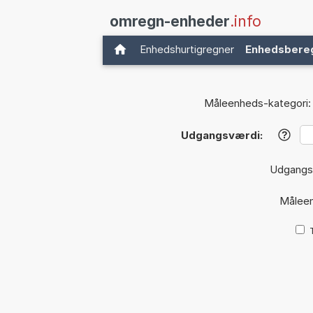
omregn-enheder
.info
Enhedshurtigregner
Enhedsbere
Måleenheds-kategori:
Udgangsværdi:
?
Udgangs
Målee