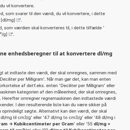
du vil konvertere.
, som svarer til den værdi, du vil konvertere, i dette
m [dl/mg]
'.
, som værdien skal konverteres til, i dette tilfælde '
³/g]
'.
nne enhedsberegner til at konvertere dl/mg
gt at indtaste den værdi, der skal omregnes, sammen med
Deciliter per Milligram'. Når man gør det, kan man enten
rkortelse af detf.eks. enten 'Deciliter per Milligram' eller
askinen kategorien af den måleenhed, der skal omregnes,
n'. Herefter omregner regnemaskinen den indtastede værdi
kender. I den resulterende liste kan du være sikker på
oprindeligt søgte. Alternativt kan den værdi, der skal
l/mg til cm3/g' eller '47 dl/mg to cm3/g' eller '48 dl/mg i
igram -> Kubikcentimeter per Gram
' eller '55
dl/mg =