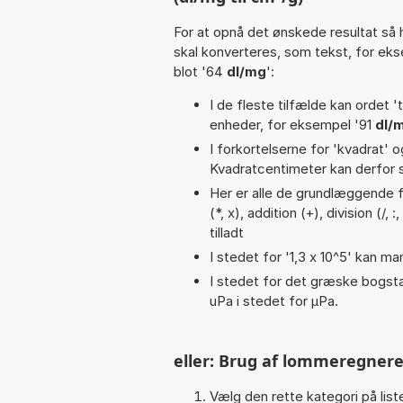
For at opnå det ønskede resultat så 
skal konverteres, som tekst, for ek
blot '64
dl/mg
':
I de fleste tilfælde kan ordet '
enheder, for eksempel '91
dl/
I forkortelserne for 'kvadrat' o
Kvadratcentimeter kan derfor s
Her er alle de grundlæggende fu
(*, x), addition (+), division (/,
tilladt
I stedet for '1,3 x 10^5' kan ma
I stedet for det græske bogsta
uPa i stedet for µPa.
eller: Brug af lommeregnere
Vælg den rette kategori på liste