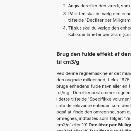
Angiv derefter den værdi, som 
På listen skal du vælg den enhed
tilfælde '
Deciliter per Milligra
Til slut skal du vælge den enhed
Kubikcentimeter per Gram [cm
Brug den fulde effekt af de
til cm3/g
Ved denne regnemaskine er det muli
den originale måleenhed, f.eks. '676 
bruge enhedens fulde navn eller en fo
'dl/mg'. Derefter bestemmer regnem
i dette tilfælde 'Specifikke volume
i alle de relevante enheder, som den 
også at finde den omregning, som du 
omregnes, indtastes som følger: '28 d
cm3/g' eller '91
Deciliter per Mill