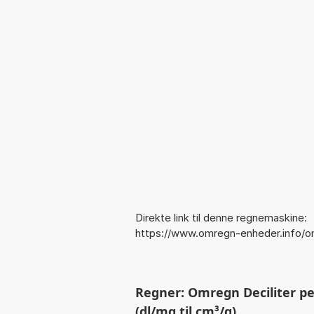
Direkte link til denne regnemaskine:
https://www.omregn-enheder.info/
Regner: Omregn Deciliter pe
(dl/mg til cm³/g)