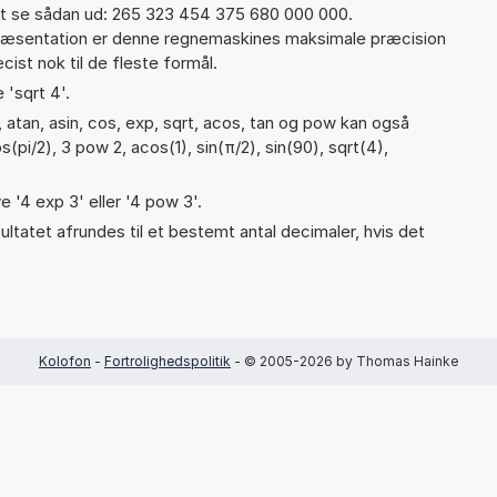
t se sådan ud: 265 323 454 375 680 000 000.
præsentation er denne regnemaskines maksimale præcision
ist nok til de fleste formål.
 'sqrt 4'.
 atan, asin, cos, exp, sqrt, acos, tan og pow kan også
(pi/2), 3 pow 2, acos(1), sin(π/2), sin(90), sqrt(4),
e '4 exp 3' eller '4 pow 3'.
ultatet afrundes til et bestemt antal decimaler, hvis det
Kolofon
-
Fortrolighedspolitik
- © 2005-2026 by Thomas Hainke