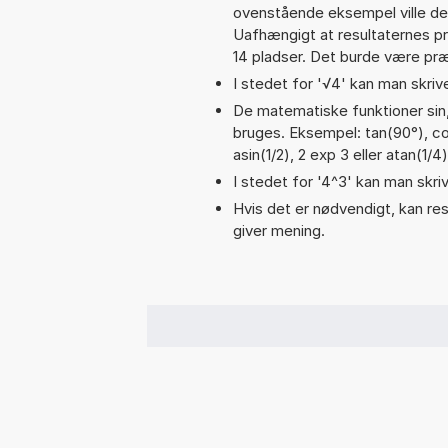
ovenstående eksempel ville de
Uafhængigt at resultaternes 
14 pladser. Det burde være præc
I stedet for '√4' kan man skrive
De matematiske funktioner sin,
bruges. Eksempel: tan(90°), cos
asin(1/2), 2 exp 3 eller atan(1/4)
I stedet for '4^3' kan man skriv
Hvis det er nødvendigt, kan res
giver mening.