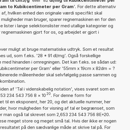
gram til cm3/g
' eller '82
dl/mg til Kubikcentimeter per
igram to Kubikcentimeter per Gram
'. For dette alternativ
af, hvilken enhed den originale værdi specifikt skal
se muligheder man bruger, sparer regnemaskinen en for den
 lister i lange selektionslister med utallige kategorier og
regnemaskinen gjort for os, og arbejdet er gjort i
er muligt at bruge matematiske udtryk. Som et resultat
nes ud, som f.eks. '28 * 91 dl/mg'. Også forskellige
 med hinanden i omregningen. Det kan f.eks. se sådan ud:
4 Kubikcentimeter per Gram' eller '55mm x 19cm x 82dm = ?
inerede måleenheder skal selvfølgelig passe sammen og
kombination.
iden af 'Tal i videnskabelig notation', vises svaret som en
20
653 234 543 756 8
×
10
. For denne form for
t til en eksponent, her 20, og det aktuelle nummer, her
er, hvor muligheden for visning af tal er begrænset, som
er man også tal skrevet som 2,653 234 543 756 8E+20.
læse meget store og meget små tal. Hvis der ikke er nogen
resultatet på den sædvanlige måde at skrive tal på. For