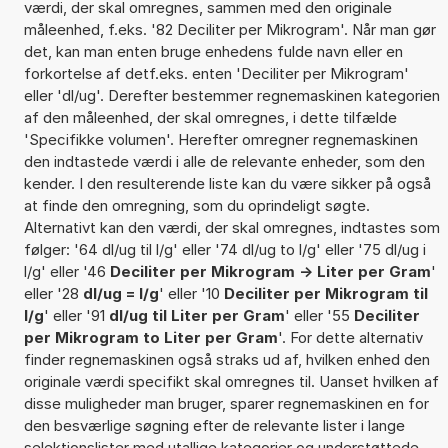
værdi, der skal omregnes, sammen med den originale
måleenhed, f.eks. '82 Deciliter per Mikrogram'. Når man gør
det, kan man enten bruge enhedens fulde navn eller en
forkortelse af detf.eks. enten 'Deciliter per Mikrogram'
eller 'dl/ug'. Derefter bestemmer regnemaskinen kategorien
af den måleenhed, der skal omregnes, i dette tilfælde
'Specifikke volumen'. Herefter omregner regnemaskinen
den indtastede værdi i alle de relevante enheder, som den
kender. I den resulterende liste kan du være sikker på også
at finde den omregning, som du oprindeligt søgte.
Alternativt kan den værdi, der skal omregnes, indtastes som
følger: '64 dl/ug til l/g' eller '74 dl/ug to l/g' eller '75 dl/ug i
l/g' eller '46
Deciliter per Mikrogram -> Liter per Gram
'
eller '28
dl/ug = l/g
' eller '10
Deciliter per Mikrogram til
l/g
' eller '91
dl/ug til Liter per Gram
' eller '55
Deciliter
per Mikrogram to Liter per Gram
'. For dette alternativ
finder regnemaskinen også straks ud af, hvilken enhed den
originale værdi specifikt skal omregnes til. Uanset hvilken af
disse muligheder man bruger, sparer regnemaskinen en for
den besværlige søgning efter de relevante lister i lange
selektionslister med utallige kategorier og understøttede