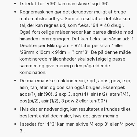
I stedet for '√36' kan man skrive 'sqrt 36'.
Regnemaskinen gør det derudover muligt at bruge
matematiske udtryk. Som et resultat er det ikke kun
tal, der kan regnes ud, som f.eks. '64 * 46 dl/ug'.
Også forskellige måleenheder kan parres direkte med
hinanden i omregningen. Det kan f.eks. se sådan ud: '1
Deciliter per Mikrogram + 82 Liter per Gram' eller
'28mm x 10cm x 91dm = ? cm^3'. De på denne måde
kombinerede måleenheder skal selvfølgelig passe
sammen og give mening i den pågældende
kombination.
De matematiske funktioner sin, sqrt, acos, pow, exp,
asin, tan, atan og cos kan også bruges. Eksempel:
acos(1), sin(90), 2 exp 3, sqrt(4), sin(π/2), atan(1/4),
cos(pi/2), asin(1/2), 3 pow 2 eller tan(90°)
Hvis det er nødvendigt, kan resultatet afrundes til et
bestemt antal decimaler, hvis det giver mening.
I stedet for '4^3' kan man skrive '4 exp 3' eller '4 pow
3'.