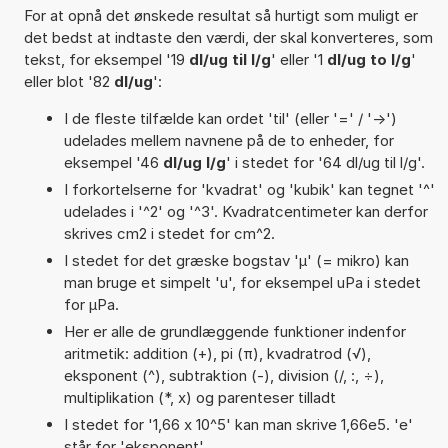
For at opnå det ønskede resultat så hurtigt som muligt er
det bedst at indtaste den værdi, der skal konverteres, som
tekst, for eksempel '19
dl/ug til l/g
' eller '1
dl/ug to l/g
'
eller blot '82
dl/ug
':
I de fleste tilfælde kan ordet 'til' (eller '=' / '->')
udelades mellem navnene på de to enheder, for
eksempel '46
dl/ug l/g
' i stedet for '64 dl/ug til l/g'.
I forkortelserne for 'kvadrat' og 'kubik' kan tegnet '^'
udelades i '^2' og '^3'. Kvadratcentimeter kan derfor
skrives cm2 i stedet for cm^2.
I stedet for det græske bogstav 'µ' (= mikro) kan
man bruge et simpelt 'u', for eksempel uPa i stedet
for µPa.
Her er alle de grundlæggende funktioner indenfor
aritmetik: addition (+), pi (π), kvadratrod (√),
eksponent (^), subtraktion (-), division (/, :, ÷),
multiplikation (*, x) og parenteser tilladt
I stedet for '1,66 x 10^5' kan man skrive 1,66e5. 'e'
står for 'eksponent'.