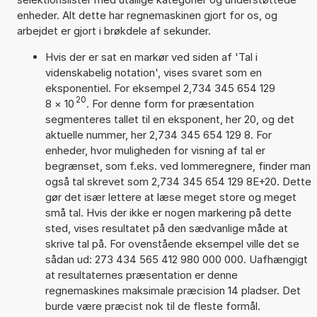
enheder. Alt dette har regnemaskinen gjort for os, og
arbejdet er gjort i brøkdele af sekunder.
Hvis der er sat en markør ved siden af 'Tal i
videnskabelig notation', vises svaret som en
eksponentiel. For eksempel 2,734 345 654 129
20
8
×
10
. For denne form for præsentation
segmenteres tallet til en eksponent, her 20, og det
aktuelle nummer, her 2,734 345 654 129 8. For
enheder, hvor muligheden for visning af tal er
begrænset, som f.eks. ved lommeregnere, finder man
også tal skrevet som 2,734 345 654 129 8E+20. Dette
gør det især lettere at læse meget store og meget
små tal. Hvis der ikke er nogen markering på dette
sted, vises resultatet på den sædvanlige måde at
skrive tal på. For ovenstående eksempel ville det se
sådan ud: 273 434 565 412 980 000 000. Uafhængigt
at resultaternes præsentation er denne
regnemaskines maksimale præcision 14 pladser. Det
burde være præcist nok til de fleste formål.