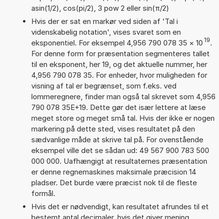
asin(1/2), cos(pi/2), 3 pow 2 eller sin(π/2)
Hvis der er sat en markør ved siden af 'Tal i
videnskabelig notation', vises svaret som en
19
eksponentiel. For eksempel 4,956 790 078 35
×
10
.
For denne form for præsentation segmenteres tallet
til en eksponent, her 19, og det aktuelle nummer, her
4,956 790 078 35. For enheder, hvor muligheden for
visning af tal er begrænset, som f.eks. ved
lommeregnere, finder man også tal skrevet som 4,956
790 078 35E+19. Dette gør det især lettere at læse
meget store og meget små tal. Hvis der ikke er nogen
markering på dette sted, vises resultatet på den
sædvanlige måde at skrive tal på. For ovenstående
eksempel ville det se sådan ud: 49 567 900 783 500
000 000. Uafhængigt at resultaternes præsentation
er denne regnemaskines maksimale præcision 14
pladser. Det burde være præcist nok til de fleste
formål.
Hvis det er nødvendigt, kan resultatet afrundes til et
bestemt antal decimaler, hvis det giver mening.