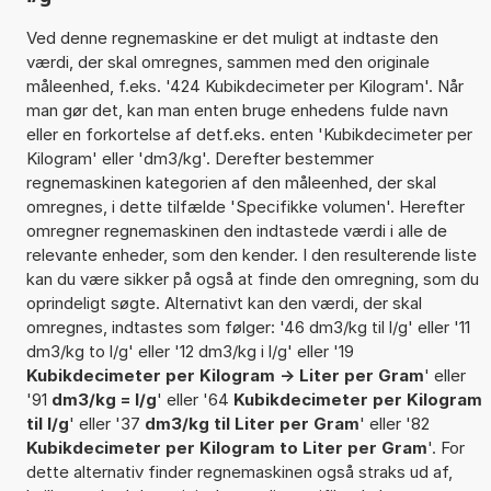
Ved denne regnemaskine er det muligt at indtaste den
værdi, der skal omregnes, sammen med den originale
måleenhed, f.eks. '424 Kubikdecimeter per Kilogram'. Når
man gør det, kan man enten bruge enhedens fulde navn
eller en forkortelse af detf.eks. enten 'Kubikdecimeter per
Kilogram' eller 'dm3/kg'. Derefter bestemmer
regnemaskinen kategorien af den måleenhed, der skal
omregnes, i dette tilfælde 'Specifikke volumen'. Herefter
omregner regnemaskinen den indtastede værdi i alle de
relevante enheder, som den kender. I den resulterende liste
kan du være sikker på også at finde den omregning, som du
oprindeligt søgte. Alternativt kan den værdi, der skal
omregnes, indtastes som følger: '46 dm3/kg til l/g' eller '11
dm3/kg to l/g' eller '12 dm3/kg i l/g' eller '19
Kubikdecimeter per Kilogram -> Liter per Gram
' eller
'91
dm3/kg = l/g
' eller '64
Kubikdecimeter per Kilogram
til l/g
' eller '37
dm3/kg til Liter per Gram
' eller '82
Kubikdecimeter per Kilogram to Liter per Gram
'. For
dette alternativ finder regnemaskinen også straks ud af,