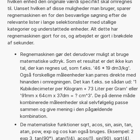
hvilken enhed den originale værdi specifikt skal omregnes
til. Uanset hvilken af disse muligheder man bruger, sparer
regnemaskinen en for den besværlige søgning efter de
relevante lister i lange selektionslister med utallige
kategorier og understøttede enheder. Alt dette har
regnemaskinen gjort for os, og arbejdet er gjort i brøkdele
af sekunder.
Regnemaskinen gør det derudover muligt at bruge
matematiske udtryk. Som et resultat er det ikke kun
tal, der kan regnes ud, som f.eks. '46 * 19 dm3/kg'.
Også forskellige måleenheder kan parres direkte med
hinanden i omregningen. Det kan f.eks. se sådan ud: '1
Kubikdecimeter per Kilogram + 73 Liter per Gram' eller
'91mm x 64cm x 37dm = ? cm^3'. De på denne måde
kombinerede måleenheder skal selvfølgelig passe
sammen og give mening i den pågældende
kombination.
De matematiske funktioner sqrt, acos, sin, asin, tan,
atan, pow, exp og cos kan også bruges. Eksempel: 2
exp 3, tan(90°), atan(1/4), acos(1), sin(90), sqrt(4),