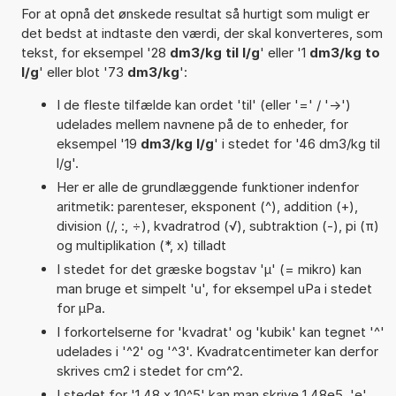
For at opnå det ønskede resultat så hurtigt som muligt er
det bedst at indtaste den værdi, der skal konverteres, som
tekst, for eksempel '28
dm3/kg til l/g
' eller '1
dm3/kg to
l/g
' eller blot '73
dm3/kg
':
I de fleste tilfælde kan ordet 'til' (eller '=' / '->')
udelades mellem navnene på de to enheder, for
eksempel '19
dm3/kg l/g
' i stedet for '46 dm3/kg til
l/g'.
Her er alle de grundlæggende funktioner indenfor
aritmetik: parenteser, eksponent (^), addition (+),
division (/, :, ÷), kvadratrod (√), subtraktion (-), pi (π)
og multiplikation (*, x) tilladt
I stedet for det græske bogstav 'µ' (= mikro) kan
man bruge et simpelt 'u', for eksempel uPa i stedet
for µPa.
I forkortelserne for 'kvadrat' og 'kubik' kan tegnet '^'
udelades i '^2' og '^3'. Kvadratcentimeter kan derfor
skrives cm2 i stedet for cm^2.
I stedet for '1,48 x 10^5' kan man skrive 1,48e5. 'e'