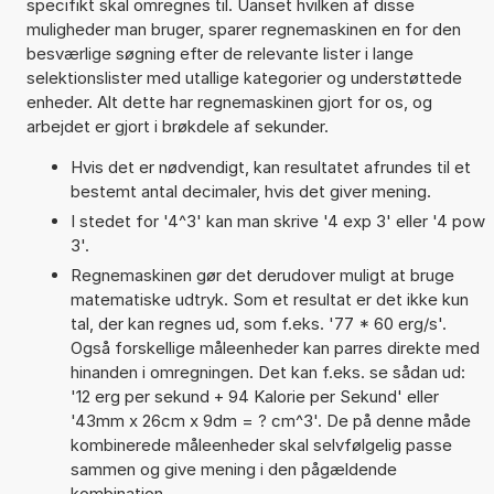
specifikt skal omregnes til. Uanset hvilken af disse
muligheder man bruger, sparer regnemaskinen en for den
besværlige søgning efter de relevante lister i lange
selektionslister med utallige kategorier og understøttede
enheder. Alt dette har regnemaskinen gjort for os, og
arbejdet er gjort i brøkdele af sekunder.
Hvis det er nødvendigt, kan resultatet afrundes til et
bestemt antal decimaler, hvis det giver mening.
I stedet for '4^3' kan man skrive '4 exp 3' eller '4 pow
3'.
Regnemaskinen gør det derudover muligt at bruge
matematiske udtryk. Som et resultat er det ikke kun
tal, der kan regnes ud, som f.eks. '77 * 60 erg/s'.
Også forskellige måleenheder kan parres direkte med
hinanden i omregningen. Det kan f.eks. se sådan ud:
'12 erg per sekund + 94 Kalorie per Sekund' eller
'43mm x 26cm x 9dm = ? cm^3'. De på denne måde
kombinerede måleenheder skal selvfølgelig passe
sammen og give mening i den pågældende
kombination.