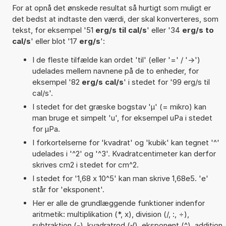
For at opnå det ønskede resultat så hurtigt som muligt er
det bedst at indtaste den værdi, der skal konverteres, som
tekst, for eksempel '51
erg/s til cal/s
' eller '34
erg/s to
cal/s
' eller blot '17
erg/s
':
I de fleste tilfælde kan ordet 'til' (eller '=' / '->')
udelades mellem navnene på de to enheder, for
eksempel '82
erg/s cal/s
' i stedet for '99 erg/s til
cal/s'.
I stedet for det græske bogstav 'µ' (= mikro) kan
man bruge et simpelt 'u', for eksempel uPa i stedet
for µPa.
I forkortelserne for 'kvadrat' og 'kubik' kan tegnet '^'
udelades i '^2' og '^3'. Kvadratcentimeter kan derfor
skrives cm2 i stedet for cm^2.
I stedet for '1,68 x 10^5' kan man skrive 1,68e5. 'e'
står for 'eksponent'.
Her er alle de grundlæggende funktioner indenfor
aritmetik: multiplikation (*, x), division (/, :, ÷),
subtraktion (-), kvadratrod (√), eksponent (^), addition