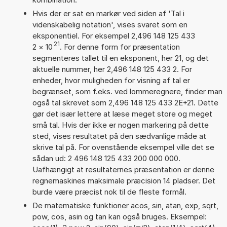
Hvis der er sat en markør ved siden af 'Tal i
videnskabelig notation', vises svaret som en
eksponentiel. For eksempel 2,496 148 125 433
21
2
×
10
. For denne form for præsentation
segmenteres tallet til en eksponent, her 21, og det
aktuelle nummer, her 2,496 148 125 433 2. For
enheder, hvor muligheden for visning af tal er
begrænset, som f.eks. ved lommeregnere, finder man
også tal skrevet som 2,496 148 125 433 2E+21. Dette
gør det især lettere at læse meget store og meget
små tal. Hvis der ikke er nogen markering på dette
sted, vises resultatet på den sædvanlige måde at
skrive tal på. For ovenstående eksempel ville det se
sådan ud: 2 496 148 125 433 200 000 000.
Uafhængigt at resultaternes præsentation er denne
regnemaskines maksimale præcision 14 pladser. Det
burde være præcist nok til de fleste formål.
De matematiske funktioner acos, sin, atan, exp, sqrt,
pow, cos, asin og tan kan også bruges. Eksempel: