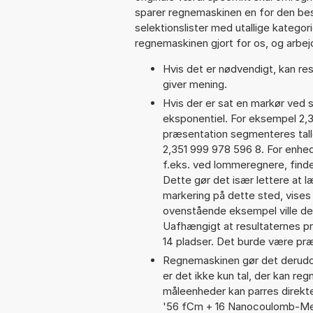
sparer regnemaskinen en for den besv
selektionslister med utallige kategor
regnemaskinen gjort for os, og arbejd
Hvis det er nødvendigt, kan res
giver mening.
Hvis der er sat en markør ved s
eksponentiel. For eksempel 2,
præsentation segmenteres talle
2,351 999 978 596 8. For enhed
f.eks. ved lommeregnere, find
Dette gør det især lettere at 
markering på dette sted, vises 
ovenstående eksempel ville de
Uafhængigt at resultaternes 
14 pladser. Det burde være præc
Regnemaskinen gør det derudov
er det ikke kun tal, der kan re
måleenheder kan parres direkte
'56 fCm + 16 Nanocoulomb-Met