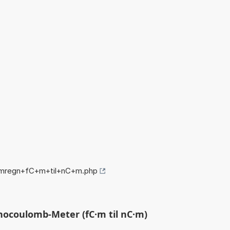
omregn+fC+m+til+nC+m.php
nocoulomb-Meter (fC·m til nC·m)