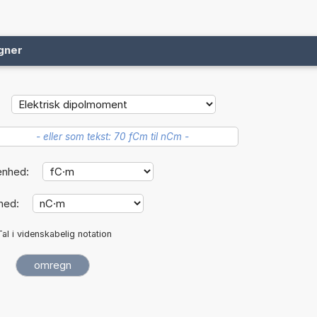
gner
enhed:
hed:
Tal i videnskabelig notation