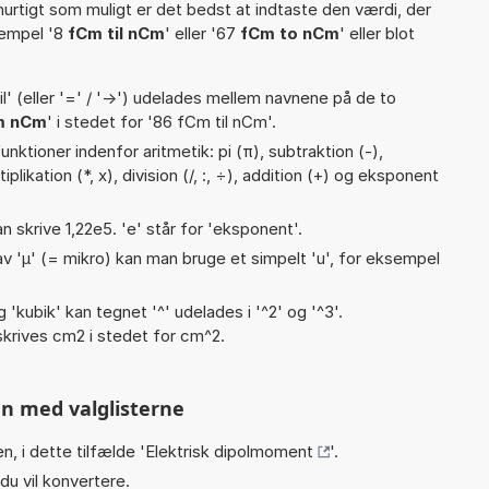
hurtigt som muligt er det bedst at indtaste den værdi, der
sempel '8
fCm til nCm
' eller '67
fCm to nCm
' eller blot
til' (eller '=' / '->') udelades mellem navnene på de to
m nCm
' i stedet for '86 fCm til nCm'.
nktioner indenfor aritmetik: pi (π), subtraktion (-),
plikation (*, x), division (/, :, ÷), addition (+) og eksponent
an skrive 1,22e5. 'e' står for 'eksponent'.
v 'µ' (= mikro) kan man bruge et simpelt 'u', for eksempel
g 'kubik' kan tegnet '^' udelades i '^2' og '^3'.
krives cm2 i stedet for cm^2.
n med valglisterne
n, i dette tilfælde '
Elektrisk dipolmoment
'.
du vil konvertere.