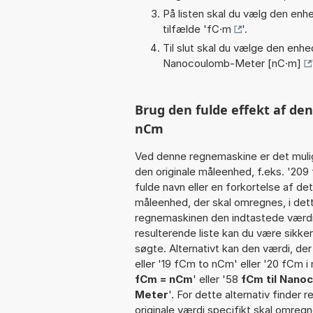
På listen skal du vælg den enhed
tilfælde '
fC·m
'.
Til slut skal du vælge den enhed
Nanocoulomb-Meter [nC·m]
Brug den fulde effekt af de
nCm
Ved denne regnemaskine er det muli
den originale måleenhed, f.eks. '20
fulde navn eller en forkortelse af 
måleenhed, der skal omregnes, i dett
regnemaskinen den indtastede værdi 
resulterende liste kan du være sikke
søgte. Alternativt kan den værdi, de
eller '19 fCm to nCm' eller '20 fCm i
fCm = nCm
' eller '58
fCm til Nan
Meter
'. For dette alternativ finder
originale værdi specifikt skal omregn