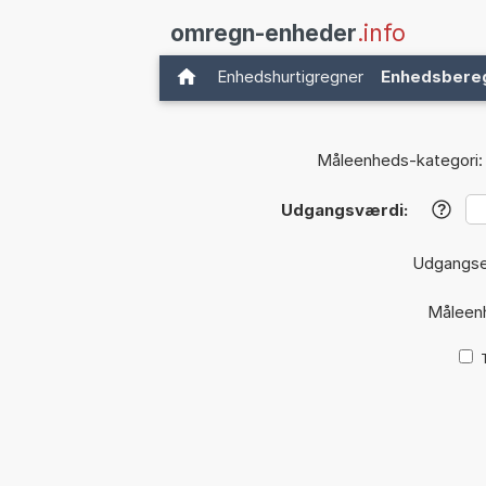
omregn-enheder
.info
Enhedshurtigregner
Enhedsbere
Måleenheds-kategori:
Udgangsværdi:
?
Udgangs
Måleen