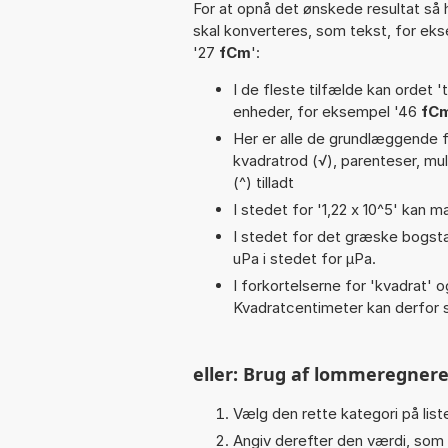
For at opnå det ønskede resultat så 
skal konverteres, som tekst, for ek
'27
fCm
':
I de fleste tilfælde kan ordet '
enheder, for eksempel '46
fC
Her er alle de grundlæggende fu
kvadratrod (√), parenteser, multi
(^) tilladt
I stedet for '1,22 x 10^5' kan m
I stedet for det græske bogsta
uPa i stedet for µPa.
I forkortelserne for 'kvadrat' o
Kvadratcentimeter kan derfor s
eller: Brug af lommeregnere
Vælg den rette kategori på liste
Angiv derefter den værdi, som 