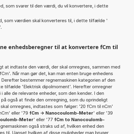
, som svarer til den værdi, du vil konvertere, i dette
, som værdien skal konverteres til, i dette tilfælde '
'.
nne enhedsberegner til at konvertere fCm til
gt at indtaste den værdi, der skal omregnes, sammen med
9 fCm'. Når man gør det, kan man enten bruge enhedens
det Derefter bestemmer regnemaskinen kategorien af den
e tilfælde 'Elektrisk dipolmoment'. Herefter omregner
i alle de relevante enheder, som den kender. I den
r på også at finde den omregning, som du oprindeligt
r skal omregnes, indtastes som følger: '20 fCm til nCm'
 nCm' eller '79
fCm -> Nanocoulomb-Meter
' eller '39
ocoulomb-Meter
' eller '77
fCm to Nanocoulomb-
 regnemaskinen også straks ud af, hvilken enhed den
es til. Uanset hvilken af disse muligheder man bruger,