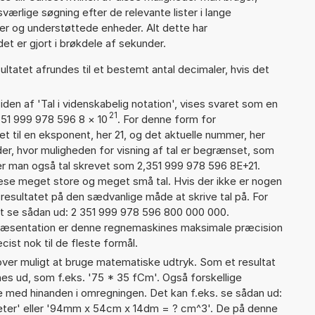
ærlige søgning efter de relevante lister i lange
ier og understøttede enheder. Alt dette har
et er gjort i brøkdele af sekunder.
ultatet afrundes til et bestemt antal decimaler, hvis det
iden af 'Tal i videnskabelig notation', vises svaret som en
21
351 999 978 596 8
×
10
. For denne form for
t til en eksponent, her 21, og det aktuelle nummer, her
er, hvor muligheden for visning af tal er begrænset, som
er man også tal skrevet som 2,351 999 978 596 8E+21.
læse meget store og meget små tal. Hvis der ikke er nogen
resultatet på den sædvanlige måde at skrive tal på. For
t se sådan ud: 2 351 999 978 596 800 000 000.
præsentation er denne regnemaskines maksimale præcision
ist nok til de fleste formål.
er muligt at bruge matematiske udtryk. Som et resultat
gnes ud, som f.eks. '75 * 35 fCm'. Også forskellige
 med hinanden i omregningen. Det kan f.eks. se sådan ud:
er' eller '94mm x 54cm x 14dm = ? cm^3'. De på denne