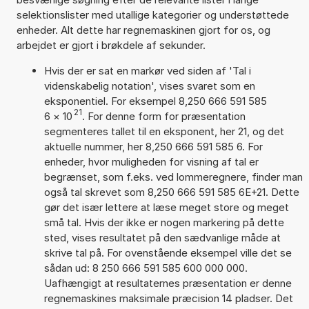
selektionslister med utallige kategorier og understøttede
enheder. Alt dette har regnemaskinen gjort for os, og
arbejdet er gjort i brøkdele af sekunder.
Hvis der er sat en markør ved siden af 'Tal i
videnskabelig notation', vises svaret som en
eksponentiel. For eksempel 8,250 666 591 585
21
6
×
10
. For denne form for præsentation
segmenteres tallet til en eksponent, her 21, og det
aktuelle nummer, her 8,250 666 591 585 6. For
enheder, hvor muligheden for visning af tal er
begrænset, som f.eks. ved lommeregnere, finder man
også tal skrevet som 8,250 666 591 585 6E+21. Dette
gør det især lettere at læse meget store og meget
små tal. Hvis der ikke er nogen markering på dette
sted, vises resultatet på den sædvanlige måde at
skrive tal på. For ovenstående eksempel ville det se
sådan ud: 8 250 666 591 585 600 000 000.
Uafhængigt at resultaternes præsentation er denne
regnemaskines maksimale præcision 14 pladser. Det