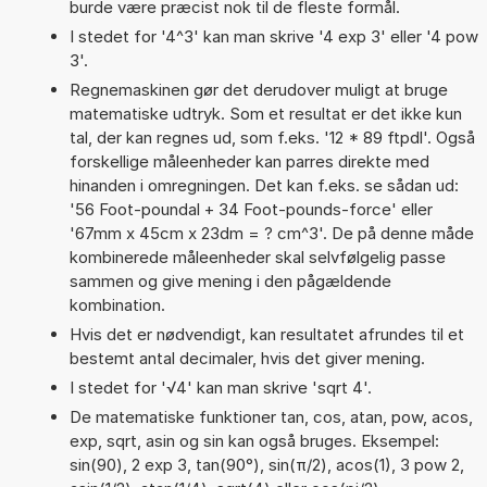
burde være præcist nok til de fleste formål.
I stedet for '4^3' kan man skrive '4 exp 3' eller '4 pow
3'.
Regnemaskinen gør det derudover muligt at bruge
matematiske udtryk. Som et resultat er det ikke kun
tal, der kan regnes ud, som f.eks. '12 * 89 ftpdl'. Også
forskellige måleenheder kan parres direkte med
hinanden i omregningen. Det kan f.eks. se sådan ud:
'56 Foot-poundal + 34 Foot-pounds-force' eller
'67mm x 45cm x 23dm = ? cm^3'. De på denne måde
kombinerede måleenheder skal selvfølgelig passe
sammen og give mening i den pågældende
kombination.
Hvis det er nødvendigt, kan resultatet afrundes til et
bestemt antal decimaler, hvis det giver mening.
I stedet for '√4' kan man skrive 'sqrt 4'.
De matematiske funktioner tan, cos, atan, pow, acos,
exp, sqrt, asin og sin kan også bruges. Eksempel:
sin(90), 2 exp 3, tan(90°), sin(π/2), acos(1), 3 pow 2,