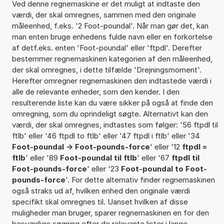
Ved denne regnemaskine er det muligt at indtaste den
værdi, der skal omregnes, sammen med den originale
måleenhed, f.eks. '2 Foot-poundal'. Når man gør det, kan
man enten bruge enhedens fulde navn eller en forkortelse
af detf.eks. enten 'Foot-poundal' eller 'ftpdl'. Derefter
bestemmer regnemaskinen kategorien af den måleenhed,
der skal omregnes, i dette tilfælde 'Drejningsmoment'.
Herefter omregner regnemaskinen den indtastede værdi i
alle de relevante enheder, som den kender. I den
resulterende liste kan du være sikker på også at finde den
omregning, som du oprindeligt søgte. Alternativt kan den
værdi, der skal omregnes, indtastes som følger: '56 ftpdl til
ftlb' eller '46 ftpdl to ftlb' eller '47 ftpdl i ftlb' eller '34
Foot-poundal -> Foot-pounds-force
' eller '12
ftpdl =
ftlb
' eller '89
Foot-poundal til ftlb
' eller '67
ftpdl til
Foot-pounds-force
' eller '23
Foot-poundal to Foot-
pounds-force
'. For dette alternativ finder regnemaskinen
også straks ud af, hvilken enhed den originale værdi
specifikt skal omregnes til. Uanset hvilken af disse
muligheder man bruger, sparer regnemaskinen en for den
besværlige søgning efter de relevante lister i lange