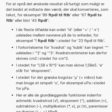
For at opnå det ønskede resultat så hurtigt som muligt er
det bedst at indtaste den værdi, der skal konverteres, som
tekst, for eksempel '89
ftpdl til ftlb
' eller '67
ftpdl to
ftlb
' eller blot '45
ftpdl
':
I de fleste tilfælde kan ordet 'til' (eller '=' / '->')
udelades mellem navnene på de to enheder, for
eksempel '1
ftpdl ftlb
' i stedet for '23 ftpdl til ftlb'.
I forkortelserne for 'kvadrat' og 'kubik' kan tegnet '^'
udelades i '^2' og '^3'. Kvadratcentimeter kan derfor
skrives cm2 i stedet for cm^2.
I stedet for '1,58 x 10^5' kan man skrive 1,58e5. 'e'
står for 'eksponent'.
I stedet for det græske bogstav 'µ' (= mikro) kan
man bruge et simpelt 'u', for eksempel uPa i stedet
for µPa.
Her er alle de grundlæggende funktioner indenfor
aritmetik: kvadratrod (√), eksponent (^), addition (+),
subtraktion (-), multiplikation (*, x), pi (π), parenteser
og division (/, :, ÷) tilladt