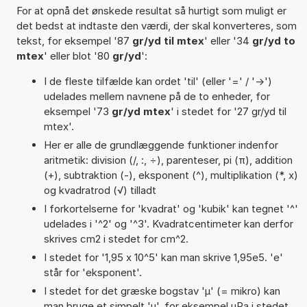
For at opnå det ønskede resultat så hurtigt som muligt er
det bedst at indtaste den værdi, der skal konverteres, som
tekst, for eksempel '87
gr/yd til mtex
' eller '34
gr/yd to
mtex
' eller blot '80
gr/yd
':
I de fleste tilfælde kan ordet 'til' (eller '=' / '->')
udelades mellem navnene på de to enheder, for
eksempel '73
gr/yd mtex
' i stedet for '27 gr/yd til
mtex'.
Her er alle de grundlæggende funktioner indenfor
aritmetik: division (/, :, ÷), parenteser, pi (π), addition
(+), subtraktion (-), eksponent (^), multiplikation (*, x)
og kvadratrod (√) tilladt
I forkortelserne for 'kvadrat' og 'kubik' kan tegnet '^'
udelades i '^2' og '^3'. Kvadratcentimeter kan derfor
skrives cm2 i stedet for cm^2.
I stedet for '1,95 x 10^5' kan man skrive 1,95e5. 'e'
står for 'eksponent'.
I stedet for det græske bogstav 'µ' (= mikro) kan
man bruge et simpelt 'u', for eksempel uPa i stedet