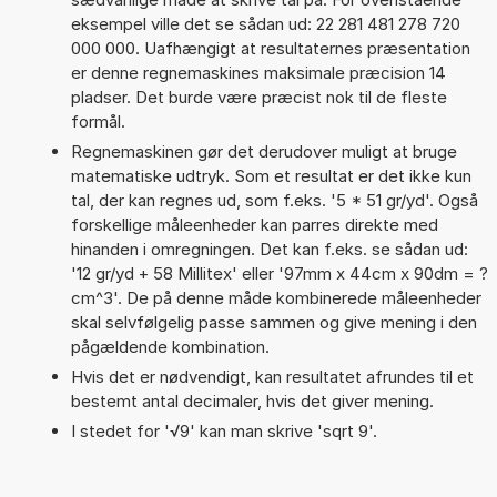
eksempel ville det se sådan ud: 22 281 481 278 720
000 000. Uafhængigt at resultaternes præsentation
er denne regnemaskines maksimale præcision 14
pladser. Det burde være præcist nok til de fleste
formål.
Regnemaskinen gør det derudover muligt at bruge
matematiske udtryk. Som et resultat er det ikke kun
tal, der kan regnes ud, som f.eks. '5 * 51 gr/yd'. Også
forskellige måleenheder kan parres direkte med
hinanden i omregningen. Det kan f.eks. se sådan ud:
'12 gr/yd + 58 Millitex' eller '97mm x 44cm x 90dm = ?
cm^3'. De på denne måde kombinerede måleenheder
skal selvfølgelig passe sammen og give mening i den
pågældende kombination.
Hvis det er nødvendigt, kan resultatet afrundes til et
bestemt antal decimaler, hvis det giver mening.
I stedet for '√9' kan man skrive 'sqrt 9'.