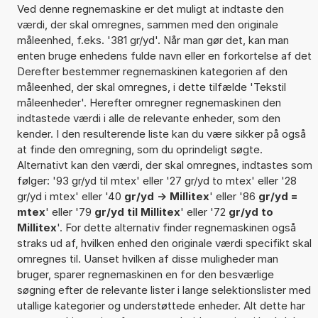
Ved denne regnemaskine er det muligt at indtaste den
værdi, der skal omregnes, sammen med den originale
måleenhed, f.eks. '381 gr/yd'. Når man gør det, kan man
enten bruge enhedens fulde navn eller en forkortelse af det
Derefter bestemmer regnemaskinen kategorien af den
måleenhed, der skal omregnes, i dette tilfælde 'Tekstil
måleenheder'. Herefter omregner regnemaskinen den
indtastede værdi i alle de relevante enheder, som den
kender. I den resulterende liste kan du være sikker på også
at finde den omregning, som du oprindeligt søgte.
Alternativt kan den værdi, der skal omregnes, indtastes som
følger: '93 gr/yd til mtex' eller '27 gr/yd to mtex' eller '28
gr/yd i mtex' eller '40
gr/yd -> Millitex
' eller '86
gr/yd =
mtex
' eller '79
gr/yd til Millitex
' eller '72
gr/yd to
Millitex
'. For dette alternativ finder regnemaskinen også
straks ud af, hvilken enhed den originale værdi specifikt skal
omregnes til. Uanset hvilken af disse muligheder man
bruger, sparer regnemaskinen en for den besværlige
søgning efter de relevante lister i lange selektionslister med
utallige kategorier og understøttede enheder. Alt dette har