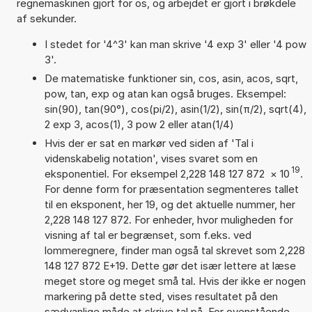
regnemaskinen gjort for os, og arbejdet er gjort i brøkdele
af sekunder.
I stedet for '4^3' kan man skrive '4 exp 3' eller '4 pow
3'.
De matematiske funktioner sin, cos, asin, acos, sqrt,
pow, tan, exp og atan kan også bruges. Eksempel:
sin(90), tan(90°), cos(pi/2), asin(1/2), sin(π/2), sqrt(4),
2 exp 3, acos(1), 3 pow 2 eller atan(1/4)
Hvis der er sat en markør ved siden af 'Tal i
videnskabelig notation', vises svaret som en
19
eksponentiel. For eksempel 2,228 148 127 872
×
10
.
For denne form for præsentation segmenteres tallet
til en eksponent, her 19, og det aktuelle nummer, her
2,228 148 127 872. For enheder, hvor muligheden for
visning af tal er begrænset, som f.eks. ved
lommeregnere, finder man også tal skrevet som 2,228
148 127 872 E+19. Dette gør det især lettere at læse
meget store og meget små tal. Hvis der ikke er nogen
markering på dette sted, vises resultatet på den
sædvanlige måde at skrive tal på. For ovenstående