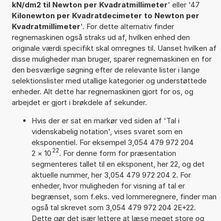
kN/dm2 til Newton per Kvadratmillimeter
' eller '47
Kilonewton per Kvadratdecimeter to Newton per
Kvadratmillimeter
'. For dette alternativ finder
regnemaskinen også straks ud af, hvilken enhed den
originale værdi specifikt skal omregnes til. Uanset hvilken af
disse muligheder man bruger, sparer regnemaskinen en for
den besværlige søgning efter de relevante lister i lange
selektionslister med utallige kategorier og understøttede
enheder. Alt dette har regnemaskinen gjort for os, og
arbejdet er gjort i brøkdele af sekunder.
Hvis der er sat en markør ved siden af 'Tal i
videnskabelig notation', vises svaret som en
eksponentiel. For eksempel 3,054 479 972 204
22
2
×
10
. For denne form for præsentation
segmenteres tallet til en eksponent, her 22, og det
aktuelle nummer, her 3,054 479 972 204 2. For
enheder, hvor muligheden for visning af tal er
begrænset, som f.eks. ved lommeregnere, finder man
også tal skrevet som 3,054 479 972 204 2E+22.
Dette gør det især lettere at læse meget store og