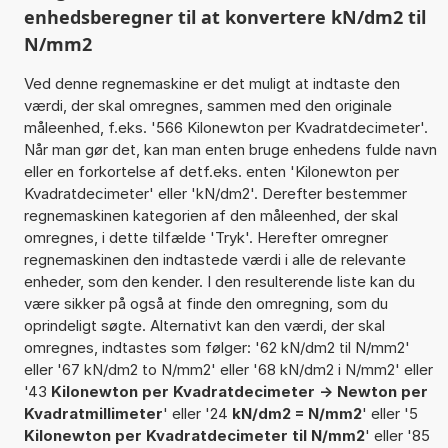
enhedsberegner til at konvertere kN/dm2 til
N/mm2
Ved denne regnemaskine er det muligt at indtaste den
værdi, der skal omregnes, sammen med den originale
måleenhed, f.eks. '566 Kilonewton per Kvadratdecimeter'.
Når man gør det, kan man enten bruge enhedens fulde navn
eller en forkortelse af detf.eks. enten 'Kilonewton per
Kvadratdecimeter' eller 'kN/dm2'. Derefter bestemmer
regnemaskinen kategorien af den måleenhed, der skal
omregnes, i dette tilfælde 'Tryk'. Herefter omregner
regnemaskinen den indtastede værdi i alle de relevante
enheder, som den kender. I den resulterende liste kan du
være sikker på også at finde den omregning, som du
oprindeligt søgte. Alternativt kan den værdi, der skal
omregnes, indtastes som følger: '62 kN/dm2 til N/mm2'
eller '67 kN/dm2 to N/mm2' eller '68 kN/dm2 i N/mm2' eller
'43
Kilonewton per Kvadratdecimeter -> Newton per
Kvadratmillimeter
' eller '24
kN/dm2 = N/mm2
' eller '5
Kilonewton per Kvadratdecimeter til N/mm2
' eller '85