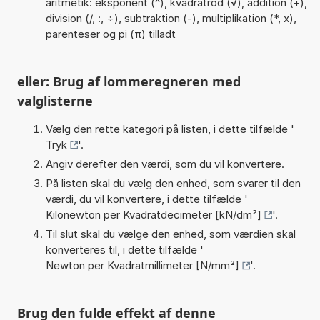
aritmetik: eksponent (^), kvadratrod (√), addition (+),
division (/, :, ÷), subtraktion (-), multiplikation (*, x),
parenteser og pi (π) tilladt
eller: Brug af lommeregneren med
valglisterne
Vælg den rette kategori på listen, i dette tilfælde '
Tryk
'.
Angiv derefter den værdi, som du vil konvertere.
På listen skal du vælg den enhed, som svarer til den
værdi, du vil konvertere, i dette tilfælde '
Kilonewton per Kvadratdecimeter [kN/dm²]
'.
Til slut skal du vælge den enhed, som værdien skal
konverteres til, i dette tilfælde '
Newton per Kvadratmillimeter [N/mm²]
'.
Brug den fulde effekt af denne