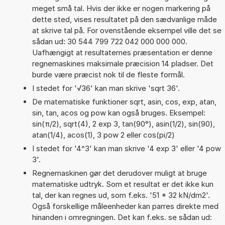
meget små tal. Hvis der ikke er nogen markering på
dette sted, vises resultatet på den sædvanlige måde
at skrive tal på. For ovenstående eksempel ville det se
sådan ud: 30 544 799 722 042 000 000 000.
Uafhængigt at resultaternes præsentation er denne
regnemaskines maksimale præcision 14 pladser. Det
burde være præcist nok til de fleste formål.
I stedet for '√36' kan man skrive 'sqrt 36'.
De matematiske funktioner sqrt, asin, cos, exp, atan,
sin, tan, acos og pow kan også bruges. Eksempel:
sin(π/2), sqrt(4), 2 exp 3, tan(90°), asin(1/2), sin(90),
atan(1/4), acos(1), 3 pow 2 eller cos(pi/2)
I stedet for '4^3' kan man skrive '4 exp 3' eller '4 pow
3'.
Regnemaskinen gør det derudover muligt at bruge
matematiske udtryk. Som et resultat er det ikke kun
tal, der kan regnes ud, som f.eks. '51 * 32 kN/dm2'.
Også forskellige måleenheder kan parres direkte med
hinanden i omregningen. Det kan f.eks. se sådan ud: