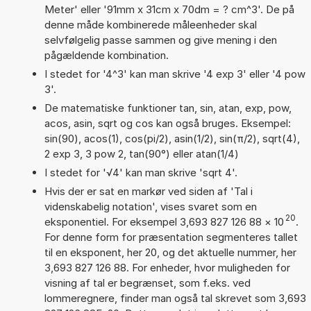
Meter' eller '91mm x 31cm x 70dm = ? cm^3'. De på
denne måde kombinerede måleenheder skal
selvfølgelig passe sammen og give mening i den
pågældende kombination.
I stedet for '4^3' kan man skrive '4 exp 3' eller '4 pow
3'.
De matematiske funktioner tan, sin, atan, exp, pow,
acos, asin, sqrt og cos kan også bruges. Eksempel:
sin(90), acos(1), cos(pi/2), asin(1/2), sin(π/2), sqrt(4),
2 exp 3, 3 pow 2, tan(90°) eller atan(1/4)
I stedet for '√4' kan man skrive 'sqrt 4'.
Hvis der er sat en markør ved siden af 'Tal i
videnskabelig notation', vises svaret som en
20
eksponentiel. For eksempel 3,693 827 126 88
×
10
.
For denne form for præsentation segmenteres tallet
til en eksponent, her 20, og det aktuelle nummer, her
3,693 827 126 88. For enheder, hvor muligheden for
visning af tal er begrænset, som f.eks. ved
lommeregnere, finder man også tal skrevet som 3,693