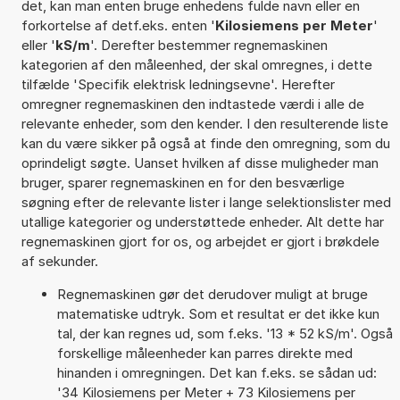
det, kan man enten bruge enhedens fulde navn eller en
forkortelse af detf.eks. enten '
Kilosiemens per Meter
'
eller '
kS/m
'. Derefter bestemmer regnemaskinen
kategorien af den måleenhed, der skal omregnes, i dette
tilfælde 'Specifik elektrisk ledningsevne'. Herefter
omregner regnemaskinen den indtastede værdi i alle de
relevante enheder, som den kender. I den resulterende liste
kan du være sikker på også at finde den omregning, som du
oprindeligt søgte. Uanset hvilken af disse muligheder man
bruger, sparer regnemaskinen en for den besværlige
søgning efter de relevante lister i lange selektionslister med
utallige kategorier og understøttede enheder. Alt dette har
regnemaskinen gjort for os, og arbejdet er gjort i brøkdele
af sekunder.
Regnemaskinen gør det derudover muligt at bruge
matematiske udtryk. Som et resultat er det ikke kun
tal, der kan regnes ud, som f.eks. '13 * 52 kS/m'. Også
forskellige måleenheder kan parres direkte med
hinanden i omregningen. Det kan f.eks. se sådan ud:
'34 Kilosiemens per Meter + 73 Kilosiemens per