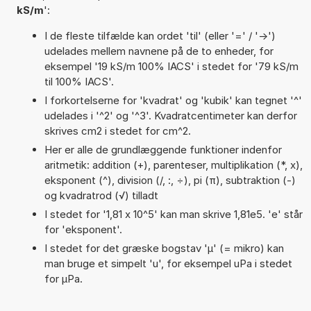
kS/m
':
I de fleste tilfælde kan ordet 'til' (eller '=' / '->')
udelades mellem navnene på de to enheder, for
eksempel '19 kS/m 100% IACS' i stedet for '79 kS/m
til 100% IACS'.
I forkortelserne for 'kvadrat' og 'kubik' kan tegnet '^'
udelades i '^2' og '^3'. Kvadratcentimeter kan derfor
skrives cm2 i stedet for cm^2.
Her er alle de grundlæggende funktioner indenfor
aritmetik: addition (+), parenteser, multiplikation (*, x),
eksponent (^), division (/, :, ÷), pi (π), subtraktion (-)
og kvadratrod (√) tilladt
I stedet for '1,81 x 10^5' kan man skrive 1,81e5. 'e' står
for 'eksponent'.
I stedet for det græske bogstav 'µ' (= mikro) kan
man bruge et simpelt 'u', for eksempel uPa i stedet
for µPa.