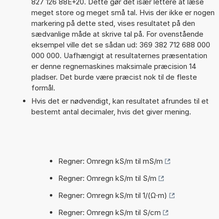
827 126 88E+20. Dette gør det især lettere at læse
meget store og meget små tal. Hvis der ikke er nogen
markering på dette sted, vises resultatet på den
sædvanlige måde at skrive tal på. For ovenstående
eksempel ville det se sådan ud: 369 382 712 688 000
000 000. Uafhængigt at resultaternes præsentation
er denne regnemaskines maksimale præcision 14
pladser. Det burde være præcist nok til de fleste
formål.
Hvis det er nødvendigt, kan resultatet afrundes til et
bestemt antal decimaler, hvis det giver mening.
Regner: Omregn kS/m til mS/m
Regner: Omregn kS/m til S/m
Regner: Omregn kS/m til 1/(Ω·m)
Regner: Omregn kS/m til S/cm