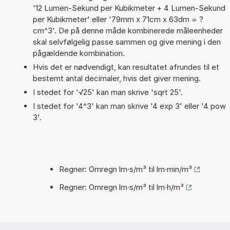
'12 Lumen-Sekund per Kubikmeter + 4 Lumen-Sekund
per Kubikmeter' eller '79mm x 71cm x 63dm = ?
cm^3'. De på denne måde kombinerede måleenheder
skal selvfølgelig passe sammen og give mening i den
pågældende kombination.
Hvis det er nødvendigt, kan resultatet afrundes til et
bestemt antal decimaler, hvis det giver mening.
I stedet for '√25' kan man skrive 'sqrt 25'.
I stedet for '4^3' kan man skrive '4 exp 3' eller '4 pow
3'.
Regner: Omregn lm·s/m³ til lm·min/m³
Regner: Omregn lm·s/m³ til lm·h/m³