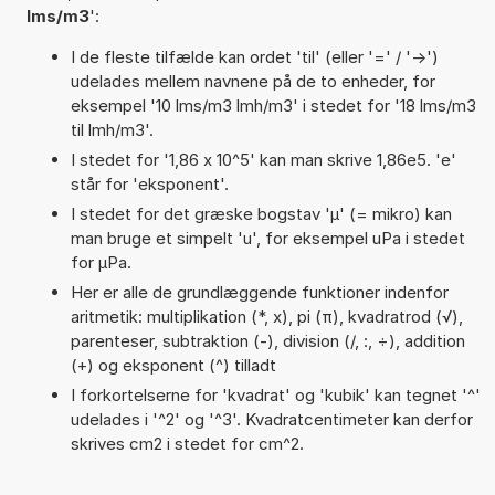
lms/m3
':
I de fleste tilfælde kan ordet 'til' (eller '=' / '->')
udelades mellem navnene på de to enheder, for
eksempel '10 lms/m3 lmh/m3' i stedet for '18 lms/m3
til lmh/m3'.
I stedet for '1,86 x 10^5' kan man skrive 1,86e5. 'e'
står for 'eksponent'.
I stedet for det græske bogstav 'µ' (= mikro) kan
man bruge et simpelt 'u', for eksempel uPa i stedet
for µPa.
Her er alle de grundlæggende funktioner indenfor
aritmetik: multiplikation (*, x), pi (π), kvadratrod (√),
parenteser, subtraktion (-), division (/, :, ÷), addition
(+) og eksponent (^) tilladt
I forkortelserne for 'kvadrat' og 'kubik' kan tegnet '^'
udelades i '^2' og '^3'. Kvadratcentimeter kan derfor
skrives cm2 i stedet for cm^2.