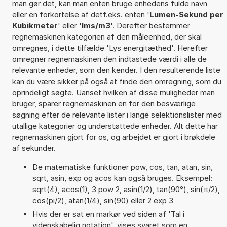
man gør det, kan man enten bruge enhedens fulde navn
eller en forkortelse af detf.eks. enten '
Lumen-Sekund per
Kubikmeter
' eller '
lms/m3
'. Derefter bestemmer
regnemaskinen kategorien af den måleenhed, der skal
omregnes, i dette tilfælde 'Lys energitæthed'. Herefter
omregner regnemaskinen den indtastede værdi i alle de
relevante enheder, som den kender. I den resulterende liste
kan du være sikker på også at finde den omregning, som du
oprindeligt søgte. Uanset hvilken af disse muligheder man
bruger, sparer regnemaskinen en for den besværlige
søgning efter de relevante lister i lange selektionslister med
utallige kategorier og understøttede enheder. Alt dette har
regnemaskinen gjort for os, og arbejdet er gjort i brøkdele
af sekunder.
De matematiske funktioner pow, cos, tan, atan, sin,
sqrt, asin, exp og acos kan også bruges. Eksempel:
sqrt(4), acos(1), 3 pow 2, asin(1/2), tan(90°), sin(π/2),
cos(pi/2), atan(1/4), sin(90) eller 2 exp 3
Hvis der er sat en markør ved siden af 'Tal i
videnskabelig notation', vises svaret som en