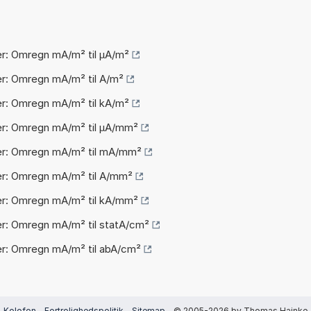
r: Omregn mA/m² til µA/m²
r: Omregn mA/m² til A/m²
r: Omregn mA/m² til kA/m²
r: Omregn mA/m² til µA/mm²
r: Omregn mA/m² til mA/mm²
r: Omregn mA/m² til A/mm²
r: Omregn mA/m² til kA/mm²
r: Omregn mA/m² til statA/cm²
r: Omregn mA/m² til abA/cm²
Kolofon
-
Fortrolighedspolitik
-
Sitemap
- © 2005-2026 by Thomas Hainke