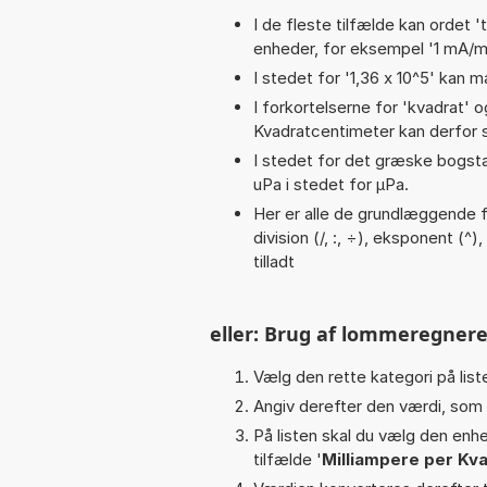
I de fleste tilfælde kan ordet '
enheder, for eksempel '1 mA/m
I stedet for '1,36 x 10^5' kan m
I forkortelserne for 'kvadrat' o
Kvadratcentimeter kan derfor s
I stedet for det græske bogsta
uPa i stedet for µPa.
Her er alle de grundlæggende fu
division (/, :, ÷), eksponent (^),
tilladt
eller: Brug af lommeregnere
Vælg den rette kategori på liste
Angiv derefter den værdi, som 
På listen skal du vælg den enhed
tilfælde '
Milliampere per Kv