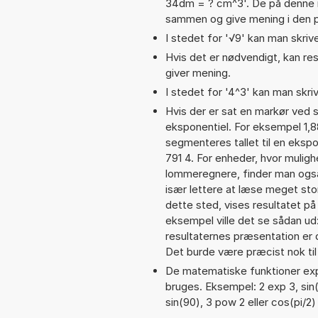
34dm = ? cm^3'. De på denne 
sammen og give mening i den 
I stedet for '√9' kan man skrive
Hvis det er nødvendigt, kan res
giver mening.
I stedet for '4^3' kan man skriv
Hvis der er sat en markør ved s
eksponentiel. For eksempel 1,
segmenteres tallet til en eksp
791 4. For enheder, hvor muligh
lommeregnere, finder man også
især lettere at læse meget sto
dette sted, vises resultatet p
eksempel ville det se sådan u
resultaternes præsentation er
Det burde være præcist nok til
De matematiske funktioner exp,
bruges. Eksempel: 2 exp 3, sin(π
sin(90), 3 pow 2 eller cos(pi/2)