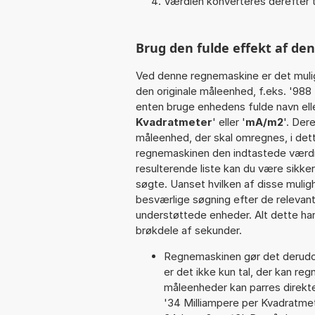
Værdien konverteres derefter t
Brug den fulde effekt af d
Ved denne regnemaskine er det muli
den originale måleenhed, f.eks. '988
enten bruge enhedens fulde navn elle
Kvadratmeter
' eller '
mA/m2
'. Der
måleenhed, der skal omregnes, i det
regnemaskinen den indtastede værdi 
resulterende liste kan du være sikke
søgte. Uanset hvilken af disse muli
besværlige søgning efter de relevante
understøttede enheder. Alt dette har 
brøkdele af sekunder.
Regnemaskinen gør det derudov
er det ikke kun tal, der kan re
måleenheder kan parres direkte
'34 Milliampere per Kvadratmet