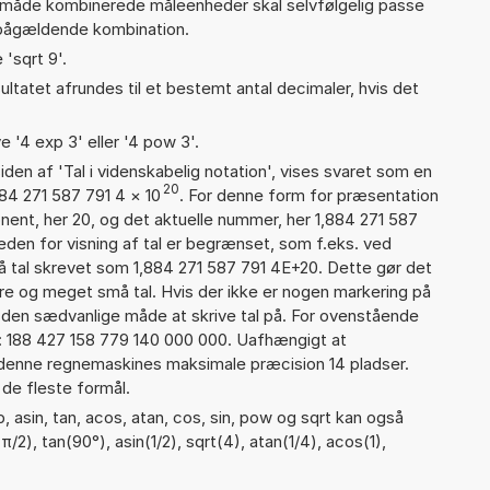
måde kombinerede måleenheder skal selvfølgelig passe
pågældende kombination.
 'sqrt 9'.
ultatet afrundes til et bestemt antal decimaler, hvis det
e '4 exp 3' eller '4 pow 3'.
iden af 'Tal i videnskabelig notation', vises svaret som en
20
884 271 587 791 4
×
10
. For denne form for præsentation
onent, her 20, og det aktuelle nummer, her 1,884 271 587
eden for visning af tal er begrænset, som f.eks. ved
 tal skrevet som 1,884 271 587 791 4E+20. Dette gør det
re og meget små tal. Hvis der ikke er nogen markering på
å den sædvanlige måde at skrive tal på. For ovenstående
d: 188 427 158 779 140 000 000. Uafhængigt at
 denne regnemaskines maksimale præcision 14 pladser.
 de fleste formål.
 asin, tan, acos, atan, cos, sin, pow og sqrt kan også
/2), tan(90°), asin(1/2), sqrt(4), atan(1/4), acos(1),