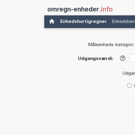
omregn-enheder
.info
Enhedshurtigregner
Enhedsber
Måleenheds-kategori:
Udgangsværdi:
?
Udga