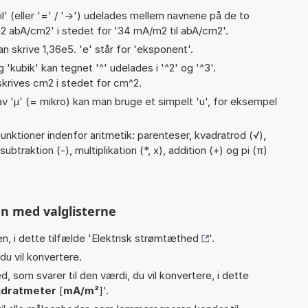
til' (eller '=' / '->') udelades mellem navnene på de to
2 abA/cm2' i stedet for '34 mA/m2 til abA/cm2'.
an skrive 1,36e5. 'e' står for 'eksponent'.
g 'kubik' kan tegnet '^' udelades i '^2' og '^3'.
krives cm2 i stedet for cm^2.
v 'µ' (= mikro) kan man bruge et simpelt 'u', for eksempel
nktioner indenfor aritmetik: parenteser, kvadratrod (√),
 subtraktion (-), multiplikation (*, x), addition (+) og pi (π)
n med valglisterne
n, i dette tilfælde '
Elektrisk strømtæthed
'.
du vil konvertere.
, som svarer til den værdi, du vil konvertere, i dette
adratmeter
[
mA/m²
]'.