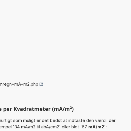
/omregn+mA+m2.php
e per Kvadratmeter (mA/m²)
hurtigt som muligt er det bedst at indtaste den værdi, der
empel '34 mA/m2 til abA/cm2' eller blot '67
mA/m2
':