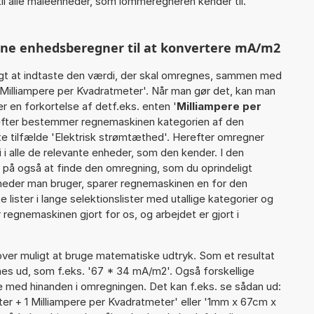
il alle måleenheder, som lommeregneren kender til.
enne enhedsberegner til at konvertere mA/m2
gt at indtaste den værdi, der skal omregnes, sammen med
 Milliampere per Kvadratmeter'. Når man gør det, kan man
r en forkortelse af detf.eks. enten '
Milliampere per
efter bestemmer regnemaskinen kategorien af den
te tilfælde 'Elektrisk strømtæthed'. Herefter omregner
i alle de relevante enheder, som den kender. I den
r på også at finde den omregning, som du oprindeligt
gheder man bruger, sparer regnemaskinen en for den
 lister i lange selektionslister med utallige kategorier og
regnemaskinen gjort for os, og arbejdet er gjort i
er muligt at bruge matematiske udtryk. Som et resultat
gnes ud, som f.eks. '67 * 34 mA/m2'. Også forskellige
 med hinanden i omregningen. Det kan f.eks. se sådan ud:
er + 1 Milliampere per Kvadratmeter' eller '1mm x 67cm x