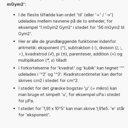
mGym2
':
I de fleste tilfælde kan ordet 'til' (eller '=' / '->')
udelades mellem navnene på de to enheder, for
eksempel '1 mGym2 Gym2' i stedet for '56 mGym2 til
Gym2'.
Her er alle de grundlæggende funktioner indenfor
aritmetik: eksponent (^), subtraktion (-), division (/, :,
÷), kvadratrod (√), pi (π), parenteser, addition (+) og
multiplikation (*, x) tilladt
I forkortelserne for 'kvadrat' og 'kubik' kan tegnet '^'
udelades i '^2' og '^3'. Kvadratcentimeter kan derfor
skrives cm2 i stedet for cm^2.
I stedet for det græske bogstav 'µ' (= mikro) kan
man bruge et simpelt 'u', for eksempel uPa i stedet
for µPa.
I stedet for '1,91 x 10^5' kan man skrive 1,91e5. 'e' står
for 'eksponent'.