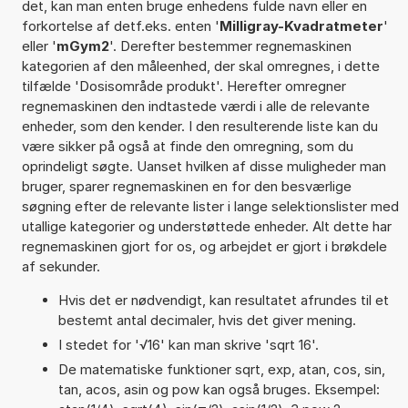
det, kan man enten bruge enhedens fulde navn eller en
forkortelse af detf.eks. enten '
Milligray-Kvadratmeter
'
eller '
mGym2
'. Derefter bestemmer regnemaskinen
kategorien af den måleenhed, der skal omregnes, i dette
tilfælde 'Dosisområde produkt'. Herefter omregner
regnemaskinen den indtastede værdi i alle de relevante
enheder, som den kender. I den resulterende liste kan du
være sikker på også at finde den omregning, som du
oprindeligt søgte. Uanset hvilken af disse muligheder man
bruger, sparer regnemaskinen en for den besværlige
søgning efter de relevante lister i lange selektionslister med
utallige kategorier og understøttede enheder. Alt dette har
regnemaskinen gjort for os, og arbejdet er gjort i brøkdele
af sekunder.
Hvis det er nødvendigt, kan resultatet afrundes til et
bestemt antal decimaler, hvis det giver mening.
I stedet for '√16' kan man skrive 'sqrt 16'.
De matematiske funktioner sqrt, exp, atan, cos, sin,
tan, acos, asin og pow kan også bruges. Eksempel: