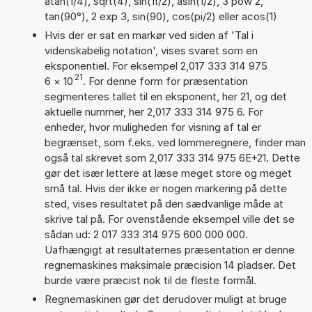
atan(1/4), sqrt(4), sin(π/2), asin(1/2), 3 pow 2,
tan(90°), 2 exp 3, sin(90), cos(pi/2) eller acos(1)
Hvis der er sat en markør ved siden af 'Tal i
videnskabelig notation', vises svaret som en
eksponentiel. For eksempel 2,017 333 314 975
21
6
×
10
. For denne form for præsentation
segmenteres tallet til en eksponent, her 21, og det
aktuelle nummer, her 2,017 333 314 975 6. For
enheder, hvor muligheden for visning af tal er
begrænset, som f.eks. ved lommeregnere, finder man
også tal skrevet som 2,017 333 314 975 6E+21. Dette
gør det især lettere at læse meget store og meget
små tal. Hvis der ikke er nogen markering på dette
sted, vises resultatet på den sædvanlige måde at
skrive tal på. For ovenstående eksempel ville det se
sådan ud: 2 017 333 314 975 600 000 000.
Uafhængigt at resultaternes præsentation er denne
regnemaskines maksimale præcision 14 pladser. Det
burde være præcist nok til de fleste formål.
Regnemaskinen gør det derudover muligt at bruge