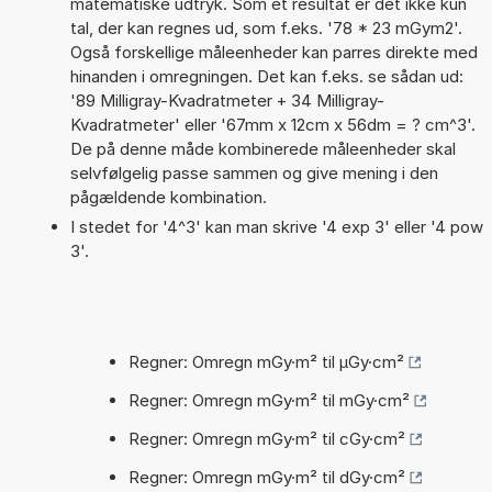
matematiske udtryk. Som et resultat er det ikke kun
tal, der kan regnes ud, som f.eks. '78 * 23 mGym2'.
Også forskellige måleenheder kan parres direkte med
hinanden i omregningen. Det kan f.eks. se sådan ud:
'89 Milligray-Kvadratmeter + 34 Milligray-
Kvadratmeter' eller '67mm x 12cm x 56dm = ? cm^3'.
De på denne måde kombinerede måleenheder skal
selvfølgelig passe sammen og give mening i den
pågældende kombination.
I stedet for '4^3' kan man skrive '4 exp 3' eller '4 pow
3'.
Regner: Omregn mGy·m² til µGy·cm²
Regner: Omregn mGy·m² til mGy·cm²
Regner: Omregn mGy·m² til cGy·cm²
Regner: Omregn mGy·m² til dGy·cm²