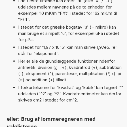
I de fleste tilfælde kan ordet 'til' (eller '=' / '->')
udelades mellem navnene på de to enheder, for
eksempel '10 mK/m °F/ft' i stedet for '62 mK/m til
°F/ft'.
I stedet for det græske bogstav 'µ' (= mikro) kan
man bruge et simpelt 'u', for eksempel uPa i stedet
for µPa.
I stedet for '1,97 x 10^5' kan man skrive 1,97e5. 'e'
står for 'eksponent'.
Her er alle de grundlæggende funktioner indenfor
aritmetik: division (/, :, ÷), kvadratrod (√), subtraktion
(-), eksponent (^), parenteser, multiplikation (*, x), pi
(π) og addition (+) tilladt
I forkortelserne for 'kvadrat' og 'kubik' kan tegnet '^'
udelades i '^2' og '^3'. Kvadratcentimeter kan derfor
skrives cm2 i stedet for cm^2.
eller: Brug af lommeregneren med
valglisterne