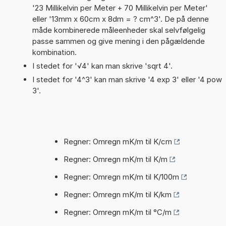
'23 Millikelvin per Meter + 70 Millikelvin per Meter'
eller '13mm x 60cm x 8dm = ? cm^3'. De på denne
måde kombinerede måleenheder skal selvfølgelig
passe sammen og give mening i den pågældende
kombination.
I stedet for '√4' kan man skrive 'sqrt 4'.
I stedet for '4^3' kan man skrive '4 exp 3' eller '4 pow
3'.
Regner: Omregn mK/m til K/cm
Regner: Omregn mK/m til K/m
Regner: Omregn mK/m til K/100m
Regner: Omregn mK/m til K/km
Regner: Omregn mK/m til °C/m