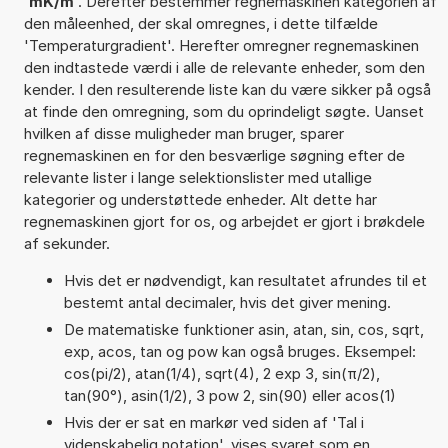
'
mK/m
'. Derefter bestemmer regnemaskinen kategorien af
den måleenhed, der skal omregnes, i dette tilfælde
'Temperaturgradient'. Herefter omregner regnemaskinen
den indtastede værdi i alle de relevante enheder, som den
kender. I den resulterende liste kan du være sikker på også
at finde den omregning, som du oprindeligt søgte. Uanset
hvilken af disse muligheder man bruger, sparer
regnemaskinen en for den besværlige søgning efter de
relevante lister i lange selektionslister med utallige
kategorier og understøttede enheder. Alt dette har
regnemaskinen gjort for os, og arbejdet er gjort i brøkdele
af sekunder.
Hvis det er nødvendigt, kan resultatet afrundes til et
bestemt antal decimaler, hvis det giver mening.
De matematiske funktioner asin, atan, sin, cos, sqrt,
exp, acos, tan og pow kan også bruges. Eksempel:
cos(pi/2), atan(1/4), sqrt(4), 2 exp 3, sin(π/2),
tan(90°), asin(1/2), 3 pow 2, sin(90) eller acos(1)
Hvis der er sat en markør ved siden af 'Tal i
videnskabelig notation', vises svaret som en