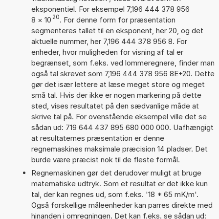
eksponentiel. For eksempel 7,196 444 378 956
20
8
×
10
. For denne form for præsentation
segmenteres tallet til en eksponent, her 20, og det
aktuelle nummer, her 7,196 444 378 956 8. For
enheder, hvor muligheden for visning af tal er
begrænset, som f.eks. ved lommeregnere, finder man
også tal skrevet som 7,196 444 378 956 8E+20. Dette
gør det især lettere at læse meget store og meget
små tal. Hvis der ikke er nogen markering på dette
sted, vises resultatet på den sædvanlige måde at
skrive tal på. For ovenstående eksempel ville det se
sådan ud: 719 644 437 895 680 000 000. Uafhængigt
at resultaternes præsentation er denne
regnemaskines maksimale præcision 14 pladser. Det
burde være præcist nok til de fleste formål.
Regnemaskinen gør det derudover muligt at bruge
matematiske udtryk. Som et resultat er det ikke kun
tal, der kan regnes ud, som f.eks. '18 * 65 mK/m'.
Også forskellige måleenheder kan parres direkte med
hinanden i omregningen. Det kan f.eks. se sådan ud: