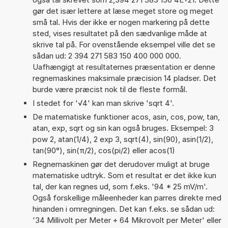
gør det især lettere at læse meget store og meget
små tal. Hvis der ikke er nogen markering på dette
sted, vises resultatet på den sædvanlige måde at
skrive tal på. For ovenstående eksempel ville det se
sådan ud: 2 394 271 583 150 400 000 000.
Uafhængigt at resultaternes præsentation er denne
regnemaskines maksimale præcision 14 pladser. Det
burde være præcist nok til de fleste formål.
I stedet for '√4' kan man skrive 'sqrt 4'.
De matematiske funktioner acos, asin, cos, pow, tan,
atan, exp, sqrt og sin kan også bruges. Eksempel: 3
pow 2, atan(1/4), 2 exp 3, sqrt(4), sin(90), asin(1/2),
tan(90°), sin(π/2), cos(pi/2) eller acos(1)
Regnemaskinen gør det derudover muligt at bruge
matematiske udtryk. Som et resultat er det ikke kun
tal, der kan regnes ud, som f.eks. '94 * 25 mV/m'.
Også forskellige måleenheder kan parres direkte med
hinanden i omregningen. Det kan f.eks. se sådan ud:
'34 Millivolt per Meter + 64 Mikrovolt per Meter' eller