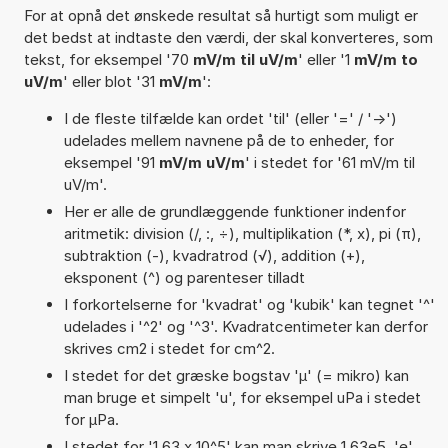
For at opnå det ønskede resultat så hurtigt som muligt er
det bedst at indtaste den værdi, der skal konverteres, som
tekst, for eksempel '70
mV/m til uV/m
' eller '1
mV/m to
uV/m
' eller blot '31
mV/m
':
I de fleste tilfælde kan ordet 'til' (eller '=' / '->')
udelades mellem navnene på de to enheder, for
eksempel '91
mV/m uV/m
' i stedet for '61 mV/m til
uV/m'.
Her er alle de grundlæggende funktioner indenfor
aritmetik: division (/, :, ÷), multiplikation (*, x), pi (π),
subtraktion (-), kvadratrod (√), addition (+),
eksponent (^) og parenteser tilladt
I forkortelserne for 'kvadrat' og 'kubik' kan tegnet '^'
udelades i '^2' og '^3'. Kvadratcentimeter kan derfor
skrives cm2 i stedet for cm^2.
I stedet for det græske bogstav 'µ' (= mikro) kan
man bruge et simpelt 'u', for eksempel uPa i stedet
for µPa.
I stedet for '1,63 x 10^5' kan man skrive 1,63e5. 'e'