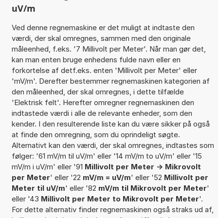
uV/m
Ved denne regnemaskine er det muligt at indtaste den
værdi, der skal omregnes, sammen med den originale
måleenhed, f.eks. '7 Millivolt per Meter'. Når man gør det,
kan man enten bruge enhedens fulde navn eller en
forkortelse af detf.eks. enten 'Millivolt per Meter' eller
'mV/m'. Derefter bestemmer regnemaskinen kategorien af
den måleenhed, der skal omregnes, i dette tilfælde
'Elektrisk felt'. Herefter omregner regnemaskinen den
indtastede værdi i alle de relevante enheder, som den
kender. I den resulterende liste kan du være sikker på også
at finde den omregning, som du oprindeligt søgte.
Alternativt kan den værdi, der skal omregnes, indtastes som
følger: '61 mV/m til uV/m' eller '14 mV/m to uV/m' eller '15
mV/m i uV/m' eller '91
Millivolt per Meter -> Mikrovolt
per Meter
' eller '22
mV/m = uV/m
' eller '52
Millivolt per
Meter til uV/m
' eller '82
mV/m til Mikrovolt per Meter
'
eller '43
Millivolt per Meter to Mikrovolt per Meter
'.
For dette alternativ finder regnemaskinen også straks ud af,