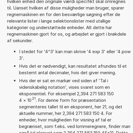
hvilken enhed den originale værdi specifikt skal omregnes
til. Uanset hvilken af disse muligheder man bruger, sparer
regnemaskinen en for den besværlige søgning efter de
relevante lister i lange selektionslister med utallige
kategorier og understøttede enheder. Alt dette har
regnemaskinen gjort for os, og arbejdet er gjort i brøkdele
af sekunder.
I stedet for '4^3' kan man skrive '4 exp 3' eller '4 pow
3'.
Hvis det er nødvendigt, kan resultatet afrundes til et
bestemt antal decimaler, hvis det giver mening.
Hvis der er sat en markør ved siden af 'Tal i
videnskabelig notation', vises svaret som en
eksponentiel. For eksempel 2,394 271 583 150
21
4
×
10
. For denne form for præsentation
segmenteres tallet til en eksponent, her 21, og det
aktuelle nummer, her 2,394 271 583 150 4. For
enheder, hvor muligheden for visning af tal er
begrænset, som f.eks. ved lommeregnere, finder man
også tal skrevet som 2,394 271 583 150 4E+21. Dette