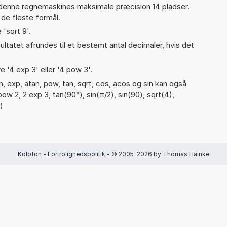
 denne regnemaskines maksimale præcision 14 pladser.
 de fleste formål.
 'sqrt 9'.
ultatet afrundes til et bestemt antal decimaler, hvis det
e '4 exp 3' eller '4 pow 3'.
, exp, atan, pow, tan, sqrt, cos, acos og sin kan også
ow 2, 2 exp 3, tan(90°), sin(π/2), sin(90), sqrt(4),
)
Kolofon
-
Fortrolighedspolitik
- © 2005-2026 by Thomas Hainke