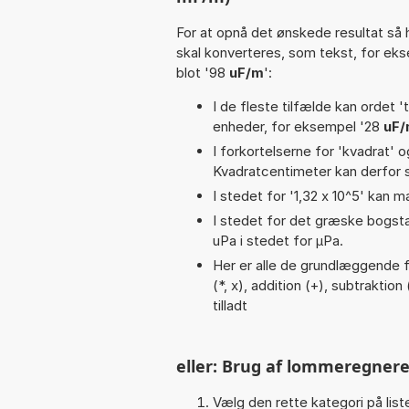
For at opnå det ønskede resultat så 
skal konverteres, som tekst, for ek
blot '98
uF/m
':
I de fleste tilfælde kan ordet '
enheder, for eksempel '28
uF
I forkortelserne for 'kvadrat' o
Kvadratcentimeter kan derfor s
I stedet for '1,32 x 10^5' kan m
I stedet for det græske bogsta
uPa i stedet for µPa.
Her er alle de grundlæggende fu
(*, x), addition (+), subtraktion 
tilladt
eller: Brug af lommeregnere
Vælg den rette kategori på liste