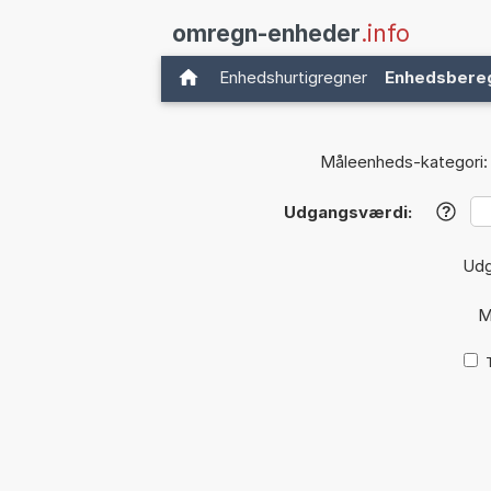
omregn-enheder
.info
Enhedshurtigregner
Enhedsbere
Måleenheds-kategori:
Udgangsværdi:
?
Ud
M