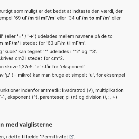
hurtigt som muligt er det bedst at indtaste den værdi, der
sempel '69
uF/m til mF/m
' eller '34
uF/m to mF/m
' eller
til' (eller '=' / '->') udelades mellem navnene på de to
/m mF/m
' i stedet for '63 uF/m til mF/m'.
g 'kubik' kan tegnet '^' udelades i '^2' og '^3'.
krives cm2 i stedet for cm^2.
an skrive 1,32e5. 'e' står for 'eksponent'.
v 'µ' (= mikro) kan man bruge et simpelt 'u', for eksempel
nktioner indenfor aritmetik: kvadratrod (√), multiplikation
(-), eksponent (^), parenteser, pi (π) og division (/, :, ÷)
n med valglisterne
n, i dette tilfælde '
Permittivitet
'.