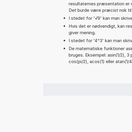
resultaternes præsentation er
Det burde være præcist nok til
I stedet for '√9' kan man skrive
Hvis det er nødvendigt, kan res
giver mening.
I stedet for '4^3' kan man skriv
De matematiske funktioner asin
bruges. Eksempel: asin(1/2), 3 p
cos(pi/2), acos(1) eller atan(1/4