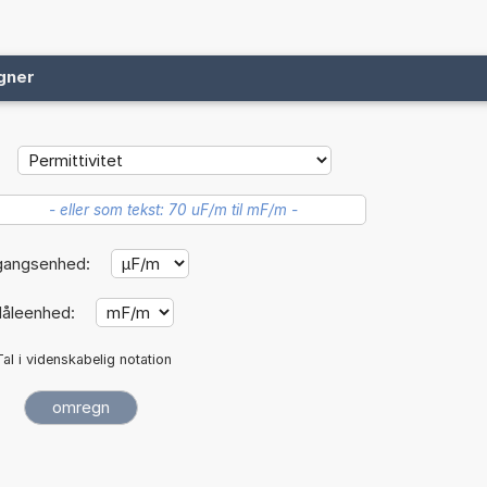
gner
gangsenhed:
åleenhed:
Tal i videnskabelig notation