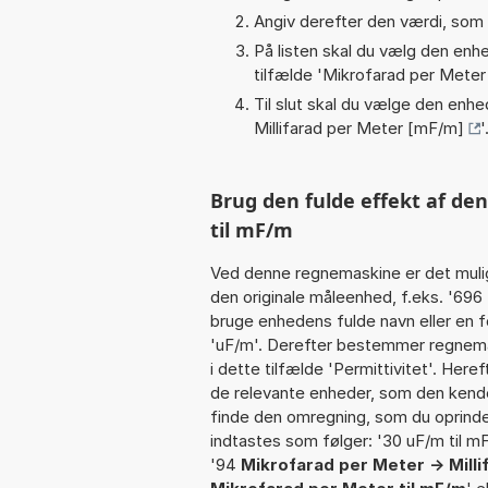
Angiv derefter den værdi, som 
På listen skal du vælg den enhed
tilfælde '
Mikrofarad per Meter
Til slut skal du vælge den enhed
Millifarad per Meter [mF/m]
'
Brug den fulde effekt af de
til mF/m
Ved denne regnemaskine er det muli
den originale måleenhed, f.eks. '696
bruge enhedens fulde navn eller en f
'uF/m'. Derefter bestemmer regnema
i dette tilfælde 'Permittivitet'. Her
de relevante enheder, som den kender
finde den omregning, som du oprindel
indtastes som følger: '30 uF/m til mF
'94
Mikrofarad per Meter -> Mill