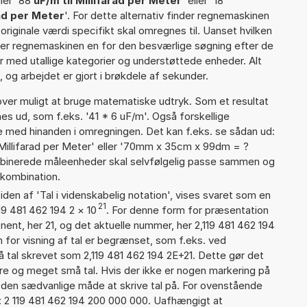
ller '88
uF/m til Millifarad per Meter
' eller '18
ad per Meter
'. For dette alternativ finder regnemaskinen
originale værdi specifikt skal omregnes til. Uanset hvilken
rer regnemaskinen en for den besværlige søgning efter de
ter med utallige kategorier og understøttede enheder. Alt
 og arbejdet er gjort i brøkdele af sekunder.
er muligt at bruge matematiske udtryk. Som et resultat
nes ud, som f.eks. '41 * 6 uF/m'. Også forskellige
 med hinanden i omregningen. Det kan f.eks. se sådan ud:
Millifarad per Meter' eller '70mm x 35cm x 99dm = ?
inerede måleenheder skal selvfølgelig passe sammen og
kombination.
iden af 'Tal i videnskabelig notation', vises svaret som en
21
19 481 462 194 2
×
10
. For denne form for præsentation
nent, her 21, og det aktuelle nummer, her 2,119 481 462 194
 for visning af tal er begrænset, som f.eks. ved
tal skrevet som 2,119 481 462 194 2E+21. Dette gør det
re og meget små tal. Hvis der ikke er nogen markering på
å den sædvanlige måde at skrive tal på. For ovenstående
: 2 119 481 462 194 200 000 000. Uafhængigt at