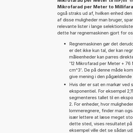
Mikrofarad per Meter til mF/m
' e
Mikrofarad per Meter to Millifar
også straks ud af, hvilken enhed den 
af disse muligheder man bruger, spa
relevante lister i lange selektionslis
dette har regnemaskinen gjort for os,
Regnemaskinen gør det derudov
er det ikke kun tal, der kan reg
måleenheder kan parres direkte
'12 Mikrofarad per Meter + 76 
cm^3'. De på denne måde komb
give mening i den pågældende 
Hvis der er sat en markør ved s
eksponentiel. For eksempel 2,1
segmenteres tallet til en ekspo
2. For enheder, hvor muligheden
lommeregnere, finder man også 
især lettere at læse meget sto
dette sted, vises resultatet p
eksempel ville det se sådan ud