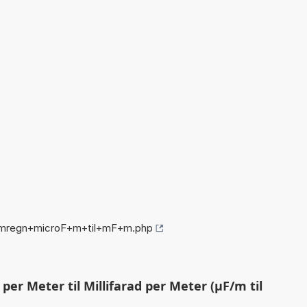
omregn+microF+m+til+mF+m.php
er Meter til Millifarad per Meter (µF/m til