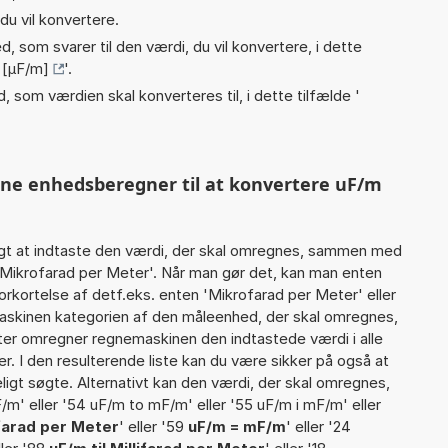
du vil konvertere.
, som svarer til den værdi, du vil konvertere, i dette
 [µF/m]
'.
, som værdien skal konverteres til, i dette tilfælde '
.
nne enhedsberegner til at konvertere uF/m
gt at indtaste den værdi, der skal omregnes, sammen med
 Mikrofarad per Meter'. Når man gør det, kan man enten
orkortelse af detf.eks. enten 'Mikrofarad per Meter' eller
skinen kategorien af den måleenhed, der skal omregnes,
efter omregner regnemaskinen den indtastede værdi i alle
. I den resulterende liste kan du være sikker på også at
igt søgte. Alternativt kan den værdi, der skal omregnes,
/m' eller '54 uF/m to mF/m' eller '55 uF/m i mF/m' eller
ifarad per Meter
' eller '59
uF/m = mF/m
' eller '24