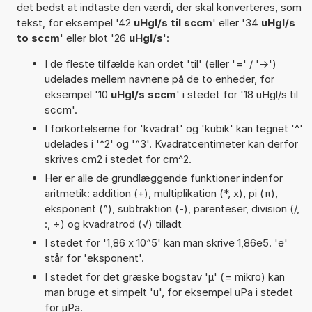
det bedst at indtaste den værdi, der skal konverteres, som
tekst, for eksempel '42
uHgl/s til sccm
' eller '34
uHgl/s
to sccm
' eller blot '26
uHgl/s
':
I de fleste tilfælde kan ordet 'til' (eller '=' / '->')
udelades mellem navnene på de to enheder, for
eksempel '10
uHgl/s sccm
' i stedet for '18 uHgl/s til
sccm'.
I forkortelserne for 'kvadrat' og 'kubik' kan tegnet '^'
udelades i '^2' og '^3'. Kvadratcentimeter kan derfor
skrives cm2 i stedet for cm^2.
Her er alle de grundlæggende funktioner indenfor
aritmetik: addition (+), multiplikation (*, x), pi (π),
eksponent (^), subtraktion (-), parenteser, division (/,
:, ÷) og kvadratrod (√) tilladt
I stedet for '1,86 x 10^5' kan man skrive 1,86e5. 'e'
står for 'eksponent'.
I stedet for det græske bogstav 'µ' (= mikro) kan
man bruge et simpelt 'u', for eksempel uPa i stedet
for µPa.