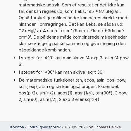
matematiske udtryk. Som et resultat er det ikke kun
tal, der kan regnes ud, som f.eks. '95 * 87 uHgl/s'.
Også forskellige måleenheder kan parres direkte med
hinanden i omregningen. Det kan f.eks. se sådan ud:
'12 uHgl/s + 4 sccm' eller '79mm x 71cm x 63dm = ?
cm^3'. De på denne måde kombinerede måleenheder
skal selvfølgelig passe sammen og give mening i den
pågældende kombination.
I stedet for '4^3' kan man skrive '4 exp 3' eller '4 pow
3'.
I stedet for '√36' kan man skrive 'sqrt 36'.
De matematiske funktioner tan, acos, asin, cos, pow,
sqrt, exp, atan og sin kan også bruges. Eksempel:
cos(pi/2), sin(π/2), acos(1), atan(1/4), tan(90°), 3 pow
2, sin(90), asin(1/2), 2 exp 3 eller sqrt(4)
Kolofon
-
Fortrolighedspolitik
- © 2005-2026 by Thomas Hainke