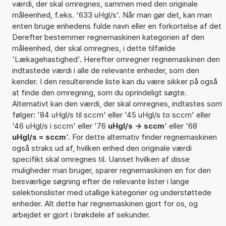
værdi, der skal omregnes, sammen med den originale
måleenhed, f.eks. '633 uHgl/s'. Når man gør det, kan man
enten bruge enhedens fulde navn eller en forkortelse af det
Derefter bestemmer regnemaskinen kategorien af den
måleenhed, der skal omregnes, i dette tilfælde
'Lækagehastighed'. Herefter omregner regnemaskinen den
indtastede værdi i alle de relevante enheder, som den
kender. I den resulterende liste kan du være sikker på også
at finde den omregning, som du oprindeligt søgte.
Alternativt kan den værdi, der skal omregnes, indtastes som
følger: '84 uHgl/s til sccm' eller '45 uHgl/s to sccm' eller
'46 uHgl/s i sccm' eller '76
uHgl/s -> sccm
' eller '68
uHgl/s = sccm
'. For dette alternativ finder regnemaskinen
også straks ud af, hvilken enhed den originale værdi
specifikt skal omregnes til. Uanset hvilken af disse
muligheder man bruger, sparer regnemaskinen en for den
besværlige søgning efter de relevante lister i lange
selektionslister med utallige kategorier og understøttede
enheder. Alt dette har regnemaskinen gjort for os, og
arbejdet er gjort i brøkdele af sekunder.