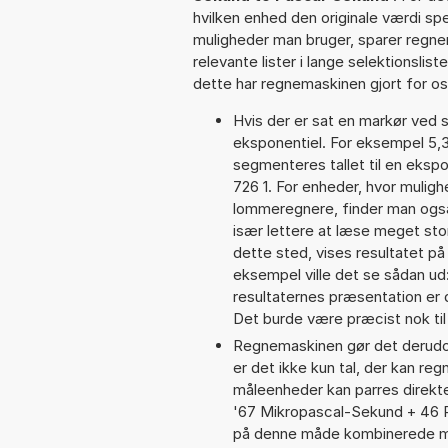
hvilken enhed den originale værdi spe
muligheder man bruger, sparer regne
relevante lister i lange selektionslis
dette har regnemaskinen gjort for os,
Hvis der er sat en markør ved s
eksponentiel. For eksempel 5,
segmenteres tallet til en ekspo
726 1. For enheder, hvor muligh
lommeregnere, finder man også
især lettere at læse meget sto
dette sted, vises resultatet p
eksempel ville det se sådan u
resultaternes præsentation er
Det burde være præcist nok til
Regnemaskinen gør det derudov
er det ikke kun tal, der kan re
måleenheder kan parres direkte
'67 Mikropascal-Sekund + 46 
på denne måde kombinerede må