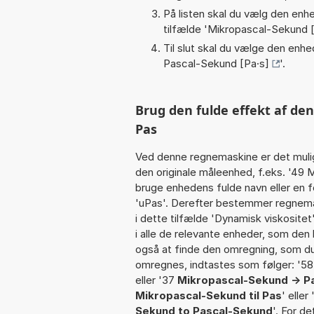
På listen skal du vælg den enhed
tilfælde '
Mikropascal-Sekund [
Til slut skal du vælge den enhed
Pascal-Sekund [Pa·s]
'.
Brug den fulde effekt af de
Pas
Ved denne regnemaskine er det muli
den originale måleenhed, f.eks. '49
bruge enhedens fulde navn eller en f
'uPas'. Derefter bestemmer regnema
i dette tilfælde 'Dynamisk viskosit
i alle de relevante enheder, som den 
også at finde den omregning, som du 
omregnes, indtastes som følger: '58 u
eller '37
Mikropascal-Sekund -> P
Mikropascal-Sekund til Pas
' eller
Sekund to Pascal-Sekund
'. For d