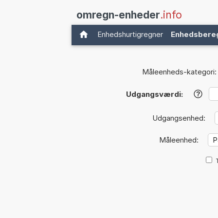
omregn-enheder
.info
Enhedshurtigregner
Enhedsbere
Måleenheds-kategori:
Udgangsværdi:
?
Udgangsenhed:
Måleenhed: