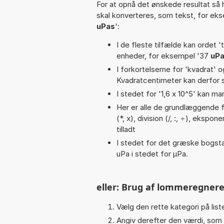
For at opnå det ønskede resultat så 
skal konverteres, som tekst, for ek
uPas
':
I de fleste tilfælde kan ordet '
enheder, for eksempel '37
uPa
I forkortelserne for 'kvadrat' o
Kvadratcentimeter kan derfor s
I stedet for '1,6 x 10^5' kan ma
Her er alle de grundlæggende fu
(*, x), division (/, :, ÷), ekspon
tilladt
I stedet for det græske bogsta
uPa i stedet for µPa.
eller: Brug af lommeregnere
Vælg den rette kategori på liste
Angiv derefter den værdi, som 