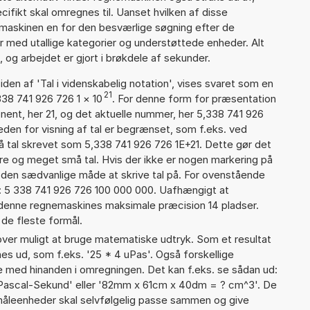
cifikt skal omregnes til. Uanset hvilken af disse
maskinen en for den besværlige søgning efter de
ter med utallige kategorier og understøttede enheder. Alt
 og arbejdet er gjort i brøkdele af sekunder.
iden af 'Tal i videnskabelig notation', vises svaret som en
21
338 741 926 726 1
×
10
. For denne form for præsentation
nent, her 21, og det aktuelle nummer, her 5,338 741 926
eden for visning af tal er begrænset, som f.eks. ved
 tal skrevet som 5,338 741 926 726 1E+21. Dette gør det
re og meget små tal. Hvis der ikke er nogen markering på
å den sædvanlige måde at skrive tal på. For ovenstående
d: 5 338 741 926 726 100 000 000. Uafhængigt at
 denne regnemaskines maksimale præcision 14 pladser.
 de fleste formål.
er muligt at bruge matematiske udtryk. Som et resultat
gnes ud, som f.eks. '25 * 4 uPas'. Også forskellige
 med hinanden i omregningen. Det kan f.eks. se sådan ud:
Pascal-Sekund' eller '82mm x 61cm x 40dm = ? cm^3'. De
leenheder skal selvfølgelig passe sammen og give