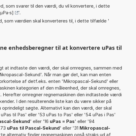
, som svarer til den værdi, du vil konvertere, i dette
µPa·s]
'.
, som værdien skal konverteres til, i dette tilfælde '
nne enhedsberegner til at konvertere uPas til
gt at indtaste den værdi, der skal omregnes, sammen med
 Mikropascal-Sekund'. Når man gør det, kan man enten
orkortelse af detf.eks. enten 'Mikropascal-Sekund' eller
skinen kategorien af den måleenhed, der skal omregnes,
et'. Herefter omregner regnemaskinen den indtastede værdi
kender. I den resulterende liste kan du være sikker på
oprindeligt søgte. Alternativt kan den værdi, der skal
Pas til Pas' eller '53 uPas to Pas' eller '54 uPas i Pas'
ascal-Sekund
' eller '16
uPas = Pas
' eller '94
 '73
uPas til Pascal-Sekund
' eller '31
Mikropascal-
ette alternativ finder regnemaskinen også straks ud af,