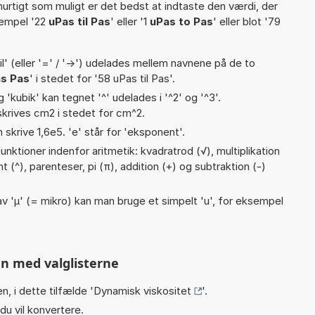
hurtigt som muligt er det bedst at indtaste den værdi, der
sempel '22
uPas til Pas
' eller '1
uPas to Pas
' eller blot '79
til' (eller '=' / '->') udelades mellem navnene på de to
s Pas
' i stedet for '58 uPas til Pas'.
g 'kubik' kan tegnet '^' udelades i '^2' og '^3'.
krives cm2 i stedet for cm^2.
n skrive 1,6e5. 'e' står for 'eksponent'.
nktioner indenfor aritmetik: kvadratrod (√), multiplikation
ent (^), parenteser, pi (π), addition (+) og subtraktion (-)
v 'µ' (= mikro) kan man bruge et simpelt 'u', for eksempel
n med valglisterne
n, i dette tilfælde '
Dynamisk viskositet
'.
du vil konvertere.