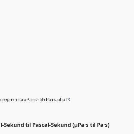
omregn+microPa+s+til+Pa+s.php
Sekund til Pascal-Sekund (µPa·s til Pa·s)