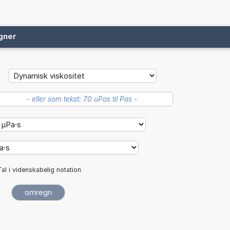
gner
Tal i videnskabelig notation