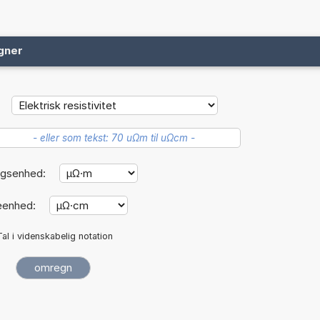
gner
gsenhed:
eenhed:
Tal i videnskabelig notation