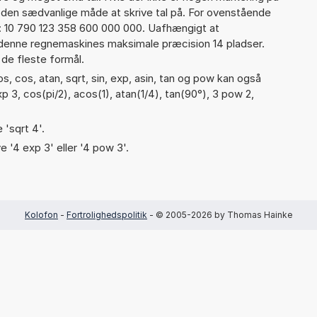
å den sædvanlige måde at skrive tal på. For ovenstående
d: 10 790 123 358 600 000 000. Uafhængigt at
 denne regnemaskines maksimale præcision 14 pladser.
 de fleste formål.
, cos, atan, sqrt, sin, exp, asin, tan og pow kan også
p 3, cos(pi/2), acos(1), atan(1/4), tan(90°), 3 pow 2,
 'sqrt 4'.
e '4 exp 3' eller '4 pow 3'.
Kolofon
-
Fortrolighedspolitik
- © 2005-2026 by Thomas Hainke