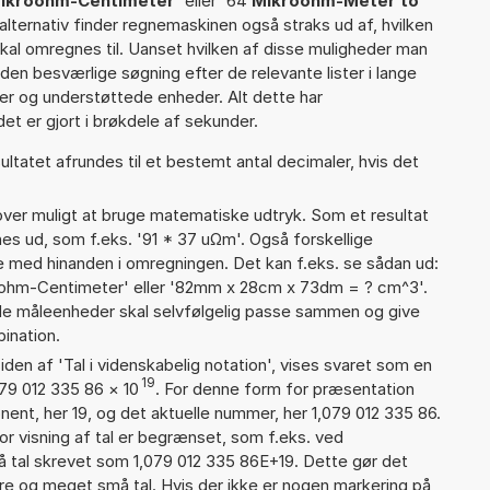
Mikroohm-Centimeter
' eller '64
Mikroohm-Meter to
 alternativ finder regnemaskinen også straks ud af, hvilken
skal omregnes til. Uanset hvilken af disse muligheder man
den besværlige søgning efter de relevante lister i lange
ier og understøttede enheder. Alt dette har
et er gjort i brøkdele af sekunder.
ultatet afrundes til et bestemt antal decimaler, hvis det
er muligt at bruge matematiske udtryk. Som et resultat
gnes ud, som f.eks. '91 * 37 uΩm'. Også forskellige
 med hinanden i omregningen. Det kan f.eks. se sådan ud:
ohm-Centimeter' eller '82mm x 28cm x 73dm = ? cm^3'.
 måleenheder skal selvfølgelig passe sammen og give
ination.
iden af 'Tal i videnskabelig notation', vises svaret som en
19
079 012 335 86
×
10
. For denne form for præsentation
nent, her 19, og det aktuelle nummer, her 1,079 012 335 86.
or visning af tal er begrænset, som f.eks. ved
 tal skrevet som 1,079 012 335 86E+19. Dette gør det
re og meget små tal. Hvis der ikke er nogen markering på