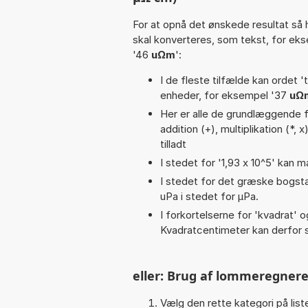
For at opnå det ønskede resultat så 
skal konverteres, som tekst, for ek
'46
uΩm
':
I de fleste tilfælde kan ordet '
enheder, for eksempel '37
uΩ
Her er alle de grundlæggende fu
addition (+), multiplikation (*, x
tilladt
I stedet for '1,93 x 10^5' kan m
I stedet for det græske bogsta
uPa i stedet for µPa.
I forkortelserne for 'kvadrat' o
Kvadratcentimeter kan derfor s
eller: Brug af lommeregnere
Vælg den rette kategori på liste