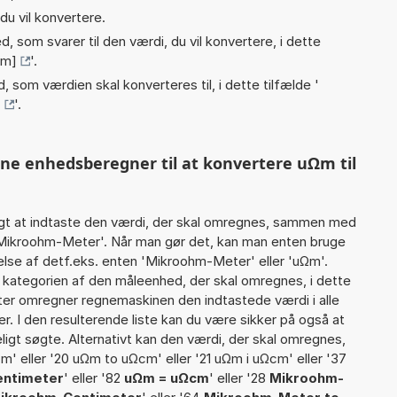
du vil konvertere.
, som svarer til den værdi, du vil konvertere, i dette
·m]
'.
, som værdien skal konverteres til, i dette tilfælde '
]
'.
nne enhedsberegner til at konvertere uΩm til
gt at indtaste den værdi, der skal omregnes, sammen med
7 Mikroohm-Meter'. Når man gør det, kan man enten bruge
else af detf.eks. enten 'Mikroohm-Meter' eller 'uΩm'.
ategorien af den måleenhed, der skal omregnes, i dette
refter omregner regnemaskinen den indtastede værdi i alle
. I den resulterende liste kan du være sikker på også at
igt søgte. Alternativt kan den værdi, der skal omregnes,
m' eller '20 uΩm to uΩcm' eller '21 uΩm i uΩcm' eller '37
entimeter
' eller '82
uΩm = uΩcm
' eller '28
Mikroohm-