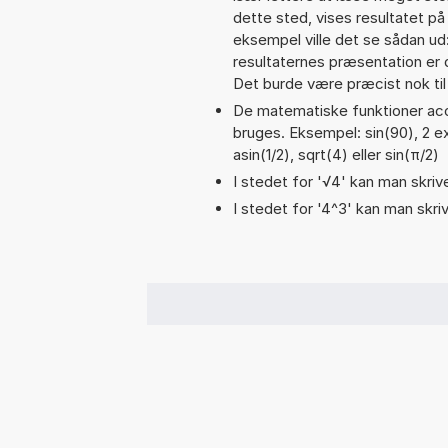
dette sted, vises resultatet p
eksempel ville det se sådan u
resultaternes præsentation er
Det burde være præcist nok til
De matematiske funktioner acos
bruges. Eksempel: sin(90), 2 ex
asin(1/2), sqrt(4) eller sin(π/2)
I stedet for '√4' kan man skrive
I stedet for '4^3' kan man skriv