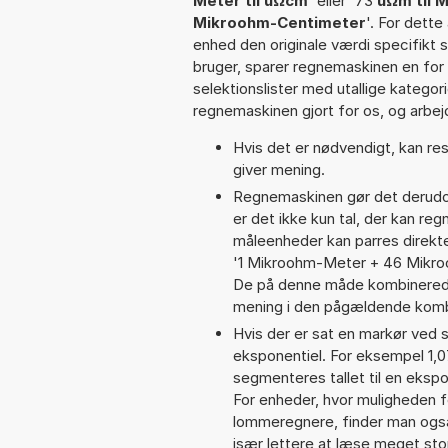
Meter til uΩcm
' eller '73
uΩm til 
Mikroohm-Centimeter
'. For dette
enhed den originale værdi specifikt 
bruger, sparer regnemaskinen en for 
selektionslister med utallige kategor
regnemaskinen gjort for os, og arbejd
Hvis det er nødvendigt, kan res
giver mening.
Regnemaskinen gør det derudov
er det ikke kun tal, der kan re
måleenheder kan parres direkte
'1 Mikroohm-Meter + 46 Mikro
De på denne måde kombinerede
mening i den pågældende komb
Hvis der er sat en markør ved s
eksponentiel. For eksempel 1,
segmenteres tallet til en ekspo
For enheder, hvor muligheden f
lommeregnere, finder man også
især lettere at læse meget sto