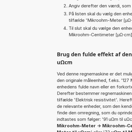
Angiv derefter den værdi, som 
På listen skal du vælg den enhed
tilfælde '
Mikroohm-Meter [µΩ
Til slut skal du vælge den enhed
Mikroohm-Centimeter [µΩ·cm
Brug den fulde effekt af de
uΩcm
Ved denne regnemaskine er det muli
den originale måleenhed, f.eks. '12
enhedens fulde navn eller en forkort
Derefter bestemmer regnemaskinen k
tilfælde 'Elektrisk resistivitet'. He
de relevante enheder, som den kender
finde den omregning, som du oprindel
indtastes som følger: '91 uΩm til uΩc
Mikroohm-Meter -> Mikroohm-C