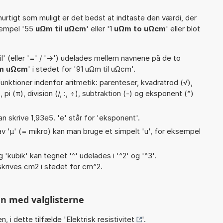
hurtigt som muligt er det bedst at indtaste den værdi, der
sempel '55
uΩm til uΩcm
' eller '1
uΩm to uΩcm
' eller blot
til' (eller '=' / '->') udelades mellem navnene på de to
m uΩcm
' i stedet for '91 uΩm til uΩcm'.
nktioner indenfor aritmetik: parenteser, kvadratrod (√),
), pi (π), division (/, :, ÷), subtraktion (-) og eksponent (^)
an skrive 1,93e5. 'e' står for 'eksponent'.
v 'µ' (= mikro) kan man bruge et simpelt 'u', for eksempel
g 'kubik' kan tegnet '^' udelades i '^2' og '^3'.
krives cm2 i stedet for cm^2.
n med valglisterne
n, i dette tilfælde '
Elektrisk resistivitet
'.