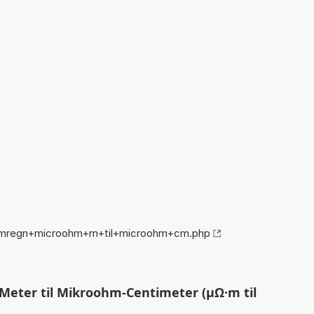
/omregn+microohm+m+til+microohm+cm.php
eter til Mikroohm-Centimeter (µΩ·m til