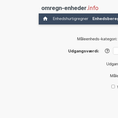
omregn-enheder
.info
Enhedshurtigregner
Enhedsbere
Måleenheds-kategori:
Udgangsværdi:
?
Udgan
Mål