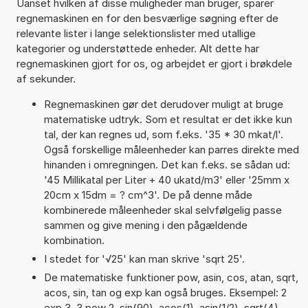
Uanset hvilken af disse muligheder man bruger, sparer
regnemaskinen en for den besværlige søgning efter de
relevante lister i lange selektionslister med utallige
kategorier og understøttede enheder. Alt dette har
regnemaskinen gjort for os, og arbejdet er gjort i brøkdele
af sekunder.
Regnemaskinen gør det derudover muligt at bruge
matematiske udtryk. Som et resultat er det ikke kun
tal, der kan regnes ud, som f.eks. '35 * 30 mkat/l'.
Også forskellige måleenheder kan parres direkte med
hinanden i omregningen. Det kan f.eks. se sådan ud:
'45 Millikatal per Liter + 40 ukatd/m3' eller '25mm x
20cm x 15dm = ? cm^3'. De på denne måde
kombinerede måleenheder skal selvfølgelig passe
sammen og give mening i den pågældende
kombination.
I stedet for '√25' kan man skrive 'sqrt 25'.
De matematiske funktioner pow, asin, cos, atan, sqrt,
acos, sin, tan og exp kan også bruges. Eksempel: 2
exp 3, 3 pow 2, sin(90), acos(1), asin(1/2), sqrt(4),