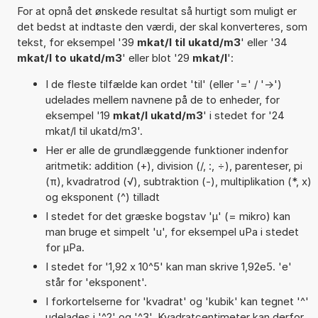
For at opnå det ønskede resultat så hurtigt som muligt er
det bedst at indtaste den værdi, der skal konverteres, som
tekst, for eksempel '39
mkat/l til ukatd/m3
' eller '34
mkat/l to ukatd/m3
' eller blot '29
mkat/l
':
I de fleste tilfælde kan ordet 'til' (eller '=' / '->')
udelades mellem navnene på de to enheder, for
eksempel '19
mkat/l ukatd/m3
' i stedet for '24
mkat/l til ukatd/m3'.
Her er alle de grundlæggende funktioner indenfor
aritmetik: addition (+), division (/, :, ÷), parenteser, pi
(π), kvadratrod (√), subtraktion (-), multiplikation (*, x)
og eksponent (^) tilladt
I stedet for det græske bogstav 'µ' (= mikro) kan
man bruge et simpelt 'u', for eksempel uPa i stedet
for µPa.
I stedet for '1,92 x 10^5' kan man skrive 1,92e5. 'e'
står for 'eksponent'.
I forkortelserne for 'kvadrat' og 'kubik' kan tegnet '^'
udelades i '^2' og '^3'. Kvadratcentimeter kan derfor