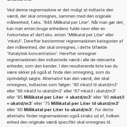
Ved denne regnemaskine er det muligt at indtaste den
værdi, der skal omregnes, sammen med den originale
måleenhed, f.eks. '846 Millikatal per Liter'. Når man gør det,
kan man enten bruge enhedens fulde navn eller en
forkortelse af detf.eks. enten 'Millikatal per Liter' eller
'mkat/l'. Derefter bestemmer regnemaskinen kategorien af
den måleenhed, der skal omregnes, i dette tilfælde
'Katalytisk koncentration'. Herefter omregner
regnemaskinen den indtastede værdi i alle de relevante
enheder, som den kender. I den resulterende liste kan du
være sikker på også at finde den omregning, som du
oprindeligt søgte. Alternativt kan den værdi, der skal
omregnes, indtastes som følger: '90 mkat/l til ukatd/m3'
eller '66 mkat/l to ukatd/m3' eller '67 mkat/l i ukatd/m3'
eller '85
Millikatal per Liter -> ukatd/m3
' eller '80
mkat/l
= ukatd/m3
' eller '75
Millikatal per Liter til ukatd/m3
'
eller '60
Millikatal per Liter to ukatd/m3
'. For dette
alternativ finder regnemaskinen også straks ud af, hvilken
enhed den originale værdi specifikt skal omregnes til.