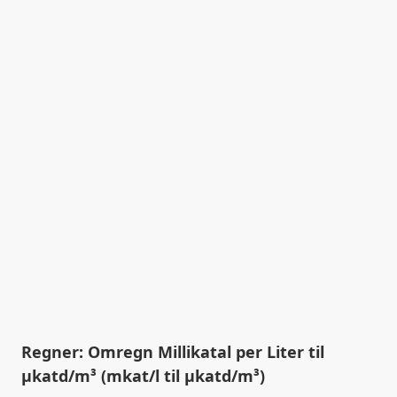
Regner: Omregn Millikatal per Liter til
µkatd/m³ (mkat/l til µkatd/m³)