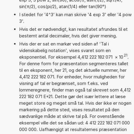
sin(π/2), cos(pi/2), atan(1/4) eller tan(90°)
I stedet for '4^3' kan man skrive '4 exp 3' eller '4 pow
3'.
Hvis det er nødvendigt, kan resultatet afrundes til et
bestemt antal decimaler, hvis det giver mening.
Hvis der er sat en markør ved siden af 'Tal i
videnskabelig notation', vises svaret som en
21
eksponentiel. For eksempel 4,412 222 182 071
×
10
.
For denne form for præsentation segmenteres tallet
til en eksponent, her 21, og det aktuelle nummer, her
4,412 222 182 071. For enheder, hvor muligheden for
visning af tal er begrænset, som f.eks. ved
lommeregnere, finder man også tal skrevet som 4,412
222 182 071 E+21. Dette gør det især lettere at læse
meget store og meget små tal. Hvis der ikke er nogen
markering på dette sted, vises resultatet på den
sædvanlige måde at skrive tal på. For ovenstående
eksempel ville det se sådan ud: 4 412 222 182 071 000
000 000. Uafhængigt at resultaternes præsentation