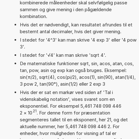
kombinerede måleenheder skal selvfølgelig passe
sammen og give mening i den pågældende
kombination.
Hvis det er nødvendigt, kan resultatet afrundes til et
bestemt antal decimaler, hvis det giver mening.
I stedet for '4^3' kan man skrive '4 exp 3' eller '4 pow
3'.
I stedet for '√4' kan man skrive 'sqrt 4'.
De matematiske funktioner sqrt, sin, acos, atan, cos,
tan, pow, asin og exp kan også bruges. Eksempel:
sin(π/2), sqrt(4), cos(pi/2), acos(1), sin(90), atan(1/4),
3 pow 2, tan(90°), asin(1/2) eller 2 exp 3
Hvis der er sat en markør ved siden af 'Tal i
videnskabelig notation', vises svaret som en
eksponentiel. For eksempel 5,461 748 098 446
21
2
×
10
. For denne form for præsentation
segmenteres tallet til en eksponent, her 21, og det
aktuelle nummer, her 5,461 748 098 446 2. For
enheder, hvor muligheden for visning af tal er