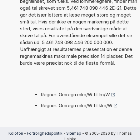
begrænset, som f.eks. ved lommeregnere, finder man
også tal skrevet som 5,461 748 098 446 2E+21. Dette
gør det især lettere at læse meget store og meget
små tal. Hvis der ikke er nogen markering på dette
sted, vises resultatet på den sædvanlige måde at
skrive tal på. For ovenstående eksempel ville det se
sådan ud: 5 461 748 098 446 200 000 000.
Uafhængigt at resultaternes præsentation er denne
regnemaskines maksimale præcision 14 pladser. Det
burde være præcist nok til de fleste formål.
Regner: Omregn mlm/W til lm/W
Regner: Omregn mlm/W til klm/W
Kolofon
-
Fortrolighedspolitik
-
Sitemap
- © 2005-2026 by Thomas
Hainke