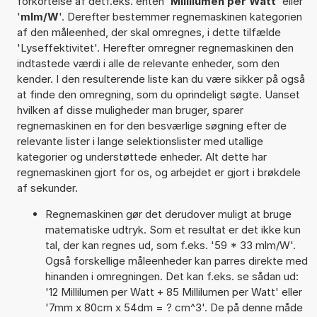
forkortelse af detf.eks. enten '
Millilumen per Watt
' eller
'
mlm/W
'. Derefter bestemmer regnemaskinen kategorien
af den måleenhed, der skal omregnes, i dette tilfælde
'Lyseffektivitet'. Herefter omregner regnemaskinen den
indtastede værdi i alle de relevante enheder, som den
kender. I den resulterende liste kan du være sikker på også
at finde den omregning, som du oprindeligt søgte. Uanset
hvilken af disse muligheder man bruger, sparer
regnemaskinen en for den besværlige søgning efter de
relevante lister i lange selektionslister med utallige
kategorier og understøttede enheder. Alt dette har
regnemaskinen gjort for os, og arbejdet er gjort i brøkdele
af sekunder.
Regnemaskinen gør det derudover muligt at bruge
matematiske udtryk. Som et resultat er det ikke kun
tal, der kan regnes ud, som f.eks. '59 * 33 mlm/W'.
Også forskellige måleenheder kan parres direkte med
hinanden i omregningen. Det kan f.eks. se sådan ud:
'12 Millilumen per Watt + 85 Millilumen per Watt' eller
'7mm x 80cm x 54dm = ? cm^3'. De på denne måde