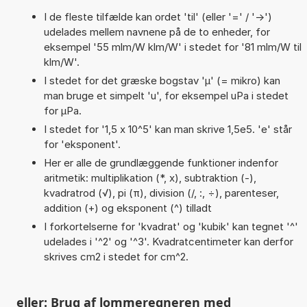
I de fleste tilfælde kan ordet 'til' (eller '=' / '->')
udelades mellem navnene på de to enheder, for
eksempel '55 mlm/W klm/W' i stedet for '81 mlm/W til
klm/W'.
I stedet for det græske bogstav 'µ' (= mikro) kan
man bruge et simpelt 'u', for eksempel uPa i stedet
for µPa.
I stedet for '1,5 x 10^5' kan man skrive 1,5e5. 'e' står
for 'eksponent'.
Her er alle de grundlæggende funktioner indenfor
aritmetik: multiplikation (*, x), subtraktion (-),
kvadratrod (√), pi (π), division (/, :, ÷), parenteser,
addition (+) og eksponent (^) tilladt
I forkortelserne for 'kvadrat' og 'kubik' kan tegnet '^'
udelades i '^2' og '^3'. Kvadratcentimeter kan derfor
skrives cm2 i stedet for cm^2.
eller: Brug af lommeregneren med