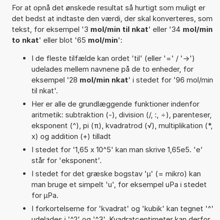
For at opnå det ønskede resultat så hurtigt som muligt er
det bedst at indtaste den værdi, der skal konverteres, som
tekst, for eksempel '3
mol/min til nkat
' eller '34
mol/min
to nkat
' eller blot '65
mol/min
':
I de fleste tilfælde kan ordet 'til' (eller '=' / '->')
udelades mellem navnene på de to enheder, for
eksempel '28
mol/min nkat
' i stedet for '96 mol/min
til nkat'.
Her er alle de grundlæggende funktioner indenfor
aritmetik: subtraktion (-), division (/, :, ÷), parenteser,
eksponent (^), pi (π), kvadratrod (√), multiplikation (*,
x) og addition (+) tilladt
I stedet for '1,65 x 10^5' kan man skrive 1,65e5. 'e'
står for 'eksponent'.
I stedet for det græske bogstav 'µ' (= mikro) kan
man bruge et simpelt 'u', for eksempel uPa i stedet
for µPa.
I forkortelserne for 'kvadrat' og 'kubik' kan tegnet '^'
udelades i '^2' og '^3'. Kvadratcentimeter kan derfor