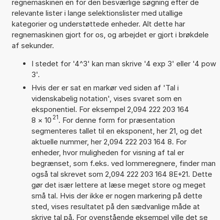
regnemaskinen en for den besværlige søgning efter de
relevante lister i lange selektionslister med utallige
kategorier og understøttede enheder. Alt dette har
regnemaskinen gjort for os, og arbejdet er gjort i brøkdele
af sekunder.
I stedet for '4^3' kan man skrive '4 exp 3' eller '4 pow
3'.
Hvis der er sat en markør ved siden af 'Tal i
videnskabelig notation', vises svaret som en
eksponentiel. For eksempel 2,094 222 203 164
21
8
×
10
. For denne form for præsentation
segmenteres tallet til en eksponent, her 21, og det
aktuelle nummer, her 2,094 222 203 164 8. For
enheder, hvor muligheden for visning af tal er
begrænset, som f.eks. ved lommeregnere, finder man
også tal skrevet som 2,094 222 203 164 8E+21. Dette
gør det især lettere at læse meget store og meget
små tal. Hvis der ikke er nogen markering på dette
sted, vises resultatet på den sædvanlige måde at
skrive tal på. For ovenstående eksempel ville det se