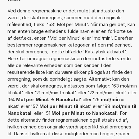
Ved denne regnemaskine er det muligt at indtaste den
værdi, der skal omregnes, sammen med den originale
måleenhed, f.eks. '531 Mol per Minut'. Når man gør det, kan
man enten bruge enhedens fulde navn eller en forkortelse
af detf.eks. enten 'Mol per Minut' eller 'mol/min'. Derefter
bestemmer regnemaskinen kategorien af den måleenhed,
der skal omregnes, i dette tilfælde 'Katalytisk aktivitet'.
Herefter omregner regnemaskinen den indtastede værdi i
alle de relevante enheder, som den kender. I den
resulterende liste kan du være sikker på også at finde den
omregning, som du oprindeligt søgte. Alternativt kan den
værdi, der skal omregnes, indtastes som følger: '63 mol/min
til nkat' eller '21 mol/min to nkat' eller '22 mol/min i nkat' eller
'94
Mol per Minut -> Nanokatal
' eller '26
mol/min =
nkat
' eller '57
Mol per Minut til nkat
' eller '88
mol/min til
Nanokatal
' eller '51
Mol per Minut to Nanokatal
'. For
dette alternativ finder regnemaskinen også straks ud af,
hvilken enhed den originale værdi specifikt skal omregnes
til. Uanset hvilken af disse muligheder man bruger, sparer