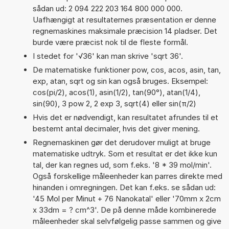
sådan ud: 2 094 222 203 164 800 000 000.
Uafhængigt at resultaternes præsentation er denne
regnemaskines maksimale præcision 14 pladser. Det
burde være præcist nok til de fleste formål.
I stedet for '√36' kan man skrive 'sqrt 36'.
De matematiske funktioner pow, cos, acos, asin, tan,
exp, atan, sqrt og sin kan også bruges. Eksempel:
cos(pi/2), acos(1), asin(1/2), tan(90°), atan(1/4),
sin(90), 3 pow 2, 2 exp 3, sqrt(4) eller sin(π/2)
Hvis det er nødvendigt, kan resultatet afrundes til et
bestemt antal decimaler, hvis det giver mening.
Regnemaskinen gør det derudover muligt at bruge
matematiske udtryk. Som et resultat er det ikke kun
tal, der kan regnes ud, som f.eks. '8 * 39 mol/min'.
Også forskellige måleenheder kan parres direkte med
hinanden i omregningen. Det kan f.eks. se sådan ud:
'45 Mol per Minut + 76 Nanokatal' eller '70mm x 2cm
x 33dm = ? cm^3'. De på denne måde kombinerede
måleenheder skal selvfølgelig passe sammen og give