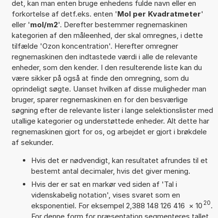
det, kan man enten bruge enhedens fulde navn eller en
forkortelse af detf.eks. enten '
Mol per Kvadratmeter
'
eller '
mol/m2
'. Derefter bestemmer regnemaskinen
kategorien af den måleenhed, der skal omregnes, i dette
tilfælde 'Ozon koncentration'. Herefter omregner
regnemaskinen den indtastede værdi i alle de relevante
enheder, som den kender. I den resulterende liste kan du
være sikker på også at finde den omregning, som du
oprindeligt søgte. Uanset hvilken af disse muligheder man
bruger, sparer regnemaskinen en for den besværlige
søgning efter de relevante lister i lange selektionslister med
utallige kategorier og understøttede enheder. Alt dette har
regnemaskinen gjort for os, og arbejdet er gjort i brøkdele
af sekunder.
Hvis det er nødvendigt, kan resultatet afrundes til et
bestemt antal decimaler, hvis det giver mening.
Hvis der er sat en markør ved siden af 'Tal i
videnskabelig notation', vises svaret som en
20
eksponentiel. For eksempel 2,388 148 126 416
×
10
.
For denne form for præsentation segmenteres tallet