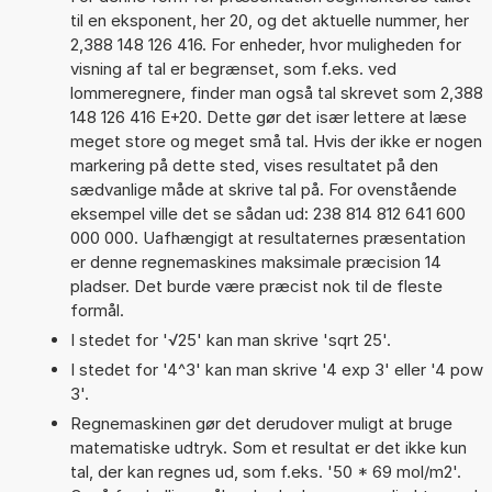
til en eksponent, her 20, og det aktuelle nummer, her
2,388 148 126 416. For enheder, hvor muligheden for
visning af tal er begrænset, som f.eks. ved
lommeregnere, finder man også tal skrevet som 2,388
148 126 416 E+20. Dette gør det især lettere at læse
meget store og meget små tal. Hvis der ikke er nogen
markering på dette sted, vises resultatet på den
sædvanlige måde at skrive tal på. For ovenstående
eksempel ville det se sådan ud: 238 814 812 641 600
000 000. Uafhængigt at resultaternes præsentation
er denne regnemaskines maksimale præcision 14
pladser. Det burde være præcist nok til de fleste
formål.
I stedet for '√25' kan man skrive 'sqrt 25'.
I stedet for '4^3' kan man skrive '4 exp 3' eller '4 pow
3'.
Regnemaskinen gør det derudover muligt at bruge
matematiske udtryk. Som et resultat er det ikke kun
tal, der kan regnes ud, som f.eks. '50 * 69 mol/m2'.