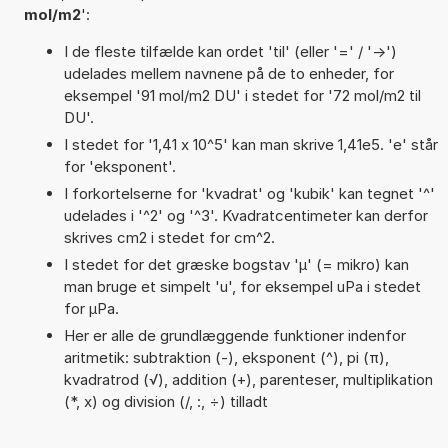
mol/m2
':
I de fleste tilfælde kan ordet 'til' (eller '=' / '->')
udelades mellem navnene på de to enheder, for
eksempel '91 mol/m2 DU' i stedet for '72 mol/m2 til
DU'.
I stedet for '1,41 x 10^5' kan man skrive 1,41e5. 'e' står
for 'eksponent'.
I forkortelserne for 'kvadrat' og 'kubik' kan tegnet '^'
udelades i '^2' og '^3'. Kvadratcentimeter kan derfor
skrives cm2 i stedet for cm^2.
I stedet for det græske bogstav 'µ' (= mikro) kan
man bruge et simpelt 'u', for eksempel uPa i stedet
for µPa.
Her er alle de grundlæggende funktioner indenfor
aritmetik: subtraktion (-), eksponent (^), pi (π),
kvadratrod (√), addition (+), parenteser, multiplikation
(*, x) og division (/, :, ÷) tilladt