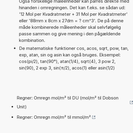
Også forskellige måleenheder kan parres direkte med
hinanden i omregningen. Det kan f.eks. se sådan ud:
'12 Mol per Kvadratmeter + 31 Mol per Kvadratmeter'
eller '88mm x 8cm x 27dm = ? cm^3'. De på denne
måde kombinerede måleenheder skal selvfølgelig
passe sammen og give mening i den pågældende
kombination.
De matematiske funktioner cos, acos, sqrt, pow, tan,
exp, atan, sin og asin kan også bruges. Eksempel:
cos(pi/2), tan(90°), atan(1/4), sqrt(4), 3 pow 2,
sin(90), 2 exp 3, sin(π/2), acos(1) eller asin(1/2)
Regner: Omregn mol/m² til DU (mol/m² til Dobson
Unit)
Regner: Omregn mol/m² til mmol/m²