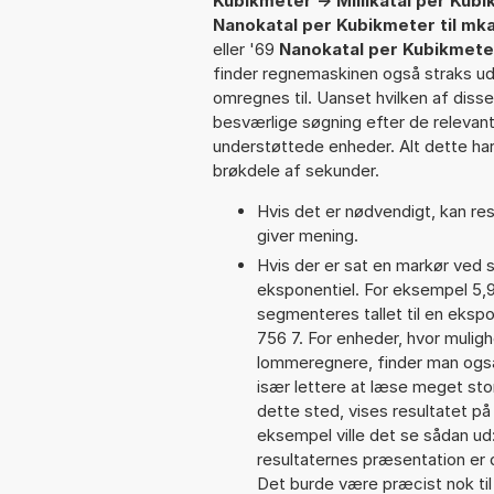
Kubikmeter -> Millikatal per Kub
Nanokatal per Kubikmeter til mk
eller '69
Nanokatal per Kubikmeter
finder regnemaskinen også straks ud 
omregnes til. Uanset hvilken af dis
besværlige søgning efter de relevante
understøttede enheder. Alt dette har 
brøkdele af sekunder.
Hvis det er nødvendigt, kan res
giver mening.
Hvis der er sat en markør ved s
eksponentiel. For eksempel 5,
segmenteres tallet til en ekspo
756 7. For enheder, hvor muligh
lommeregnere, finder man også
især lettere at læse meget sto
dette sted, vises resultatet p
eksempel ville det se sådan u
resultaternes præsentation er
Det burde være præcist nok til