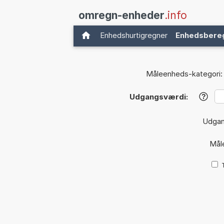
omregn-enheder
.info
Enhedshurtigregner
Enhedsbere
Måleenheds-kategori:
Udgangsværdi:
?
Udga
Mål