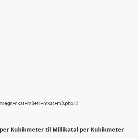
omregn+nkat+m3+til+mkat+m3.php
er Kubikmeter til Millikatal per Kubikmeter