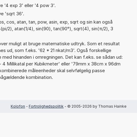
e '4 exp 3' eller '4 pow 3'.
e 'sqrt 36'.
, cos, atan, tan, pow, asin, exp, sqrt og sin kan også
i/2), atan(1/4), sin(90), tan(90°), sqrt(4), sin(π/2), 3
er muligt at bruge matematiske udtryk. Som et resultat
gnes ud, som f.eks. '62 * 21 nkat/m3'. Også forskellige
 med hinanden i omregningen. Det kan f.eks. se sådan ud:
 4 Millikatal per Kubikmeter' eller '79mm x 38cm x 96dm
kombinerede måleenheder skal selvfølgelig passe
pågældende kombination.
Kolofon
-
Fortrolighedspolitik
- © 2005-2026 by Thomas Hainke