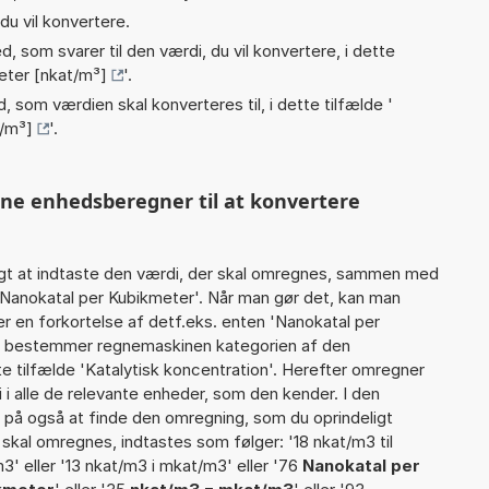
du vil konvertere.
, som svarer til den værdi, du vil konvertere, i dette
eter [nkat/m³]
'.
, som værdien skal konverteres til, i dette tilfælde '
t/m³]
'.
nne enhedsberegner til at konvertere
gt at indtaste den værdi, der skal omregnes, sammen med
 Nanokatal per Kubikmeter'. Når man gør det, kan man
r en forkortelse af detf.eks. enten 'Nanokatal per
ter bestemmer regnemaskinen kategorien af den
e tilfælde 'Katalytisk koncentration'. Herefter omregner
i alle de relevante enheder, som den kender. I den
r på også at finde den omregning, som du oprindeligt
 skal omregnes, indtastes som følger: '18 nkat/m3 til
3' eller '13 nkat/m3 i mkat/m3' eller '76
Nanokatal per