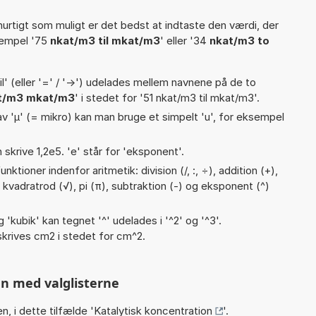
hurtigt som muligt er det bedst at indtaste den værdi, der
sempel '75
nkat/m3 til mkat/m3
' eller '34
nkat/m3 to
til' (eller '=' / '->') udelades mellem navnene på de to
t/m3 mkat/m3
' i stedet for '51 nkat/m3 til mkat/m3'.
v 'µ' (= mikro) kan man bruge et simpelt 'u', for eksempel
n skrive 1,2e5. 'e' står for 'eksponent'.
ktioner indenfor aritmetik: division (/, :, ÷), addition (+),
), kvadratrod (√), pi (π), subtraktion (-) og eksponent (^)
g 'kubik' kan tegnet '^' udelades i '^2' og '^3'.
krives cm2 i stedet for cm^2.
n med valglisterne
n, i dette tilfælde '
Katalytisk koncentration
'.