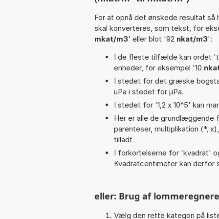
For at opnå det ønskede resultat så 
skal konverteres, som tekst, for ek
mkat/m3
' eller blot '92
nkat/m3
':
I de fleste tilfælde kan ordet '
enheder, for eksempel '10
nka
I stedet for det græske bogsta
uPa i stedet for µPa.
I stedet for '1,2 x 10^5' kan ma
Her er alle de grundlæggende fun
parenteser, multiplikation (*, x
tilladt
I forkortelserne for 'kvadrat' o
Kvadratcentimeter kan derfor s
eller: Brug af lommeregnere
Vælg den rette kategori på liste