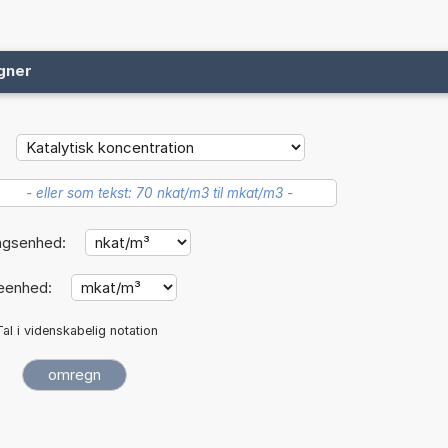
gner
ngsenhed:
eenhed:
Tal i videnskabelig notation