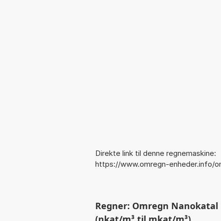
Direkte link til denne regnemaskine:
https://www.omregn-enheder.info/
Regner: Omregn Nanokatal p
(nkat/m³ til mkat/m³)