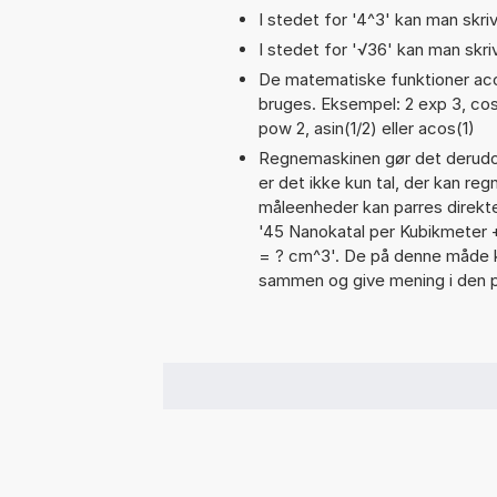
I stedet for '4^3' kan man skriv
I stedet for '√36' kan man skriv
De matematiske funktioner acos
bruges. Eksempel: 2 exp 3, cos(p
pow 2, asin(1/2) eller acos(1)
Regnemaskinen gør det derudov
er det ikke kun tal, der kan re
måleenheder kan parres direkte
'45 Nanokatal per Kubikmeter +
= ? cm^3'. De på denne måde 
sammen og give mening i den 