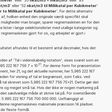
ikmeter
' eller '35
nkat/m3 = mkat/m3
' eller '93
at/m3
' eller '52
nkat/m3 til Millikatal per Kubikmeter
'
 to Millikatal per Kubikmeter
'. For dette alternativ
af, hvilken enhed den originale værdi specifikt skal
se muligheder man bruger, sparer regnemaskinen en for den
 lister i lange selektionslister med utallige kategorier og
regnemaskinen gjort for os, og arbejdet er gjort i
ultatet afrundes til et bestemt antal decimaler, hvis det
iden af 'Tal i videnskabelig notation', vises svaret som en
21
985 222 167 756 7
×
10
. For denne form for præsentation
nent, her 21, og det aktuelle nummer, her 5,985 222 167
eden for visning af tal er begrænset, som f.eks. ved
 tal skrevet som 5,985 222 167 756 7E+21. Dette gør det
re og meget små tal. Hvis der ikke er nogen markering på
å den sædvanlige måde at skrive tal på. For ovenstående
d: 5 985 222 167 756 700 000 000. Uafhængigt at
 denne regnemaskines maksimale præcision 14 pladser.
 de fleste formål.