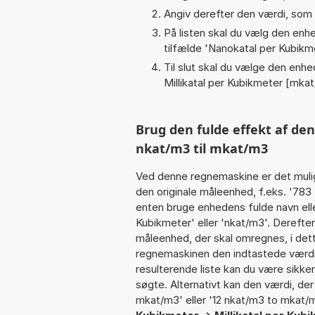
Angiv derefter den værdi, som 
På listen skal du vælg den enhed
tilfælde '
Nanokatal per Kubikm
Til slut skal du vælge den enhed
Millikatal per Kubikmeter [mka
Brug den fulde effekt af de
nkat/m3 til mkat/m3
Ved denne regnemaskine er det muli
den originale måleenhed, f.eks. '783
enten bruge enhedens fulde navn elle
Kubikmeter' eller 'nkat/m3'. Deref
måleenhed, der skal omregnes, i dett
regnemaskinen den indtastede værdi 
resulterende liste kan du være sikke
søgte. Alternativt kan den værdi, der
mkat/m3' eller '12 nkat/m3 to mkat/m