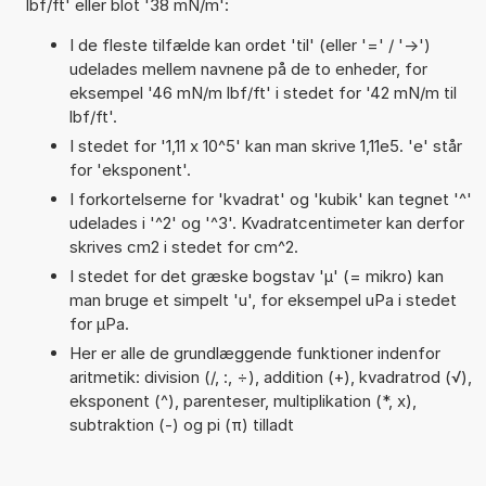
lbf/ft' eller blot '38 mN/m':
I de fleste tilfælde kan ordet 'til' (eller '=' / '->')
udelades mellem navnene på de to enheder, for
eksempel '46 mN/m lbf/ft' i stedet for '42 mN/m til
lbf/ft'.
I stedet for '1,11 x 10^5' kan man skrive 1,11e5. 'e' står
for 'eksponent'.
I forkortelserne for 'kvadrat' og 'kubik' kan tegnet '^'
udelades i '^2' og '^3'. Kvadratcentimeter kan derfor
skrives cm2 i stedet for cm^2.
I stedet for det græske bogstav 'µ' (= mikro) kan
man bruge et simpelt 'u', for eksempel uPa i stedet
for µPa.
Her er alle de grundlæggende funktioner indenfor
aritmetik: division (/, :, ÷), addition (+), kvadratrod (√),
eksponent (^), parenteser, multiplikation (*, x),
subtraktion (-) og pi (π) tilladt