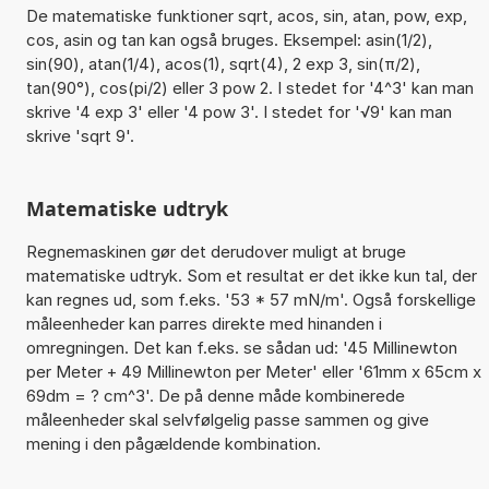
De matematiske funktioner sqrt, acos, sin, atan, pow, exp,
cos, asin og tan kan også bruges. Eksempel: asin(1/2),
sin(90), atan(1/4), acos(1), sqrt(4), 2 exp 3, sin(π/2),
tan(90°), cos(pi/2) eller 3 pow 2. I stedet for '4^3' kan man
skrive '4 exp 3' eller '4 pow 3'. I stedet for '√9' kan man
skrive 'sqrt 9'.
Matematiske udtryk
Regnemaskinen gør det derudover muligt at bruge
matematiske udtryk. Som et resultat er det ikke kun tal, der
kan regnes ud, som f.eks. '53 * 57 mN/m'. Også forskellige
måleenheder kan parres direkte med hinanden i
omregningen. Det kan f.eks. se sådan ud: '45 Millinewton
per Meter + 49 Millinewton per Meter' eller '61mm x 65cm x
69dm = ? cm^3'. De på denne måde kombinerede
måleenheder skal selvfølgelig passe sammen og give
mening i den pågældende kombination.