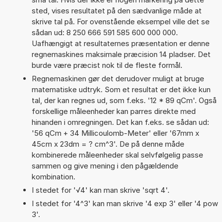
sted, vises resultatet på den sædvanlige måde at
skrive tal på. For ovenstående eksempel ville det se
sådan ud: 8 250 666 591 585 600 000 000.
Uafhængigt at resultaternes præsentation er denne
regnemaskines maksimale præcision 14 pladser. Det
burde være præcist nok til de fleste formål.
Regnemaskinen gør det derudover muligt at bruge
matematiske udtryk. Som et resultat er det ikke kun
tal, der kan regnes ud, som f.eks. '12 * 89 qCm'. Også
forskellige måleenheder kan parres direkte med
hinanden i omregningen. Det kan f.eks. se sådan ud:
'56 qCm + 34 Millicoulomb-Meter' eller '67mm x
45cm x 23dm = ? cm^3'. De på denne måde
kombinerede måleenheder skal selvfølgelig passe
sammen og give mening i den pågældende
kombination.
I stedet for '√4' kan man skrive 'sqrt 4'.
I stedet for '4^3' kan man skrive '4 exp 3' eller '4 pow
3'.