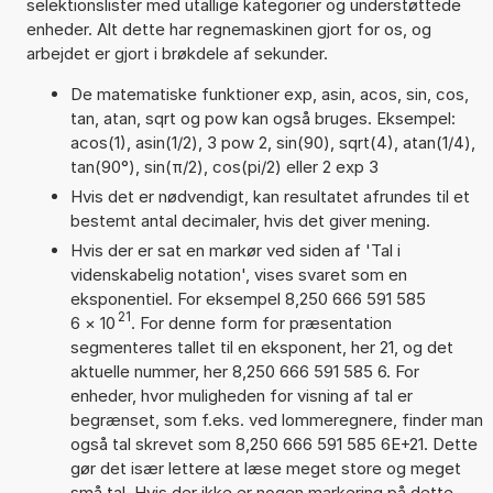
selektionslister med utallige kategorier og understøttede
enheder. Alt dette har regnemaskinen gjort for os, og
arbejdet er gjort i brøkdele af sekunder.
De matematiske funktioner exp, asin, acos, sin, cos,
tan, atan, sqrt og pow kan også bruges. Eksempel:
acos(1), asin(1/2), 3 pow 2, sin(90), sqrt(4), atan(1/4),
tan(90°), sin(π/2), cos(pi/2) eller 2 exp 3
Hvis det er nødvendigt, kan resultatet afrundes til et
bestemt antal decimaler, hvis det giver mening.
Hvis der er sat en markør ved siden af 'Tal i
videnskabelig notation', vises svaret som en
eksponentiel. For eksempel 8,250 666 591 585
21
6
×
10
. For denne form for præsentation
segmenteres tallet til en eksponent, her 21, og det
aktuelle nummer, her 8,250 666 591 585 6. For
enheder, hvor muligheden for visning af tal er
begrænset, som f.eks. ved lommeregnere, finder man
også tal skrevet som 8,250 666 591 585 6E+21. Dette
gør det især lettere at læse meget store og meget
små tal. Hvis der ikke er nogen markering på dette