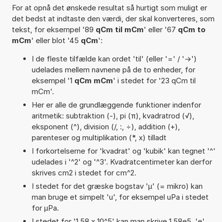
For at opnå det ønskede resultat så hurtigt som muligt er
det bedst at indtaste den værdi, der skal konverteres, som
tekst, for eksempel '89
qCm til mCm
' eller '67
qCm to
mCm
' eller blot '45
qCm
':
I de fleste tilfælde kan ordet 'til' (eller '=' / '->')
udelades mellem navnene på de to enheder, for
eksempel '1
qCm mCm
' i stedet for '23 qCm til
mCm'.
Her er alle de grundlæggende funktioner indenfor
aritmetik: subtraktion (-), pi (π), kvadratrod (√),
eksponent (^), division (/, :, ÷), addition (+),
parenteser og multiplikation (*, x) tilladt
I forkortelserne for 'kvadrat' og 'kubik' kan tegnet '^'
udelades i '^2' og '^3'. Kvadratcentimeter kan derfor
skrives cm2 i stedet for cm^2.
I stedet for det græske bogstav 'µ' (= mikro) kan
man bruge et simpelt 'u', for eksempel uPa i stedet
for µPa.
I stedet for '1,58 x 10^5' kan man skrive 1,58e5. 'e'