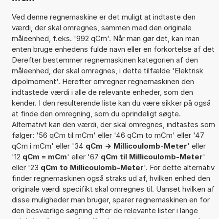
Ved denne regnemaskine er det muligt at indtaste den
værdi, der skal omregnes, sammen med den originale
måleenhed, f.eks. '992 qCm'. Når man gør det, kan man
enten bruge enhedens fulde navn eller en forkortelse af det
Derefter bestemmer regnemaskinen kategorien af den
måleenhed, der skal omregnes, i dette tilfælde 'Elektrisk
dipolmoment'. Herefter omregner regnemaskinen den
indtastede værdi i alle de relevante enheder, som den
kender. I den resulterende liste kan du være sikker på også
at finde den omregning, som du oprindeligt søgte.
Alternativt kan den værdi, der skal omregnes, indtastes som
følger: '56 qCm til mCm' eller '46 qCm to mCm' eller '47
qCm i mCm' eller '34
qCm -> Millicoulomb-Meter
' eller
'12
qCm = mCm
' eller '67
qCm til Millicoulomb-Meter
'
eller '23
qCm to Millicoulomb-Meter
'. For dette alternativ
finder regnemaskinen også straks ud af, hvilken enhed den
originale værdi specifikt skal omregnes til. Uanset hvilken af
disse muligheder man bruger, sparer regnemaskinen en for
den besværlige søgning efter de relevante lister i lange