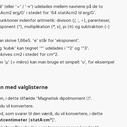
til' (eller '=' / '->') udelades mellem navnene på de to
Acm2 erg/G' i stedet for '64 statAcm2 til erg/G'.
ktioner indenfor aritmetik: division (/, :, ÷), parenteser,
ponent (^), multiplikation (*, x), pi (π) og subtraktion (-)
an skrive 1,66e5. 'e' står for 'eksponent'.
g 'kubik' kan tegnet '^' udelades i '^2' og '^3'.
krives cm2 i stedet for cm^2.
v 'µ' (= mikro) kan man bruge et simpelt 'u', for eksempel
n med valglisterne
n, i dette tilfælde '
Magnetisk dipolmoment
'.
du vil konvertere.
, som svarer til den værdi, du vil konvertere, i dette
tcentimeter
[
statA·cm²
]'.