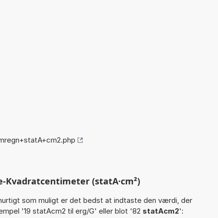
omregn+statA+cm2.php
-Kvadratcentimeter (statA·cm²)
hurtigt som muligt er det bedst at indtaste den værdi, der
mpel '19 statAcm2 til erg/G' eller blot '82
statAcm2
':