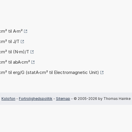
m² til A·m²
m² til J/T
m² til (N·m)/T
m² til abA·cm²
² til erg/G (statA·cm² til Electromagnetic Unit)
Kolofon
-
Fortrolighedspolitik
-
Sitemap
- © 2005-2026 by Thomas Hainke