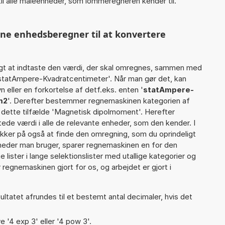
il alle måleenheder, som lommeregneren kender til.
nne enhedsberegner til at konvertere
gt at indtaste den værdi, der skal omregnes, sammen med
1 statAmpere-Kvadratcentimeter'. Når man gør det, kan
eller en forkortelse af detf.eks. enten '
statAmpere-
m2
'. Derefter bestemmer regnemaskinen kategorien af
 dette tilfælde 'Magnetisk dipolmoment'. Herefter
de værdi i alle de relevante enheder, som den kender. I
ikker på også at finde den omregning, som du oprindeligt
gheder man bruger, sparer regnemaskinen en for den
 lister i lange selektionslister med utallige kategorier og
regnemaskinen gjort for os, og arbejdet er gjort i
ultatet afrundes til et bestemt antal decimaler, hvis det
e '4 exp 3' eller '4 pow 3'.