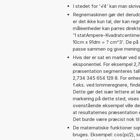
I stedet for '√4' kan man skrive
Regnemaskinen gør det derudov
er det ikke kun tal, der kan re
måleenheder kan parres direkte
'1 statAmpere-Kvadratcentime
10cm x 91dm = ? cm^3'. De på
passe sammen og give mening 
Hvis der er sat en markør ved s
eksponentiel. For eksempel 2,
præsentation segmenteres talle
2,734 345 654 129 8. For enhed
f.eks. ved lommeregnere, find
Dette gør det især lettere at 
markering på dette sted, vises 
ovenstående eksempel ville d
at resultaternes præsentation
Det burde være præcist nok til
De matematiske funktioner sqrt
bruges. Eksempel: cos(pi/2), sqr