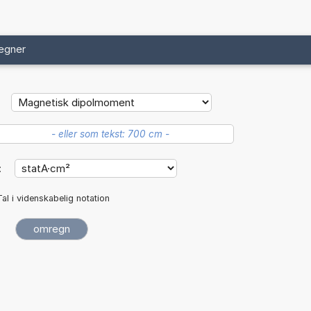
egner
:
Tal i videnskabelig notation