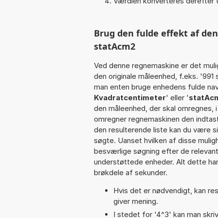
Værdien konverteres derefter t
Brug den fulde effekt af de
statAcm2
Ved denne regnemaskine er det muli
den originale måleenhed, f.eks. '99
man enten bruge enhedens fulde navn 
Kvadratcentimeter
' eller '
statAc
den måleenhed, der skal omregnes, i
omregner regnemaskinen den indtaste
den resulterende liste kan du være s
søgte. Uanset hvilken af disse muli
besværlige søgning efter de relevante
understøttede enheder. Alt dette har 
brøkdele af sekunder.
Hvis det er nødvendigt, kan res
giver mening.
I stedet for '4^3' kan man skriv