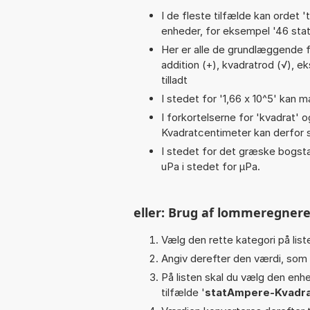
I de fleste tilfælde kan ordet '
enheder, for eksempel '46 stat
Her er alle de grundlæggende fun
addition (+), kvadratrod (√), eks
tilladt
I stedet for '1,66 x 10^5' kan m
I forkortelserne for 'kvadrat' o
Kvadratcentimeter kan derfor s
I stedet for det græske bogsta
uPa i stedet for µPa.
eller: Brug af lommeregnere
Vælg den rette kategori på liste
Angiv derefter den værdi, som 
På listen skal du vælg den enhed
tilfælde '
statAmpere-Kvadra