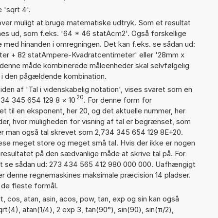
 'sqrt 4'.
er muligt at bruge matematiske udtryk. Som et resultat
gnes ud, som f.eks. '64 * 46 statAcm2'. Også forskellige
 med hinanden i omregningen. Det kan f.eks. se sådan ud:
ter + 82 statAmpere-Kvadratcentimeter' eller '28mm x
 denne måde kombinerede måleenheder skal selvfølgelig
i den pågældende kombination.
iden af 'Tal i videnskabelig notation', vises svaret som en
20
734 345 654 129 8
×
10
. For denne form for
t til en eksponent, her 20, og det aktuelle nummer, her
er, hvor muligheden for visning af tal er begrænset, som
er man også tal skrevet som 2,734 345 654 129 8E+20.
læse meget store og meget små tal. Hvis der ikke er nogen
resultatet på den sædvanlige måde at skrive tal på. For
et se sådan ud: 273 434 565 412 980 000 000. Uafhængigt
 er denne regnemaskines maksimale præcision 14 pladser.
 de fleste formål.
, cos, atan, asin, acos, pow, tan, exp og sin kan også
t(4), atan(1/4), 2 exp 3, tan(90°), sin(90), sin(π/2),