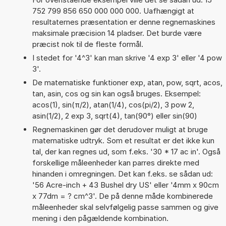
752 799 856 650 000 000 000. Uafhængigt at
resultaternes præsentation er denne regnemaskines
maksimale præcision 14 pladser. Det burde være
præcist nok til de fleste formål.
I stedet for '4^3' kan man skrive '4 exp 3' eller '4 pow
3'.
De matematiske funktioner exp, atan, pow, sqrt, acos,
tan, asin, cos og sin kan også bruges. Eksempel:
acos(1), sin(π/2), atan(1/4), cos(pi/2), 3 pow 2,
asin(1/2), 2 exp 3, sqrt(4), tan(90°) eller sin(90)
Regnemaskinen gør det derudover muligt at bruge
matematiske udtryk. Som et resultat er det ikke kun
tal, der kan regnes ud, som f.eks. '30 * 17 ac in'. Også
forskellige måleenheder kan parres direkte med
hinanden i omregningen. Det kan f.eks. se sådan ud:
'56 Acre-inch + 43 Bushel dry US' eller '4mm x 90cm
x 77dm = ? cm^3'. De på denne måde kombinerede
måleenheder skal selvfølgelig passe sammen og give
mening i den pågældende kombination.