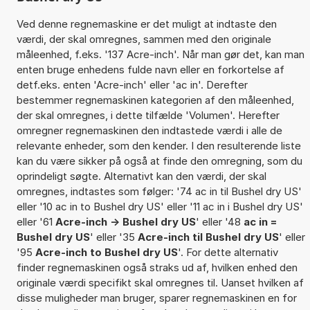
Ved denne regnemaskine er det muligt at indtaste den
værdi, der skal omregnes, sammen med den originale
måleenhed, f.eks. '137 Acre-inch'. Når man gør det, kan man
enten bruge enhedens fulde navn eller en forkortelse af
detf.eks. enten 'Acre-inch' eller 'ac in'. Derefter
bestemmer regnemaskinen kategorien af den måleenhed,
der skal omregnes, i dette tilfælde 'Volumen'. Herefter
omregner regnemaskinen den indtastede værdi i alle de
relevante enheder, som den kender. I den resulterende liste
kan du være sikker på også at finde den omregning, som du
oprindeligt søgte. Alternativt kan den værdi, der skal
omregnes, indtastes som følger: '74 ac in til Bushel dry US'
eller '10 ac in to Bushel dry US' eller '11 ac in i Bushel dry US'
eller '61
Acre-inch -> Bushel dry US
' eller '48
ac in =
Bushel dry US
' eller '35
Acre-inch til Bushel dry US
' eller
'95
Acre-inch to Bushel dry US
'. For dette alternativ
finder regnemaskinen også straks ud af, hvilken enhed den
originale værdi specifikt skal omregnes til. Uanset hvilken af
disse muligheder man bruger, sparer regnemaskinen en for