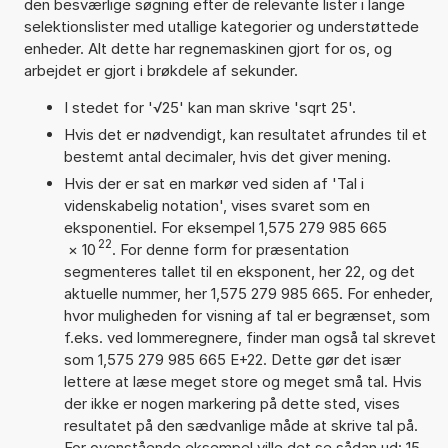
den besværlige søgning efter de relevante lister i lange
selektionslister med utallige kategorier og understøttede
enheder. Alt dette har regnemaskinen gjort for os, og
arbejdet er gjort i brøkdele af sekunder.
I stedet for '√25' kan man skrive 'sqrt 25'.
Hvis det er nødvendigt, kan resultatet afrundes til et
bestemt antal decimaler, hvis det giver mening.
Hvis der er sat en markør ved siden af 'Tal i
videnskabelig notation', vises svaret som en
eksponentiel. For eksempel 1,575 279 985 665
22
×
10
. For denne form for præsentation
segmenteres tallet til en eksponent, her 22, og det
aktuelle nummer, her 1,575 279 985 665. For enheder,
hvor muligheden for visning af tal er begrænset, som
f.eks. ved lommeregnere, finder man også tal skrevet
som 1,575 279 985 665 E+22. Dette gør det især
lettere at læse meget store og meget små tal. Hvis
der ikke er nogen markering på dette sted, vises
resultatet på den sædvanlige måde at skrive tal på.
For ovenstående eksempel ville det se sådan ud: 15