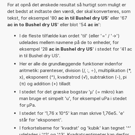
For at opnå det ønskede resultat så hurtigt som muligt er
det bedst at indtaste den værdi, der skal konverteres, som
tekst, for eksempel '80
ac in til Bushel dry US
' eller '67
ac in to Bushel dry US
' eller blot '54
ac in
':
I de fleste tilfælde kan ordet 'til' (eller '=' / '->')
udelades mellem navnene på de to enheder, for
eksempel '28
ac in Bushel dry US
' i stedet for '41 ac
in til Bushel dry US'.
Her er alle de grundlæggende funktioner indenfor
aritmetik: parenteser, division (/, :, ÷), multiplikation (*,
x), eksponent (^), kvadratrod (√), subtraktion (-), pi
(π) og addition (+) tilladt
I stedet for det græske bogstav 'µ' (= mikro) kan
man bruge et simpelt 'u', for eksempel uPa i stedet
for µPa.
I stedet for '1,76 x 10^5' kan man skrive 1,76e5. 'e'
står for 'eksponent'.
I forkortelserne for 'kvadrat' og 'kubik' kan tegnet '^'
udelades i '^2' og '^3'. Kvadratcentimeter kan derfor