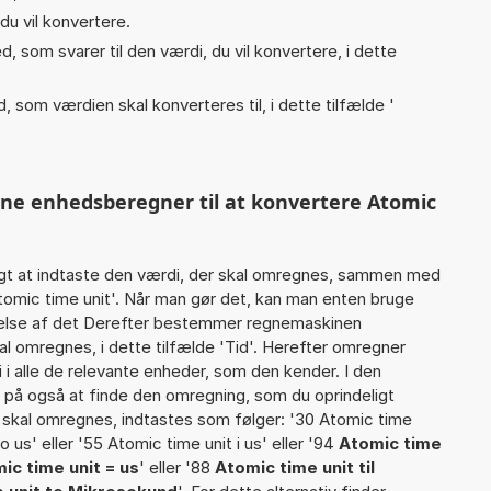
du vil konvertere.
, som svarer til den værdi, du vil konvertere, i dette
, som værdien skal konverteres til, i dette tilfælde '
nne enhedsberegner til at konvertere Atomic
gt at indtaste den værdi, der skal omregnes, sammen med
Atomic time unit'. Når man gør det, kan man enten bruge
rtelse af det Derefter bestemmer regnemaskinen
l omregnes, i dette tilfælde 'Tid'. Herefter omregner
i alle de relevante enheder, som den kender. I den
r på også at finde den omregning, som du oprindeligt
r skal omregnes, indtastes som følger: '30 Atomic time
to us' eller '55 Atomic time unit i us' eller '94
Atomic time
ic time unit = us
' eller '88
Atomic time unit til