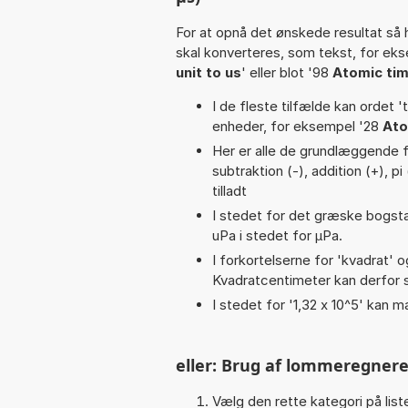
For at opnå det ønskede resultat så 
skal konverteres, som tekst, for ek
unit to us
' eller blot '98
Atomic tim
I de fleste tilfælde kan ordet '
enheder, for eksempel '28
Ato
Her er alle de grundlæggende f
subtraktion (-), addition (+), pi 
tilladt
I stedet for det græske bogsta
uPa i stedet for µPa.
I forkortelserne for 'kvadrat' o
Kvadratcentimeter kan derfor s
I stedet for '1,32 x 10^5' kan m
eller: Brug af lommeregnere
Vælg den rette kategori på liste