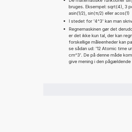
De matematiske funktioner sin,
bruges. Eksempel: sqrt(4), 3 po
asin(1/2), sin(π/2) eller acos(1)
I stedet for '4^3' kan man skriv
Regnemaskinen gør det derudov
er det ikke kun tal, der kan re
forskellige måleenheder kan pa
se sådan ud: '12 Atomic time 
cm^3'. De på denne måde komb
give mening i den pågældende 