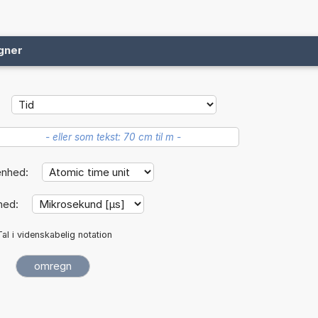
gner
enhed:
hed:
Tal i videnskabelig notation