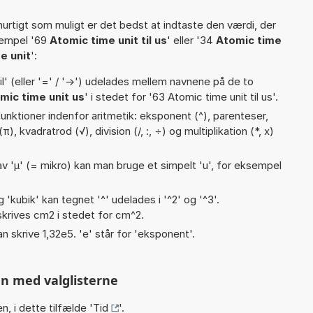
hurtigt som muligt er det bedst at indtaste den værdi, der
sempel '69
Atomic time unit til us
' eller '34
Atomic time
e unit
':
til' (eller '=' / '->') udelades mellem navnene på de to
mic time unit us
' i stedet for '63 Atomic time unit til us'.
unktioner indenfor aritmetik: eksponent (^), parenteser,
(π), kvadratrod (√), division (/, :, ÷) og multiplikation (*, x)
v 'µ' (= mikro) kan man bruge et simpelt 'u', for eksempel
g 'kubik' kan tegnet '^' udelades i '^2' og '^3'.
krives cm2 i stedet for cm^2.
an skrive 1,32e5. 'e' står for 'eksponent'.
n med valglisterne
n, i dette tilfælde '
Tid
'.