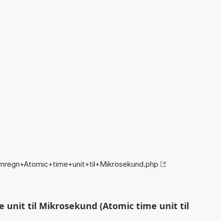
mregn+Atomic+time+unit+til+Mikrosekund.php
unit til Mikrosekund (Atomic time unit til