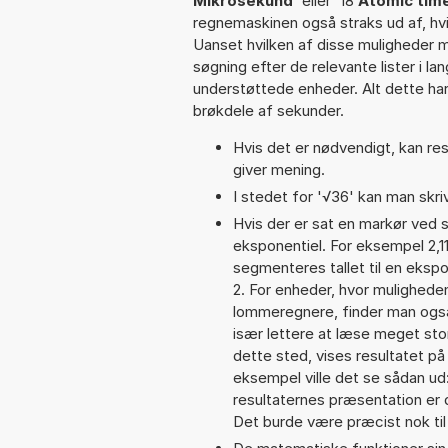
Mikrosekund
' eller '18
Atomic time
regnemaskinen også straks ud af, hvi
Uanset hvilken af disse muligheder 
søgning efter de relevante lister i la
understøttede enheder. Alt dette har 
brøkdele af sekunder.
Hvis det er nødvendigt, kan res
giver mening.
I stedet for '√36' kan man skriv
Hvis der er sat en markør ved s
eksponentiel. For eksempel 2,1
segmenteres tallet til en ekspo
2. For enheder, hvor muligheden
lommeregnere, finder man også 
især lettere at læse meget sto
dette sted, vises resultatet p
eksempel ville det se sådan ud
resultaternes præsentation er
Det burde være præcist nok til