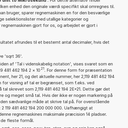
 unit to Mikrosekund
'. For dette alternativ finder
lken enhed den originale værdi specifikt skal omregnes til.
man bruger, sparer regnemaskinen en for den besværlige
nge selektionslister med utallige kategorier og
regnemaskinen gjort for os, og arbejdet er gjort i
ultatet afrundes til et bestemt antal decimaler, hvis det
e 'sqrt 36'.
iden af 'Tal i videnskabelig notation', vises svaret som en
21
19 481 462 194 2
×
10
. For denne form for præsentation
nent, her 21, og det aktuelle nummer, her 2,119 481 462 194
 for visning af tal er begrænset, som f.eks. ved
tal skrevet som 2,119 481 462 194 2E+21. Dette gør det
re og meget små tal. Hvis der ikke er nogen markering på
å den sædvanlige måde at skrive tal på. For ovenstående
: 2 119 481 462 194 200 000 000. Uafhængigt at
 denne regnemaskines maksimale præcision 14 pladser.
 de fleste formål.