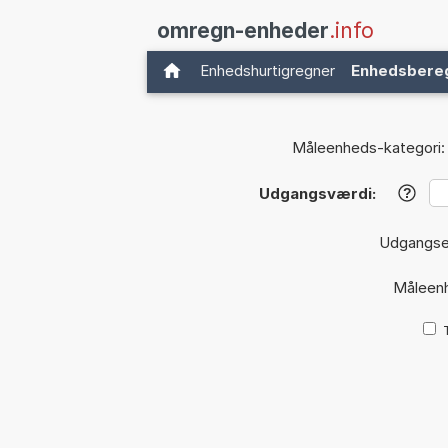
omregn-enheder
.info
Enhedshurtigregner
Enhedsbere
Måleenheds-kategori:
Udgangsværdi:
?
Udgangs
Måleen