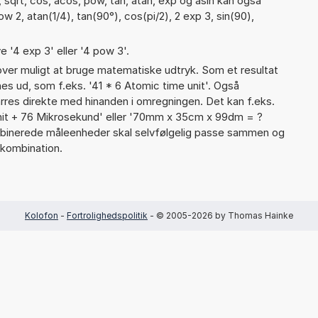
 sqrt, cos, acos, pow, tan, atan, exp og asin kan også
w 2, atan(1/4), tan(90°), cos(pi/2), 2 exp 3, sin(90),
e '4 exp 3' eller '4 pow 3'.
er muligt at bruge matematiske udtryk. Som et resultat
gnes ud, som f.eks. '41 * 6 Atomic time unit'. Også
rres direkte med hinanden i omregningen. Det kan f.eks.
unit + 76 Mikrosekund' eller '70mm x 35cm x 99dm = ?
inerede måleenheder skal selvfølgelig passe sammen og
kombination.
Kolofon
-
Fortrolighedspolitik
- © 2005-2026 by Thomas Hainke