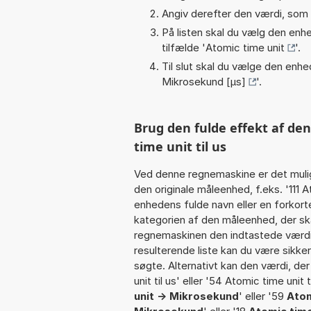
Angiv derefter den værdi, som 
På listen skal du vælg den enhed
tilfælde '
Atomic time unit
'.
Til slut skal du vælge den enhed
Mikrosekund [µs]
'.
Brug den fulde effekt af de
time unit til us
Ved denne regnemaskine er det muli
den originale måleenhed, f.eks. '111 
enhedens fulde navn eller en forko
kategorien af den måleenhed, der ska
regnemaskinen den indtastede værdi 
resulterende liste kan du være sikke
søgte. Alternativt kan den værdi, de
unit til us' eller '54 Atomic time unit 
unit -> Mikrosekund
' eller '59
Atom