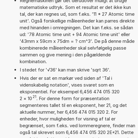
Regnemaskinen gør det derudover muligt at bruge
matematiske udtryk. Som et resultat er det ikke kun
tal, der kan regnes ud, som f.eks. '11 * 27 Atomic time
unit'. Også forskellige måleenheder kan parres direkte
med hinanden i omregningen. Det kan f.eks. se sådan
ud: '78 Atomic time unit + 94 Atomic time unit' eller
'43mm x 59cm x 75dm = ? cm^3'. De på denne måde
kombinerede måleenheder skal selvfølgelig passe
sammen og give mening i den pågældende
kombination.
I stedet for '√36' kan man skrive 'sqrt 36'.
Hvis der er sat en markør ved siden af 'Tal i
videnskabelig notation', vises svaret som en
eksponentiel. For eksempel 6,456 474 015 320
21
2
×
10
. For denne form for præsentation
segmenteres tallet til en eksponent, her 21, og det
aktuelle nummer, her 6,456 474 015 320 2. For
enheder, hvor muligheden for visning af tal er
begrænset, som f.eks. ved lommeregnere, finder man
også tal skrevet som 6,456 474 015 320 2E+21. Dette