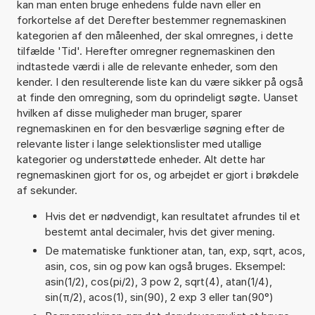
kan man enten bruge enhedens fulde navn eller en
forkortelse af det Derefter bestemmer regnemaskinen
kategorien af den måleenhed, der skal omregnes, i dette
tilfælde 'Tid'. Herefter omregner regnemaskinen den
indtastede værdi i alle de relevante enheder, som den
kender. I den resulterende liste kan du være sikker på også
at finde den omregning, som du oprindeligt søgte. Uanset
hvilken af disse muligheder man bruger, sparer
regnemaskinen en for den besværlige søgning efter de
relevante lister i lange selektionslister med utallige
kategorier og understøttede enheder. Alt dette har
regnemaskinen gjort for os, og arbejdet er gjort i brøkdele
af sekunder.
Hvis det er nødvendigt, kan resultatet afrundes til et
bestemt antal decimaler, hvis det giver mening.
De matematiske funktioner atan, tan, exp, sqrt, acos,
asin, cos, sin og pow kan også bruges. Eksempel:
asin(1/2), cos(pi/2), 3 pow 2, sqrt(4), atan(1/4),
sin(π/2), acos(1), sin(90), 2 exp 3 eller tan(90°)