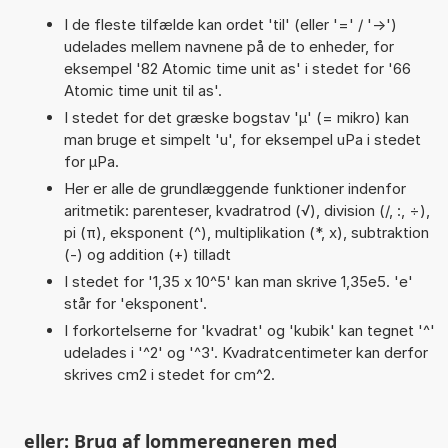
I de fleste tilfælde kan ordet 'til' (eller '=' / '->')
udelades mellem navnene på de to enheder, for
eksempel '82 Atomic time unit as' i stedet for '66
Atomic time unit til as'.
I stedet for det græske bogstav 'µ' (= mikro) kan
man bruge et simpelt 'u', for eksempel uPa i stedet
for µPa.
Her er alle de grundlæggende funktioner indenfor
aritmetik: parenteser, kvadratrod (√), division (/, :, ÷),
pi (π), eksponent (^), multiplikation (*, x), subtraktion
(-) og addition (+) tilladt
I stedet for '1,35 x 10^5' kan man skrive 1,35e5. 'e'
står for 'eksponent'.
I forkortelserne for 'kvadrat' og 'kubik' kan tegnet '^'
udelades i '^2' og '^3'. Kvadratcentimeter kan derfor
skrives cm2 i stedet for cm^2.
eller: Brug af lommeregneren med