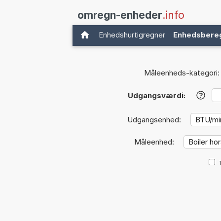
omregn-enheder
.info
Enhedshurtigregner
Enhedsbere
Måleenheds-kategori:
Udgangsværdi:
?
Udgangsenhed:
Måleenhed: