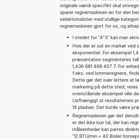
originale værdi specifikt skal omregn
sparer regnemaskinen en for den besv
selektionslister med utallige kategor
regnemaskinen gjort for os, og arbejd
I stedet for '4^3' kan man skriv
Hvis der er sat en markør ved s
eksponentiel. For eksempel 1,
præsentation segmenteres talle
1,436 681 468 407 7. For enhed
f.eks. ved lommeregnere, find
Dette gør det især lettere at 
markering på dette sted, vises 
ovenstående eksempel ville de
Uafhængigt at resultaternes 
14 pladser. Det burde være præc
Regnemaskinen gør det derudov
er det ikke kun tal, der kan re
måleenheder kan parres direkte
'12 BTU/min + 40 Boiler horse