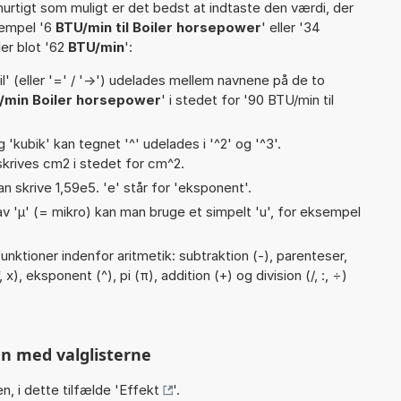
hurtigt som muligt er det bedst at indtaste den værdi, der
sempel '6
BTU/min til Boiler horsepower
' eller '34
ller blot '62
BTU/min
':
til' (eller '=' / '->') udelades mellem navnene på de to
/min Boiler horsepower
' i stedet for '90 BTU/min til
g 'kubik' kan tegnet '^' udelades i '^2' og '^3'.
krives cm2 i stedet for cm^2.
an skrive 1,59e5. 'e' står for 'eksponent'.
v 'µ' (= mikro) kan man bruge et simpelt 'u', for eksempel
nktioner indenfor aritmetik: subtraktion (-), parenteser,
 x), eksponent (^), pi (π), addition (+) og division (/, :, ÷)
n med valglisterne
n, i dette tilfælde '
Effekt
'.