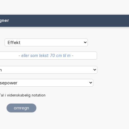
gner
Tal i videnskabelig notation