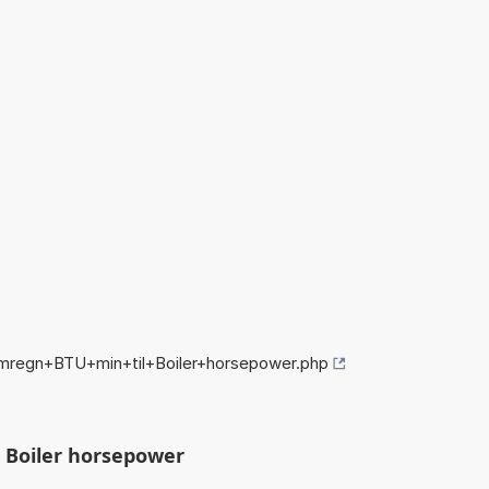
mregn+BTU+min+til+Boiler+horsepower.php
 Boiler horsepower