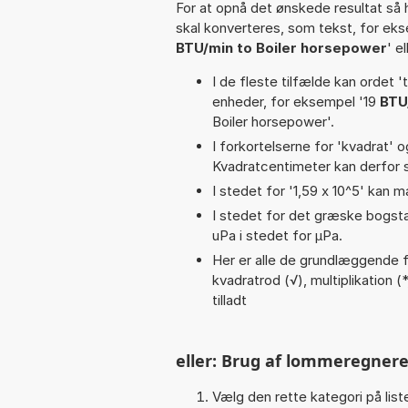
For at opnå det ønskede resultat så 
skal konverteres, som tekst, for ek
BTU/min to Boiler horsepower
' e
I de fleste tilfælde kan ordet '
enheder, for eksempel '19
BTU
Boiler horsepower'.
I forkortelserne for 'kvadrat' o
Kvadratcentimeter kan derfor s
I stedet for '1,59 x 10^5' kan m
I stedet for det græske bogsta
uPa i stedet for µPa.
Her er alle de grundlæggende fu
kvadratrod (√), multiplikation (*,
tilladt
eller: Brug af lommeregnere
Vælg den rette kategori på liste