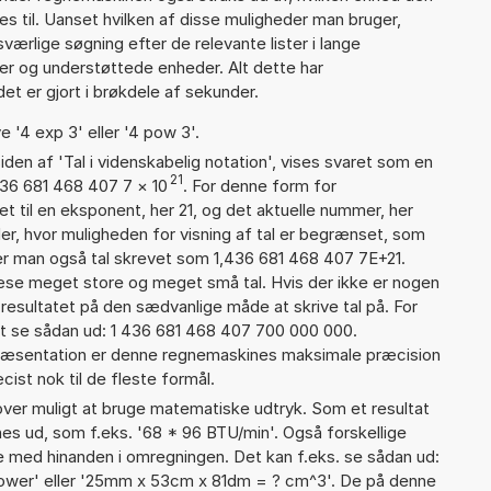
es til. Uanset hvilken af disse muligheder man bruger,
ærlige søgning efter de relevante lister i lange
ier og understøttede enheder. Alt dette har
et er gjort i brøkdele af sekunder.
e '4 exp 3' eller '4 pow 3'.
iden af 'Tal i videnskabelig notation', vises svaret som en
21
436 681 468 407 7
×
10
. For denne form for
t til en eksponent, her 21, og det aktuelle nummer, her
er, hvor muligheden for visning af tal er begrænset, som
er man også tal skrevet som 1,436 681 468 407 7E+21.
læse meget store og meget små tal. Hvis der ikke er nogen
resultatet på den sædvanlige måde at skrive tal på. For
t se sådan ud: 1 436 681 468 407 700 000 000.
præsentation er denne regnemaskines maksimale præcision
ist nok til de fleste formål.
er muligt at bruge matematiske udtryk. Som et resultat
gnes ud, som f.eks. '68 * 96 BTU/min'. Også forskellige
 med hinanden i omregningen. Det kan f.eks. se sådan ud:
power' eller '25mm x 53cm x 81dm = ? cm^3'. De på denne