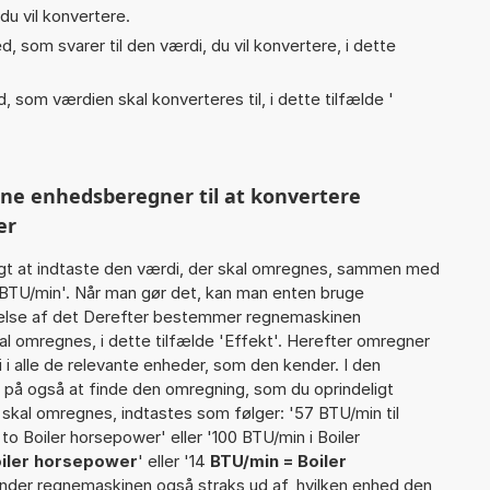
du vil konvertere.
, som svarer til den værdi, du vil konvertere, i dette
, som værdien skal konverteres til, i dette tilfælde '
nne enhedsberegner til at konvertere
er
gt at indtaste den værdi, der skal omregnes, sammen med
2 BTU/min'. Når man gør det, kan man enten bruge
rtelse af det Derefter bestemmer regnemaskinen
l omregnes, i dette tilfælde 'Effekt'. Herefter omregner
i alle de relevante enheder, som den kender. I den
r på også at finde den omregning, som du oprindeligt
 skal omregnes, indtastes som følger: '57 BTU/min til
to Boiler horsepower' eller '100 BTU/min i Boiler
oiler horsepower
' eller '14
BTU/min = Boiler
 finder regnemaskinen også straks ud af, hvilken enhed den