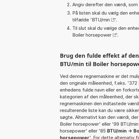
Angiv derefter den værdi, som 
På listen skal du vælg den enhed
tilfælde '
BTU/min
'.
Til slut skal du vælge den enhed
Boiler horsepower
'.
Brug den fulde effekt af de
BTU/min til Boiler horsepow
Ved denne regnemaskine er det muli
den originale måleenhed, f.eks. '37
enhedens fulde navn eller en forko
kategorien af den måleenhed, der ska
regnemaskinen den indtastede værdi 
resulterende liste kan du være sikke
søgte. Alternativt kan den værdi, der
Boiler horsepower' eller '99 BTU/min 
horsepower' eller '85
BTU/min -> B
horsepower
'. For dette alternativ