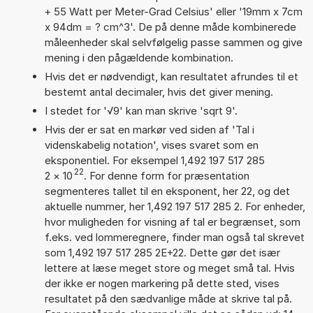
+ 55 Watt per Meter-Grad Celsius' eller '19mm x 7cm
x 94dm = ? cm^3'. De på denne måde kombinerede
måleenheder skal selvfølgelig passe sammen og give
mening i den pågældende kombination.
Hvis det er nødvendigt, kan resultatet afrundes til et
bestemt antal decimaler, hvis det giver mening.
I stedet for '√9' kan man skrive 'sqrt 9'.
Hvis der er sat en markør ved siden af 'Tal i
videnskabelig notation', vises svaret som en
eksponentiel. For eksempel 1,492 197 517 285
22
2
×
10
. For denne form for præsentation
segmenteres tallet til en eksponent, her 22, og det
aktuelle nummer, her 1,492 197 517 285 2. For enheder,
hvor muligheden for visning af tal er begrænset, som
f.eks. ved lommeregnere, finder man også tal skrevet
som 1,492 197 517 285 2E+22. Dette gør det især
lettere at læse meget store og meget små tal. Hvis
der ikke er nogen markering på dette sted, vises
resultatet på den sædvanlige måde at skrive tal på.