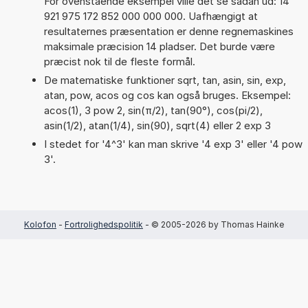
For ovenstående eksempel ville det se sådan ud: 14
921 975 172 852 000 000 000. Uafhængigt at
resultaternes præsentation er denne regnemaskines
maksimale præcision 14 pladser. Det burde være
præcist nok til de fleste formål.
De matematiske funktioner sqrt, tan, asin, sin, exp,
atan, pow, acos og cos kan også bruges. Eksempel:
acos(1), 3 pow 2, sin(π/2), tan(90°), cos(pi/2),
asin(1/2), atan(1/4), sin(90), sqrt(4) eller 2 exp 3
I stedet for '4^3' kan man skrive '4 exp 3' eller '4 pow
3'.
Kolofon
-
Fortrolighedspolitik
- © 2005-2026 by Thomas Hainke