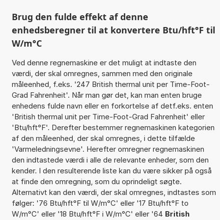
Brug den fulde effekt af denne
enhedsberegner til at konvertere Btu/hft°F til
W/m°C
Ved denne regnemaskine er det muligt at indtaste den
værdi, der skal omregnes, sammen med den originale
måleenhed, f.eks. '247 British thermal unit per Time-Foot-
Grad Fahrenheit'. Når man gør det, kan man enten bruge
enhedens fulde navn eller en forkortelse af detf.eks. enten
'British thermal unit per Time-Foot-Grad Fahrenheit' eller
'Btu/hft°F'. Derefter bestemmer regnemaskinen kategorien
af den måleenhed, der skal omregnes, i dette tilfælde
'Varmeledningsevne'. Herefter omregner regnemaskinen
den indtastede værdi i alle de relevante enheder, som den
kender. I den resulterende liste kan du være sikker på også
at finde den omregning, som du oprindeligt søgte.
Alternativt kan den værdi, der skal omregnes, indtastes som
følger: '76 Btu/hft°F til W/m°C' eller '17 Btu/hft°F to
W/m°C' eller '18 Btu/hft°F i W/m°C' eller '64
British