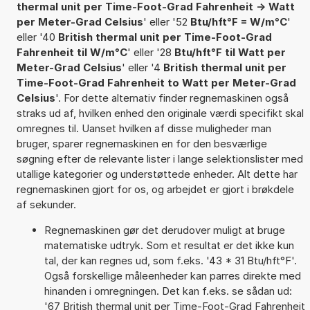
thermal unit per Time-Foot-Grad Fahrenheit -> Watt
per Meter-Grad Celsius
' eller '52
Btu/hft°F = W/m°C
'
eller '40
British thermal unit per Time-Foot-Grad
Fahrenheit til W/m°C
' eller '28
Btu/hft°F til Watt per
Meter-Grad Celsius
' eller '4
British thermal unit per
Time-Foot-Grad Fahrenheit to Watt per Meter-Grad
Celsius
'. For dette alternativ finder regnemaskinen også
straks ud af, hvilken enhed den originale værdi specifikt skal
omregnes til. Uanset hvilken af disse muligheder man
bruger, sparer regnemaskinen en for den besværlige
søgning efter de relevante lister i lange selektionslister med
utallige kategorier og understøttede enheder. Alt dette har
regnemaskinen gjort for os, og arbejdet er gjort i brøkdele
af sekunder.
Regnemaskinen gør det derudover muligt at bruge
matematiske udtryk. Som et resultat er det ikke kun
tal, der kan regnes ud, som f.eks. '43 * 31 Btu/hft°F'.
Også forskellige måleenheder kan parres direkte med
hinanden i omregningen. Det kan f.eks. se sådan ud:
'67 British thermal unit per Time-Foot-Grad Fahrenheit