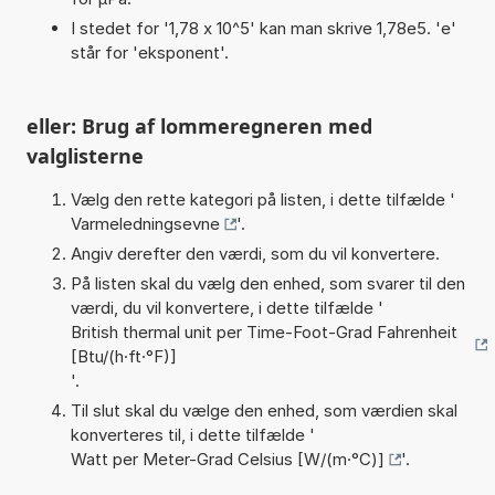
I stedet for '1,78 x 10^5' kan man skrive 1,78e5. 'e'
står for 'eksponent'.
eller: Brug af lommeregneren med
valglisterne
Vælg den rette kategori på listen, i dette tilfælde '
Varmeledningsevne
'.
Angiv derefter den værdi, som du vil konvertere.
På listen skal du vælg den enhed, som svarer til den
værdi, du vil konvertere, i dette tilfælde '
British thermal unit per Time-Foot-Grad Fahrenheit
[Btu/(h·ft·°F)]
'.
Til slut skal du vælge den enhed, som værdien skal
konverteres til, i dette tilfælde '
Watt per Meter-Grad Celsius [W/(m·°C)]
'.