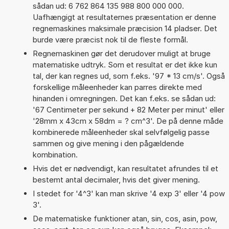
sådan ud: 6 762 864 135 988 800 000 000.
Uafhængigt at resultaternes præsentation er denne
regnemaskines maksimale præcision 14 pladser. Det
burde være præcist nok til de fleste formål.
Regnemaskinen gør det derudover muligt at bruge
matematiske udtryk. Som et resultat er det ikke kun
tal, der kan regnes ud, som f.eks. '97 * 13 cm/s'. Også
forskellige måleenheder kan parres direkte med
hinanden i omregningen. Det kan f.eks. se sådan ud:
'67 Centimeter per sekund + 82 Meter per minut' eller
'28mm x 43cm x 58dm = ? cm^3'. De på denne måde
kombinerede måleenheder skal selvfølgelig passe
sammen og give mening i den pågældende
kombination.
Hvis det er nødvendigt, kan resultatet afrundes til et
bestemt antal decimaler, hvis det giver mening.
I stedet for '4^3' kan man skrive '4 exp 3' eller '4 pow
3'.
De matematiske funktioner atan, sin, cos, asin, pow,