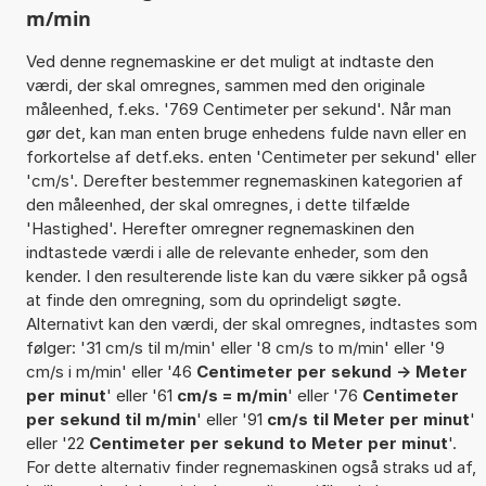
m/min
Ved denne regnemaskine er det muligt at indtaste den
værdi, der skal omregnes, sammen med den originale
måleenhed, f.eks. '769 Centimeter per sekund'. Når man
gør det, kan man enten bruge enhedens fulde navn eller en
forkortelse af detf.eks. enten 'Centimeter per sekund' eller
'cm/s'. Derefter bestemmer regnemaskinen kategorien af
den måleenhed, der skal omregnes, i dette tilfælde
'Hastighed'. Herefter omregner regnemaskinen den
indtastede værdi i alle de relevante enheder, som den
kender. I den resulterende liste kan du være sikker på også
at finde den omregning, som du oprindeligt søgte.
Alternativt kan den værdi, der skal omregnes, indtastes som
følger: '31 cm/s til m/min' eller '8 cm/s to m/min' eller '9
cm/s i m/min' eller '46
Centimeter per sekund -> Meter
per minut
' eller '61
cm/s = m/min
' eller '76
Centimeter
per sekund til m/min
' eller '91
cm/s til Meter per minut
'
eller '22
Centimeter per sekund to Meter per minut
'.
For dette alternativ finder regnemaskinen også straks ud af,