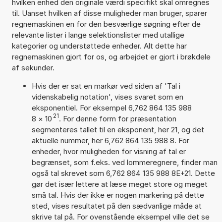
hvilken enhed den originale værdi specifikt skal omregnes
til. Uanset hvilken af disse muligheder man bruger, sparer
regnemaskinen en for den besværlige søgning efter de
relevante lister i lange selektionslister med utallige
kategorier og understøttede enheder. Alt dette har
regnemaskinen gjort for os, og arbejdet er gjort i brøkdele
af sekunder.
Hvis der er sat en markør ved siden af 'Tal i
videnskabelig notation', vises svaret som en
eksponentiel. For eksempel 6,762 864 135 988
21
8
×
10
. For denne form for præsentation
segmenteres tallet til en eksponent, her 21, og det
aktuelle nummer, her 6,762 864 135 988 8. For
enheder, hvor muligheden for visning af tal er
begrænset, som f.eks. ved lommeregnere, finder man
også tal skrevet som 6,762 864 135 988 8E+21. Dette
gør det især lettere at læse meget store og meget
små tal. Hvis der ikke er nogen markering på dette
sted, vises resultatet på den sædvanlige måde at
skrive tal på. For ovenstående eksempel ville det se