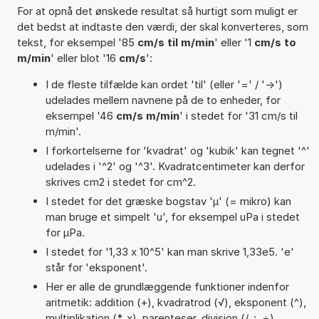
For at opnå det ønskede resultat så hurtigt som muligt er
det bedst at indtaste den værdi, der skal konverteres, som
tekst, for eksempel '85
cm/s til m/min
' eller '1
cm/s to
m/min
' eller blot '16
cm/s
':
I de fleste tilfælde kan ordet 'til' (eller '=' / '->')
udelades mellem navnene på de to enheder, for
eksempel '46
cm/s m/min
' i stedet for '31 cm/s til
m/min'.
I forkortelserne for 'kvadrat' og 'kubik' kan tegnet '^'
udelades i '^2' og '^3'. Kvadratcentimeter kan derfor
skrives cm2 i stedet for cm^2.
I stedet for det græske bogstav 'µ' (= mikro) kan
man bruge et simpelt 'u', for eksempel uPa i stedet
for µPa.
I stedet for '1,33 x 10^5' kan man skrive 1,33e5. 'e'
står for 'eksponent'.
Her er alle de grundlæggende funktioner indenfor
aritmetik: addition (+), kvadratrod (√), eksponent (^),
multiplikation (*, x), parenteser, division (/, :, ÷),