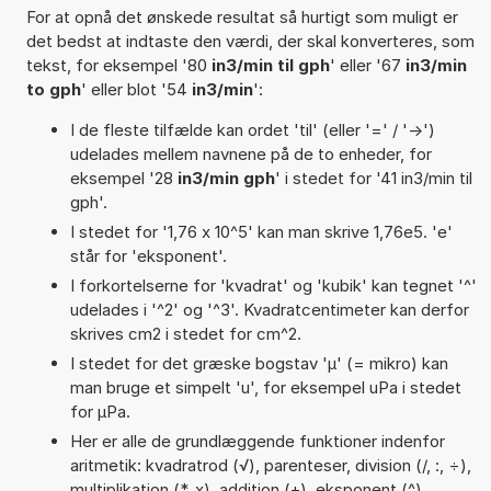
For at opnå det ønskede resultat så hurtigt som muligt er
det bedst at indtaste den værdi, der skal konverteres, som
tekst, for eksempel '80
in3/min til gph
' eller '67
in3/min
to gph
' eller blot '54
in3/min
':
I de fleste tilfælde kan ordet 'til' (eller '=' / '->')
udelades mellem navnene på de to enheder, for
eksempel '28
in3/min gph
' i stedet for '41 in3/min til
gph'.
I stedet for '1,76 x 10^5' kan man skrive 1,76e5. 'e'
står for 'eksponent'.
I forkortelserne for 'kvadrat' og 'kubik' kan tegnet '^'
udelades i '^2' og '^3'. Kvadratcentimeter kan derfor
skrives cm2 i stedet for cm^2.
I stedet for det græske bogstav 'µ' (= mikro) kan
man bruge et simpelt 'u', for eksempel uPa i stedet
for µPa.
Her er alle de grundlæggende funktioner indenfor
aritmetik: kvadratrod (√), parenteser, division (/, :, ÷),
multiplikation (*, x), addition (+), eksponent (^),