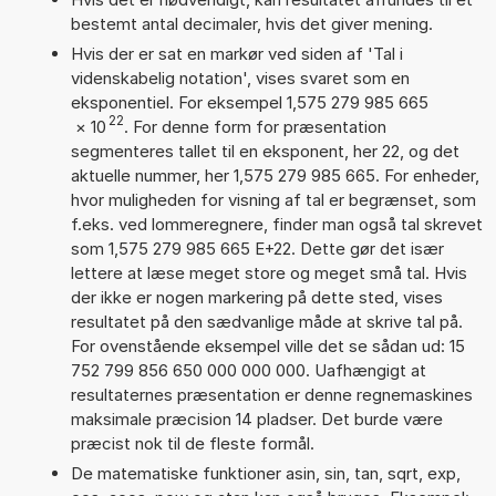
bestemt antal decimaler, hvis det giver mening.
Hvis der er sat en markør ved siden af 'Tal i
videnskabelig notation', vises svaret som en
eksponentiel. For eksempel 1,575 279 985 665
22
×
10
. For denne form for præsentation
segmenteres tallet til en eksponent, her 22, og det
aktuelle nummer, her 1,575 279 985 665. For enheder,
hvor muligheden for visning af tal er begrænset, som
f.eks. ved lommeregnere, finder man også tal skrevet
som 1,575 279 985 665 E+22. Dette gør det især
lettere at læse meget store og meget små tal. Hvis
der ikke er nogen markering på dette sted, vises
resultatet på den sædvanlige måde at skrive tal på.
For ovenstående eksempel ville det se sådan ud: 15
752 799 856 650 000 000 000. Uafhængigt at
resultaternes præsentation er denne regnemaskines
maksimale præcision 14 pladser. Det burde være
præcist nok til de fleste formål.
De matematiske funktioner asin, sin, tan, sqrt, exp,