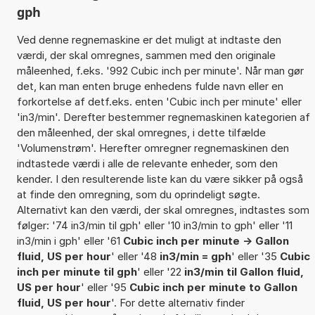
gph
Ved denne regnemaskine er det muligt at indtaste den
værdi, der skal omregnes, sammen med den originale
måleenhed, f.eks. '992 Cubic inch per minute'. Når man gør
det, kan man enten bruge enhedens fulde navn eller en
forkortelse af detf.eks. enten 'Cubic inch per minute' eller
'in3/min'. Derefter bestemmer regnemaskinen kategorien af
den måleenhed, der skal omregnes, i dette tilfælde
'Volumenstrøm'. Herefter omregner regnemaskinen den
indtastede værdi i alle de relevante enheder, som den
kender. I den resulterende liste kan du være sikker på også
at finde den omregning, som du oprindeligt søgte.
Alternativt kan den værdi, der skal omregnes, indtastes som
følger: '74 in3/min til gph' eller '10 in3/min to gph' eller '11
in3/min i gph' eller '61
Cubic inch per minute -> Gallon
fluid, US per hour
' eller '48
in3/min = gph
' eller '35
Cubic
inch per minute til gph
' eller '22
in3/min til Gallon fluid,
US per hour
' eller '95
Cubic inch per minute to Gallon
fluid, US per hour
'. For dette alternativ finder