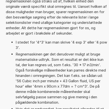
regnemaskinen også straks ud af, hvilken enhed den
originale værdi specifikt skal omregnes til. Uanset hvilken af
disse muligheder man bruger, sparer regnemaskinen en for
den besværlige søgning efter de relevante lister i lange
selektionslister med utallige kategorier og understøttede
enheder. Alt dette har regnemaskinen gjort for os, og
arbejdet er gjort i brøkdele af sekunder.
I stedet for '4^3' kan man skrive '4 exp 3' eller '4 pow
3'.
Regnemaskinen gør det derudover muligt at bruge
matematiske udtryk. Som et resultat er det ikke kun
tal, der kan regnes ud, som f.eks. '30 * 17 in3/min'.
Også forskellige måleenheder kan parres direkte med
hinanden i omregningen. Det kan f.eks. se sådan ud:
'56 Cubic inch per minute + 43 Gallon fluid, US per
hour' eller '4mm x 90cm x 77dm = ? cm^3'. De på
denne måde kombinerede måleenheder skal
selvfølgelig passe sammen og give mening i den
pågældende kombination.
Hvis det er nødvendigt, kan resultatet afrundes til et