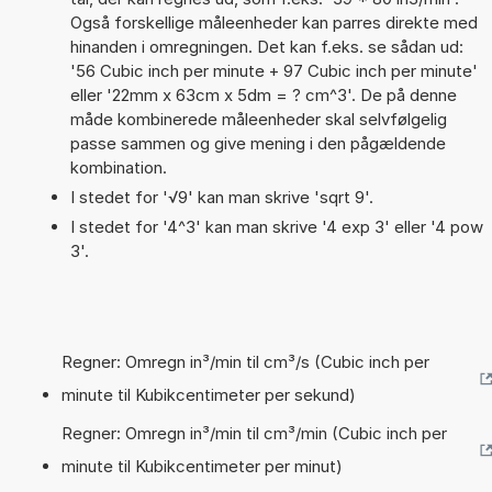
Også forskellige måleenheder kan parres direkte med
hinanden i omregningen. Det kan f.eks. se sådan ud:
'56 Cubic inch per minute + 97 Cubic inch per minute'
eller '22mm x 63cm x 5dm = ? cm^3'. De på denne
måde kombinerede måleenheder skal selvfølgelig
passe sammen og give mening i den pågældende
kombination.
I stedet for '√9' kan man skrive 'sqrt 9'.
I stedet for '4^3' kan man skrive '4 exp 3' eller '4 pow
3'.
Regner: Omregn in³/min til cm³/s (Cubic inch per
minute til Kubikcentimeter per sekund)
Regner: Omregn in³/min til cm³/min (Cubic inch per
minute til Kubikcentimeter per minut)