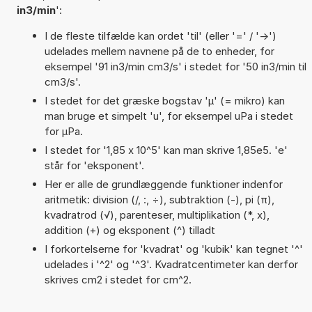
in3/min
':
I de fleste tilfælde kan ordet 'til' (eller '=' / '->')
udelades mellem navnene på de to enheder, for
eksempel '91 in3/min cm3/s' i stedet for '50 in3/min til
cm3/s'.
I stedet for det græske bogstav 'µ' (= mikro) kan
man bruge et simpelt 'u', for eksempel uPa i stedet
for µPa.
I stedet for '1,85 x 10^5' kan man skrive 1,85e5. 'e'
står for 'eksponent'.
Her er alle de grundlæggende funktioner indenfor
aritmetik: division (/, :, ÷), subtraktion (-), pi (π),
kvadratrod (√), parenteser, multiplikation (*, x),
addition (+) og eksponent (^) tilladt
I forkortelserne for 'kvadrat' og 'kubik' kan tegnet '^'
udelades i '^2' og '^3'. Kvadratcentimeter kan derfor
skrives cm2 i stedet for cm^2.