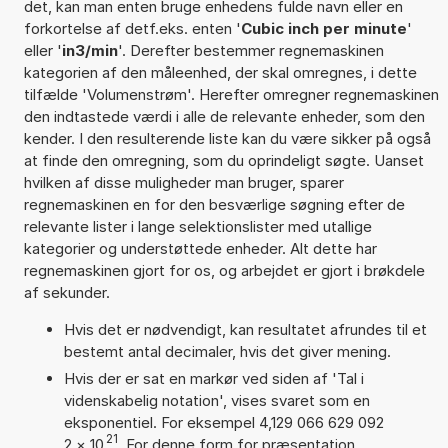
det, kan man enten bruge enhedens fulde navn eller en
forkortelse af detf.eks. enten '
Cubic inch per minute
'
eller '
in3/min
'. Derefter bestemmer regnemaskinen
kategorien af den måleenhed, der skal omregnes, i dette
tilfælde 'Volumenstrøm'. Herefter omregner regnemaskinen
den indtastede værdi i alle de relevante enheder, som den
kender. I den resulterende liste kan du være sikker på også
at finde den omregning, som du oprindeligt søgte. Uanset
hvilken af disse muligheder man bruger, sparer
regnemaskinen en for den besværlige søgning efter de
relevante lister i lange selektionslister med utallige
kategorier og understøttede enheder. Alt dette har
regnemaskinen gjort for os, og arbejdet er gjort i brøkdele
af sekunder.
Hvis det er nødvendigt, kan resultatet afrundes til et
bestemt antal decimaler, hvis det giver mening.
Hvis der er sat en markør ved siden af 'Tal i
videnskabelig notation', vises svaret som en
eksponentiel. For eksempel 4,129 066 629 092
21
2
×
10
. For denne form for præsentation