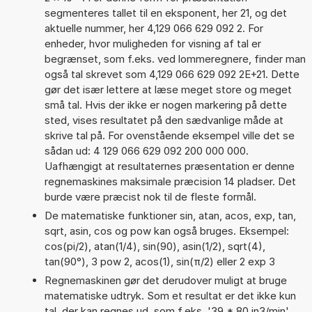
segmenteres tallet til en eksponent, her 21, og det
aktuelle nummer, her 4,129 066 629 092 2. For
enheder, hvor muligheden for visning af tal er
begrænset, som f.eks. ved lommeregnere, finder man
også tal skrevet som 4,129 066 629 092 2E+21. Dette
gør det især lettere at læse meget store og meget
små tal. Hvis der ikke er nogen markering på dette
sted, vises resultatet på den sædvanlige måde at
skrive tal på. For ovenstående eksempel ville det se
sådan ud: 4 129 066 629 092 200 000 000.
Uafhængigt at resultaternes præsentation er denne
regnemaskines maksimale præcision 14 pladser. Det
burde være præcist nok til de fleste formål.
De matematiske funktioner sin, atan, acos, exp, tan,
sqrt, asin, cos og pow kan også bruges. Eksempel:
cos(pi/2), atan(1/4), sin(90), asin(1/2), sqrt(4),
tan(90°), 3 pow 2, acos(1), sin(π/2) eller 2 exp 3
Regnemaskinen gør det derudover muligt at bruge
matematiske udtryk. Som et resultat er det ikke kun
tal, der kan regnes ud, som f.eks. '39 * 80 in3/min'.