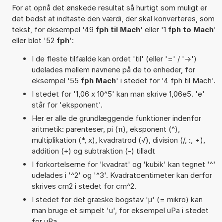
For at opnå det ønskede resultat så hurtigt som muligt er
det bedst at indtaste den værdi, der skal konverteres, som
tekst, for eksempel '49
fph til Mach
' eller '1
fph to Mach
'
eller blot '52
fph
':
I de fleste tilfælde kan ordet 'til' (eller '=' / '->')
udelades mellem navnene på de to enheder, for
eksempel '55
fph Mach
' i stedet for '4 fph til Mach'.
I stedet for '1,06 x 10^5' kan man skrive 1,06e5. 'e'
står for 'eksponent'.
Her er alle de grundlæggende funktioner indenfor
aritmetik: parenteser, pi (π), eksponent (^),
multiplikation (*, x), kvadratrod (√), division (/, :, ÷),
addition (+) og subtraktion (-) tilladt
I forkortelserne for 'kvadrat' og 'kubik' kan tegnet '^'
udelades i '^2' og '^3'. Kvadratcentimeter kan derfor
skrives cm2 i stedet for cm^2.
I stedet for det græske bogstav 'µ' (= mikro) kan
man bruge et simpelt 'u', for eksempel uPa i stedet
for µPa.