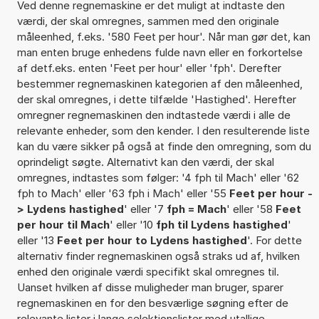
Ved denne regnemaskine er det muligt at indtaste den
værdi, der skal omregnes, sammen med den originale
måleenhed, f.eks. '580 Feet per hour'. Når man gør det, kan
man enten bruge enhedens fulde navn eller en forkortelse
af detf.eks. enten 'Feet per hour' eller 'fph'. Derefter
bestemmer regnemaskinen kategorien af den måleenhed,
der skal omregnes, i dette tilfælde 'Hastighed'. Herefter
omregner regnemaskinen den indtastede værdi i alle de
relevante enheder, som den kender. I den resulterende liste
kan du være sikker på også at finde den omregning, som du
oprindeligt søgte. Alternativt kan den værdi, der skal
omregnes, indtastes som følger: '4 fph til Mach' eller '62
fph to Mach' eller '63 fph i Mach' eller '55
Feet per hour -
> Lydens hastighed
' eller '7
fph = Mach
' eller '58
Feet
per hour til Mach
' eller '10
fph til Lydens hastighed
'
eller '13
Feet per hour to Lydens hastighed
'. For dette
alternativ finder regnemaskinen også straks ud af, hvilken
enhed den originale værdi specifikt skal omregnes til.
Uanset hvilken af disse muligheder man bruger, sparer
regnemaskinen en for den besværlige søgning efter de
relevante lister i lange selektionslister med utallige