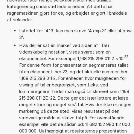
kategorier og understøttede enheder. Alt dette har
regnemaskinen gjort for os, og arbejdet er gjort i brøkdele
af sekunder.
I stedet for '4^3' kan man skrive '4 exp 3' eller '4 pow
3'.
Hvis der er sat en markør ved siden af 'Tal i
videnskabelig notation', vises svaret som en
22
eksponentiel. For eksempel 1,168 215 298 011 2
×
10
.
For denne form for præsentation segmenteres tallet
til en eksponent, her 22, og det aktuelle nummer, her
1,168 215 298 011 2. For enheder, hvor muligheden for
visning af tal er begrænset, som f.eks. ved
lommeregnere, finder man også tal skrevet som 1,168
215 298 011 2E+22. Dette gør det især lettere at læse
meget store og meget små tal. Hvis der ikke er nogen
markering på dette sted, vises resultatet på den
sædvanlige måde at skrive tal på. For ovenstående
eksempel ville det se sådan ud: 11 682 152 980 112 000
000 000. Uafhængigt at resultaternes præsentation