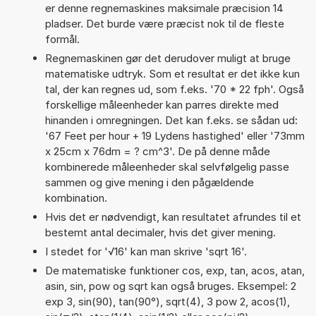
er denne regnemaskines maksimale præcision 14
pladser. Det burde være præcist nok til de fleste
formål.
Regnemaskinen gør det derudover muligt at bruge
matematiske udtryk. Som et resultat er det ikke kun
tal, der kan regnes ud, som f.eks. '70 * 22 fph'. Også
forskellige måleenheder kan parres direkte med
hinanden i omregningen. Det kan f.eks. se sådan ud:
'67 Feet per hour + 19 Lydens hastighed' eller '73mm
x 25cm x 76dm = ? cm^3'. De på denne måde
kombinerede måleenheder skal selvfølgelig passe
sammen og give mening i den pågældende
kombination.
Hvis det er nødvendigt, kan resultatet afrundes til et
bestemt antal decimaler, hvis det giver mening.
I stedet for '√16' kan man skrive 'sqrt 16'.
De matematiske funktioner cos, exp, tan, acos, atan,
asin, sin, pow og sqrt kan også bruges. Eksempel: 2
exp 3, sin(90), tan(90°), sqrt(4), 3 pow 2, acos(1),