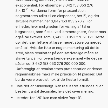
eksponentiel. For eksempel 3,642 153 053 276
21
2
×
10
. For denne form for præsentation
segmenteres tallet til en eksponent, her 21, og det
aktuelle nummer, her 3,642 153 053 276 2. For
enheder, hvor muligheden for visning af tal er
begrænset, som f.eks. ved lommeregnere, finder man
også tal skrevet som 3,642 153 053 276 2E+21. Dette
gør det især lettere at læse meget store og meget
små tal. Hvis der ikke er nogen markering på dette
sted, vises resultatet på den sædvanlige måde at
skrive tal på. For ovenstående eksempel ville det se
sådan ud: 3 642 153 053 276 200 000 000.
Uafhængigt at resultaternes præsentation er denne
regnemaskines maksimale præcision 14 pladser. Det
burde være præcist nok til de fleste formål.
Hvis det er nødvendigt, kan resultatet afrundes til et
bestemt antal decimaler, hvis det giver mening.
I stedet for '√9' kan man skrive 'sqrt 9'.