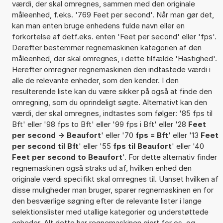
værdi, der skal omregnes, sammen med den originale
måleenhed, f.eks. '769 Feet per second'. Når man gør det,
kan man enten bruge enhedens fulde navn eller en
forkortelse af detf.eks. enten 'Feet per second' eller 'fps'.
Derefter bestemmer regnemaskinen kategorien af den
måleenhed, der skal omregnes, i dette tilfælde 'Hastighed'.
Herefter omregner regnemaskinen den indtastede værdi i
alle de relevante enheder, som den kender. I den
resulterende liste kan du være sikker på også at finde den
omregning, som du oprindeligt søgte. Alternativt kan den
værdi, der skal omregnes, indtastes som følger: '85 fps til
Bft' eller '98 fps to Bft' eller '99 fps i Bft' eller '28
Feet
per second -> Beaufort
' eller '70
fps = Bft
' eller '13
Feet
per second til Bft
' eller '55
fps til Beaufort
' eller '40
Feet per second to Beaufort
'. For dette alternativ finder
regnemaskinen også straks ud af, hvilken enhed den
originale værdi specifikt skal omregnes til. Uanset hvilken af
disse muligheder man bruger, sparer regnemaskinen en for
den besværlige søgning efter de relevante lister i lange
selektionslister med utallige kategorier og understøttede
enheder. Alt dette har regnemaskinen gjort for os, og