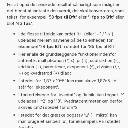
For at opnå det ønskede resultat så hurtigt som muligt er
det bedst at indtaste den værdi, der skal konverteres, som
tekst, for eksempel '58
fps til Bft
' eller '1
fps to Bft
' eller
blot '43
fps
':
I de fleste tilfælde kan ordet 'til' (eller '=' / '->')
udelades mellem navnene på de to enheder, for
eksempel '28
fps Bft
' i stedet for '85 fps til Bft'.
Her er alle de grundlæggende funktioner indenfor
aritmetik: multiplikation (*, x), pi (π), subtraktion (-),
addition (+), parenteser, eksponent (^), division (/, :,
÷) og kvadratrod (√) tilladt
I stedet for '1,87 x 10^5' kan man skrive 1,87e5. 'e'
står for 'eksponent'.
I forkortelserne for 'kvadrat' og 'kubik' kan tegnet '^'
udelades i '^2' og '^3'. Kvadratcentimeter kan derfor
skrives cm2 i stedet for cm^2.
I stedet for det græske bogstav 'µ' (= mikro) kan
man bruge et simpelt 'u', for eksempel uPa i stedet
for µPa.