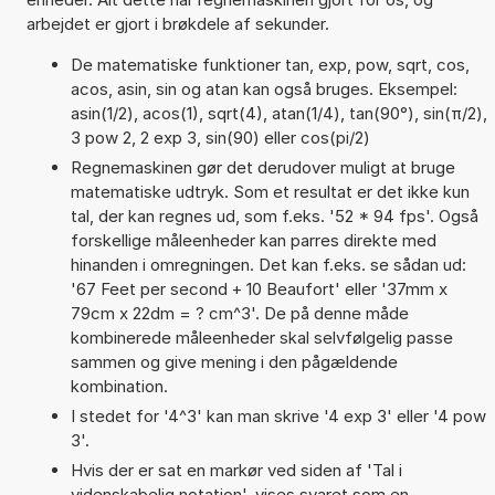
arbejdet er gjort i brøkdele af sekunder.
De matematiske funktioner tan, exp, pow, sqrt, cos,
acos, asin, sin og atan kan også bruges. Eksempel:
asin(1/2), acos(1), sqrt(4), atan(1/4), tan(90°), sin(π/2),
3 pow 2, 2 exp 3, sin(90) eller cos(pi/2)
Regnemaskinen gør det derudover muligt at bruge
matematiske udtryk. Som et resultat er det ikke kun
tal, der kan regnes ud, som f.eks. '52 * 94 fps'. Også
forskellige måleenheder kan parres direkte med
hinanden i omregningen. Det kan f.eks. se sådan ud:
'67 Feet per second + 10 Beaufort' eller '37mm x
79cm x 22dm = ? cm^3'. De på denne måde
kombinerede måleenheder skal selvfølgelig passe
sammen og give mening i den pågældende
kombination.
I stedet for '4^3' kan man skrive '4 exp 3' eller '4 pow
3'.
Hvis der er sat en markør ved siden af 'Tal i
videnskabelig notation', vises svaret som en